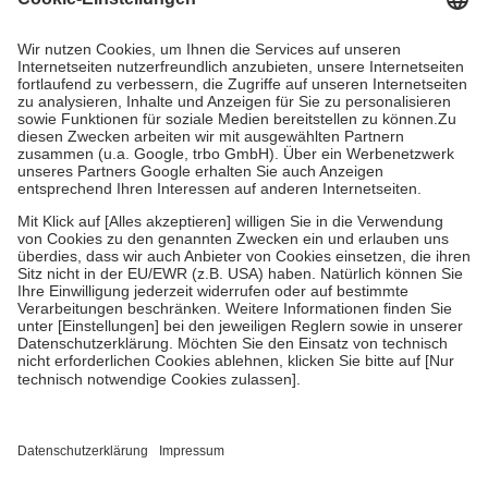
Prozent des Abgabepreises,
mindestens
jedoch
fünf Euro
und
höchstens zehn Euro.
Es sind jedoch nie mehr als die tatsächlichen
Kosten der Leistung zu entrichten.
Diese Regeln gelten grundsätzlich auch für Online-Apotheken.
Bei Heilmitteln und häuslicher Krankenpflege beträgt die
Zuzahlung zehn Prozent der Kosten sowie zehn Euro je
Verordnung.
Um das Engagement der Versicherten für ihre eigene Gesundheit zu
stärken und die besondere Stellung der Familie zu unterstützen,
fallen
keine Zuzahlungen
an bei:
• Kindern und Jugendlichen bis zum vollendeten 18. Lebensjahr
mit Ausnahme der Fahrkosten
• Untersuchungen zur Vorsorge und Früherkennung, die von der
GKV getragen werden
• empfohlenen Schutzimpfungen
• Harn- und Blutteststreifen
Wir nutzen Trusted Shops als unabhängigen Dienstleister für die
Einholung von Bewertungen. Trusted Shops hat Maßnahmen
getroffen, um sicherzustellen, dass es sich um echte Bewertungen
handelt. Mehr Informationen findest du hier: