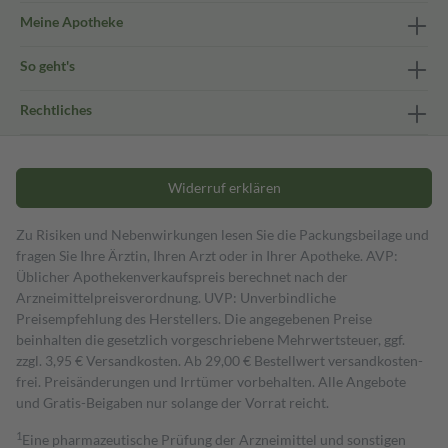
Meine Apotheke
So geht's
Rechtliches
Widerruf erklären
Zu Risiken und Nebenwirkungen lesen Sie die Packungsbeilage und
fragen Sie Ihre Ärztin, Ihren Arzt oder in Ihrer Apotheke. AVP:
Üblicher Apothekenverkaufspreis berechnet nach der
Arzneimittelpreisverordnung. UVP: Unverbindliche
Preisempfehlung des Herstellers. Die angegebenen Preise
beinhalten die gesetzlich vorgeschriebene Mehrwertsteuer, ggf.
zzgl. 3,95 € Versandkosten. Ab 29,00 € Bestell­wert versand­kosten­
frei. Preisänderungen und Irrtümer vorbehalten. Alle Angebote
und Gratis-Beigaben nur solange der Vorrat reicht.
1
Eine pharmazeutische Prüfung der Arzneimittel und sonstigen