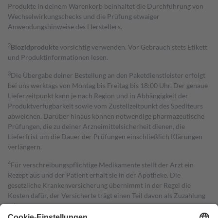
Produkte in deinem Warenkorb beinhaltet die Durchführung von
Wechselwirkungschecks und die Prüfung etwaiger
Anwendungshinweise des Herstellers.
2
Biozidprodukte
vorsichtig verwenden. Vor Gebrauch stets Etikett
und Produktinformationen lesen.
3
Die Übergabe deiner Bestellung an den Paketdienstleister erfolgt
bei uns werktags von Montag bis Freitag bis 18:00 Uhr. Der genaue
Lieferzeitpunkt kann je nach Region und in Abhängigkeit der
Produktverfügbarkeit sowie vom Zustellzeitpunkt des Spediteurs
abweichen. Darüber hinaus können notwendige pharmazeutische
Prüfungen, die zu deiner Arzneimittelsicherheit dienen, die
Lieferfrist um die Dauer der Prüfungen einschließlich Klärungen
verlängern.
4
Für verschreibungspflichtige Medikamente stellt der Arzt ein
Rezept aus und der Patient erhält sie in der Apotheke. Die
gesetzliche Krankenversicherung übernimmt in der Regel die
Kosten dafür, der Versicherte trägt einen Teil davon als Zuzahlung
mit.
Grundsätzlich leisten Mitglieder Zuzahlungen in Höhe von zehn