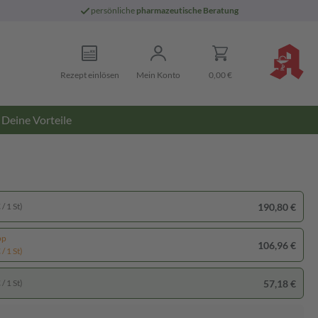
persönliche
pharmazeutische Beratung
Rezept einlösen
Mein Konto
0,00 €
Deine Vorteile
190,80 €
/ 1 St)
pp
106,96 €
/ 1 St)
57,18 €
/ 1 St)