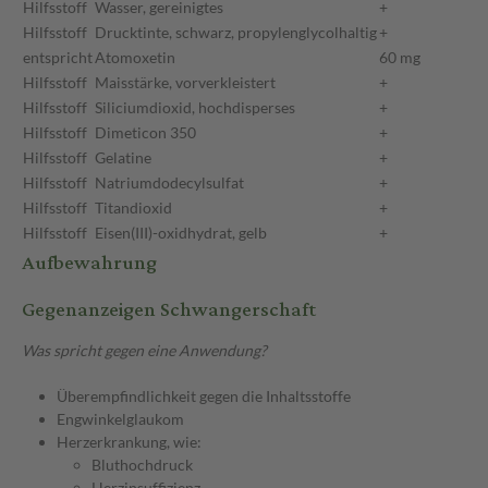
Hilfsstoff
Wasser, gereinigtes
+
Hilfsstoff
Drucktinte, schwarz, propylenglycolhaltig
+
entspricht
Atomoxetin
60 mg
Hilfsstoff
Maisstärke, vorverkleistert
+
Hilfsstoff
Siliciumdioxid, hochdisperses
+
Hilfsstoff
Dimeticon 350
+
Hilfsstoff
Gelatine
+
Hilfsstoff
Natriumdodecylsulfat
+
Hilfsstoff
Titandioxid
+
Hilfsstoff
Eisen(III)-oxidhydrat, gelb
+
Aufbewahrung
Gegenanzeigen Schwangerschaft
Was spricht gegen eine Anwendung?
Überempfindlichkeit gegen die Inhaltsstoffe
Engwinkelglaukom
Herzerkrankung, wie:
Bluthochdruck
Herzinsuffizienz