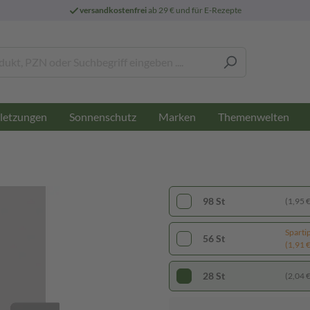
versandkostenfrei
ab 29 € und für E-Rezepte
letzungen
Sonnenschutz
Marken
Themenwelten
98 St
(1,95 € 
Sparti
56 St
(1,91 € 
28 St
(2,04 € 