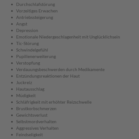
Durchschlafstörung
Vorzeitiges Erwachen
Antriebssteigerung
Angst
Depression
Emotionale Niedergeschlagenheit mit Unglücklichsein
Tic-Störung
Schwindelgefühl
Pupillenerweiterung
Verstopfung
Verdauungsbeschwerden durch Medikamente
Entzündungsreaktionen der Haut
Juckreiz
Hautausschlag
Müdigkeit
Schläfrigkeit mit erhöhter Reizschwelle
Brustkorbschmerzen
Gewichtsverlust
Selbstmordverhalten
Aggressives Verhalten
Feindseligkeit