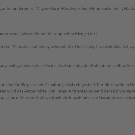
, unter anderem zu Magen-Darm-Beschwerden, Mundtrockenheit, Hautauss
z normal (also nicht mit der doppelten Menge) fort.
d älteren Menschen auf eine gewissenhafte Dosierung. Im Zweifelsfalle f
gsbeilage abweichen. Da der Arzt sie individuell abstimmt, sollten Si
f eine für Sie passende Erhaltungsdosis eingestellt. Für die einzelnen D
hren wird das Arzneimittel von Ihrem Arzt entsprechend dem Körpergewic
bsprache mit Ihrem Arzt eventuell die Einzel- oder die Gesamtdosis redu