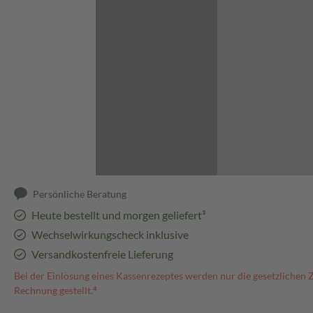
Abbildung kann abweichen
Persönliche Beratung
Heute bestellt und morgen geliefert³
Wechselwirkungscheck inklusive
Versandkostenfreie Lieferung
Bei der Einlösung eines Kassenrezeptes werden nur die gesetzlichen 
Rechnung gestellt.⁴