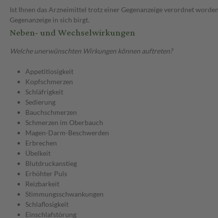
Ist Ihnen das Arzneimittel trotz einer Gegenanzeige verordnet worden
Gegenanzeige in sich birgt.
Neben- und Wechselwirkungen
Welche unerwünschten Wirkungen können auftreten?
Appetitlosigkeit
Kopfschmerzen
Schläfrigkeit
Sedierung
Bauchschmerzen
Schmerzen im Oberbauch
Magen-Darm-Beschwerden
Erbrechen
Übelkeit
Blutdruckanstieg
Erhöhter Puls
Reizbarkeit
Stimmungsschwankungen
Schlaflosigkeit
Einschlafstörung