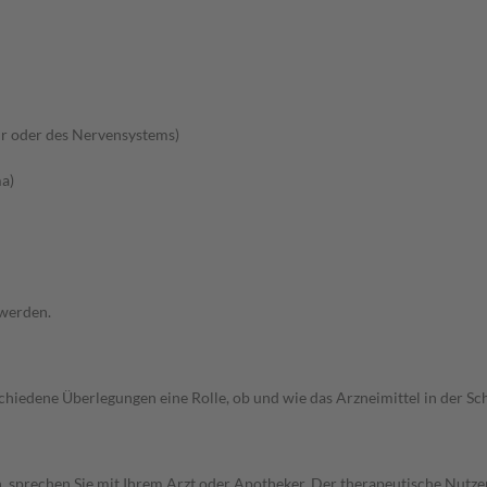
r oder des Nervensystems)
a)
 werden.
rschiedene Überlegungen eine Rolle, ob und wie das Arzneimittel in der
, sprechen Sie mit Ihrem Arzt oder Apotheker. Der therapeutische Nutzen