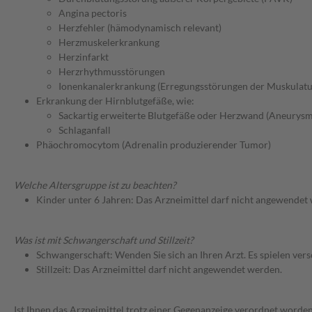
Angina pectoris
Herzfehler (hämodynamisch relevant)
Herzmuskelerkrankung
Herzinfarkt
Herzrhythmusstörungen
Ionenkanalerkrankung (Erregungsstörungen der Muskulatu
Erkrankung der Hirnblutgefäße, wie:
Sackartig erweiterte Blutgefäße oder Herzwand (Aneurysm
Schlaganfall
Phäochromocytom (Adrenalin produzierender Tumor)
Welche Altersgruppe ist zu beachten?
Kinder unter 6 Jahren: Das Arzneimittel darf nicht angewendet
Was ist mit Schwangerschaft und Stillzeit?
Schwangerschaft: Wenden Sie sich an Ihren Arzt. Es spielen ve
Stillzeit: Das Arzneimittel darf nicht angewendet werden.
Ist Ihnen das Arzneimittel trotz einer Gegenanzeige verordnet worden