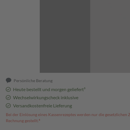
Abbildung kann abweichen
Persönliche Beratung
Heute bestellt und morgen geliefert³
Wechselwirkungscheck inklusive
Versandkostenfreie Lieferung
Bei der Einlösung eines Kassenrezeptes werden nur die gesetzlichen 
Rechnung gestellt.⁴