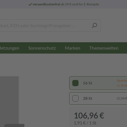
versandkostenfrei
ab 29 € und für E-Rezepte
letzungen
Sonnenschutz
Marken
Themenwelten
Sparti
56 St
(1,91 € 
28 St
(2,04 € 
106,96 €
1,91 € / 1 St