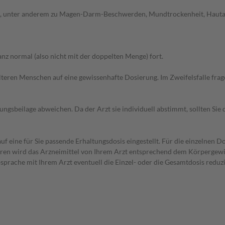
, unter anderem zu Magen-Darm-Beschwerden, Mundtrockenheit, Hautauss
z normal (also nicht mit der doppelten Menge) fort.
d älteren Menschen auf eine gewissenhafte Dosierung. Im Zweifelsfalle f
gsbeilage abweichen. Da der Arzt sie individuell abstimmt, sollten Si
f eine für Sie passende Erhaltungsdosis eingestellt. Für die einzelnen D
hren wird das Arzneimittel von Ihrem Arzt entsprechend dem Körpergewic
bsprache mit Ihrem Arzt eventuell die Einzel- oder die Gesamtdosis redu