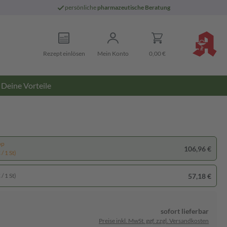
persönliche
pharmazeutische Beratung
Rezept einlösen
Mein Konto
0,00 €
Deine Vorteile
pp
106,96 €
/ 1 St)
57,18 €
/ 1 St)
sofort lieferbar
Preise inkl. MwSt. ggf. zzgl. Versandkosten