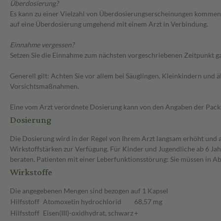
Überdosierung?
Es kann zu einer Vielzahl von Überdosierungserscheinungen kommen
auf eine Überdosierung umgehend mit einem Arzt in Verbindung.
Einnahme vergessen?
Setzen Sie die Einnahme zum nächsten vorgeschriebenen Zeitpunkt gan
Generell gilt: Achten Sie vor allem bei Säuglingen, Kleinkindern un
Vorsichtsmaßnahmen.
Eine vom Arzt verordnete Dosierung kann von den Angaben der Packun
Dosierung
Die Dosierung wird in der Regel von Ihrem Arzt langsam erhöht und au
Wirkstoffstärken zur Verfügung. Für Kinder und Jugendliche ab 6 Ja
beraten. Patienten mit einer Leberfunktionsstörung: Sie müssen in A
Wirkstoffe
Die angegebenen Mengen sind bezogen auf 1 Kapsel
Hilfsstoff
Atomoxetin hydrochlorid
68,57 mg
Hilfsstoff
Eisen(III)-oxidhydrat, schwarz
+