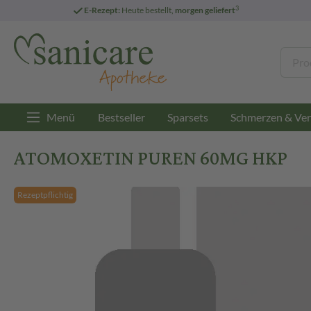
3
E-Rezept:
Heute bestellt,
morgen geliefert
Menü
Bestseller
Sparsets
Schmerzen & Ver
ATOMOXETIN PUREN 60MG HKP
Rezeptpflichtig