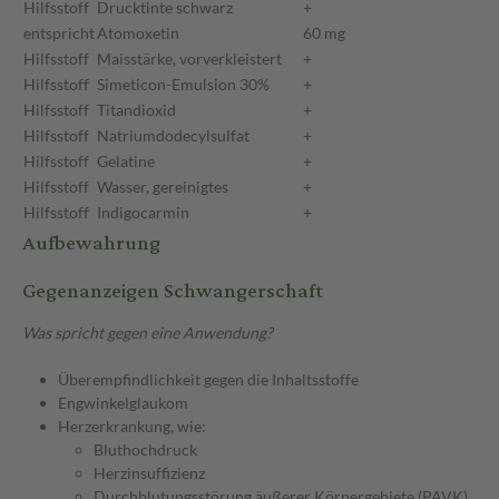
Hilfsstoff
Drucktinte schwarz
+
entspricht
Atomoxetin
60 mg
Hilfsstoff
Maisstärke, vorverkleistert
+
Hilfsstoff
Simeticon-Emulsion 30%
+
Hilfsstoff
Titandioxid
+
Hilfsstoff
Natriumdodecylsulfat
+
Hilfsstoff
Gelatine
+
Hilfsstoff
Wasser, gereinigtes
+
Hilfsstoff
Indigocarmin
+
Aufbewahrung
Gegenanzeigen Schwangerschaft
Was spricht gegen eine Anwendung?
Überempfindlichkeit gegen die Inhaltsstoffe
Engwinkelglaukom
Herzerkrankung, wie:
Bluthochdruck
Herzinsuffizienz
Durchblutungsstörung äußerer Körpergebiete (PAVK)