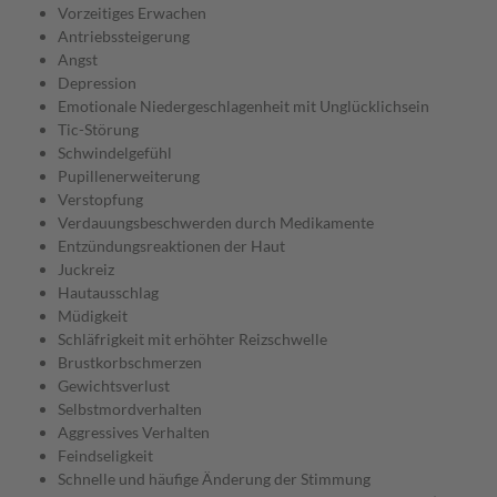
Vorzeitiges Erwachen
Antriebssteigerung
Angst
Depression
Emotionale Niedergeschlagenheit mit Unglücklichsein
Tic-Störung
Schwindelgefühl
Pupillenerweiterung
Verstopfung
Verdauungsbeschwerden durch Medikamente
Entzündungsreaktionen der Haut
Juckreiz
Hautausschlag
Müdigkeit
Schläfrigkeit mit erhöhter Reizschwelle
Brustkorbschmerzen
Gewichtsverlust
Selbstmordverhalten
Aggressives Verhalten
Feindseligkeit
Schnelle und häufige Änderung der Stimmung