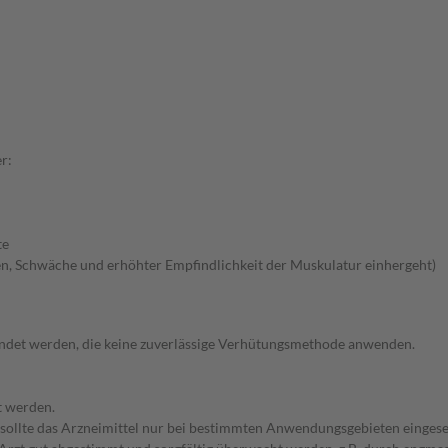
r:
te
n, Schwäche und erhöhter Empfindlichkeit der Muskulatur einhergeht)
endet werden, die keine zuverlässige Verhütungsmethode anwenden.
t werden.
 sollte das Arzneimittel nur bei bestimmten Anwendungsgebieten eingeset