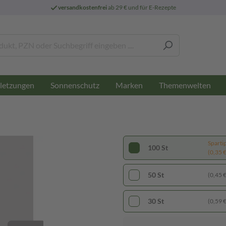
versandkostenfrei
ab 29 € und für E-Rezepte
letzungen
Sonnenschutz
Marken
Themenwelten
Sparti
100 St
(0,35 € 
50 St
(0,45 € 
30 St
(0,59 € 