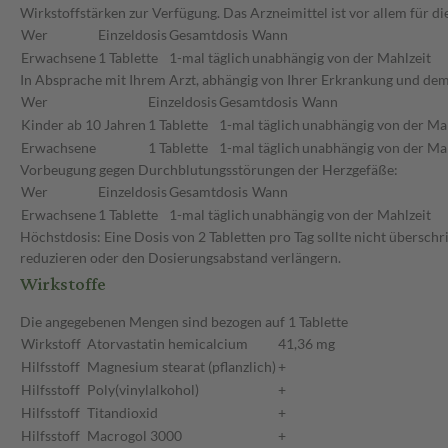
Wirkstoffstärken zur Verfügung. Das Arzneimittel ist vor allem für 
Wer
Einzeldosis
Gesamtdosis
Wann
Erwachsene
1 Tablette
1-mal täglich
unabhängig von der Mahlzeit
In Absprache mit Ihrem Arzt, abhängig von Ihrer Erkrankung und dem
Wer
Einzeldosis
Gesamtdosis
Wann
Kinder ab 10 Jahren
1 Tablette
1-mal täglich
unabhängig von der Mah
Erwachsene
1 Tablette
1-mal täglich
unabhängig von der Mah
Vorbeugung gegen Durchblutungsstörungen der Herzgefäße:
Wer
Einzeldosis
Gesamtdosis
Wann
Erwachsene
1 Tablette
1-mal täglich
unabhängig von der Mahlzeit
Höchstdosis: Eine Dosis von 2 Tabletten pro Tag sollte nicht übersch
reduzieren oder den Dosierungsabstand verlängern.
Wirkstoffe
Die angegebenen Mengen sind bezogen auf 1 Tablette
Wirkstoff
Atorvastatin hemicalcium
41,36 mg
Hilfsstoff
Magnesium stearat (pflanzlich)
+
Hilfsstoff
Poly(vinylalkohol)
+
Hilfsstoff
Titandioxid
+
Hilfsstoff
Macrogol 3000
+