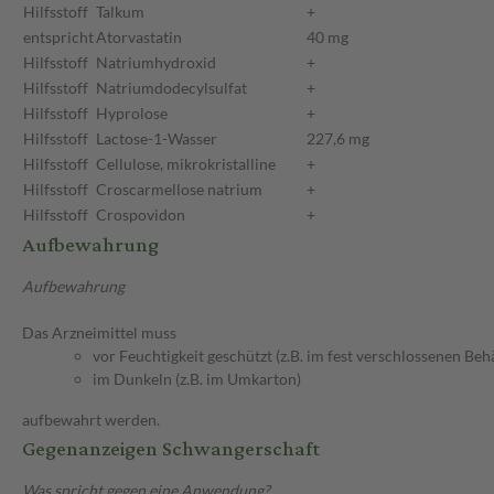
Hilfsstoff
Talkum
+
entspricht
Atorvastatin
40 mg
Hilfsstoff
Natriumhydroxid
+
Hilfsstoff
Natriumdodecylsulfat
+
Hilfsstoff
Hyprolose
+
Hilfsstoff
Lactose-1-Wasser
227,6 mg
Hilfsstoff
Cellulose, mikrokristalline
+
Hilfsstoff
Croscarmellose natrium
+
Hilfsstoff
Crospovidon
+
Aufbewahrung
Aufbewahrung
Das Arzneimittel muss
vor Feuchtigkeit geschützt (z.B. im fest verschlossenen Behä
im Dunkeln (z.B. im Umkarton)
aufbewahrt werden.
Gegenanzeigen Schwangerschaft
Was spricht gegen eine Anwendung?