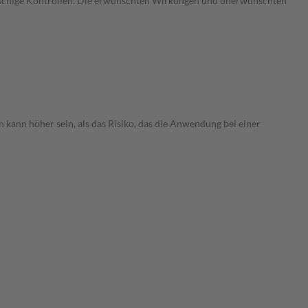
gmaschige Kontrollen. Die erwünschten Wirkungen und unerwünschten
 kann höher sein, als das Risiko, das die Anwendung bei einer