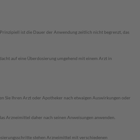
nzipiell ist die Dauer der Anwendung zeitlich nicht begrenzt, das
rdacht auf eine Überdosierung umgehend mit einem Arzt in
ragen Sie Ihren Arzt oder Apotheker nach etwaigen Auswirkungen oder
e das Arzneimittel daher nach seinen Anweisungen anwenden.
osierungsschritte stehen Arzneimittel mit verschiedenen