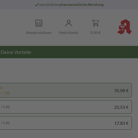
persönliche
pharmazeutische Beratung
Rezept einlösen
Mein Konto
0,00 €
Deine Vorteile
pp
35,08 €
/ 1 St)
22,53 €
/ 1 St)
17,83 €
/ 1 St)