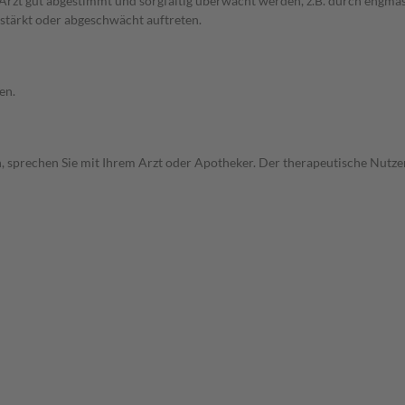
em Arzt gut abgestimmt und sorgfältig überwacht werden, z.B. durch en
stärkt oder abgeschwächt auftreten.
en.
, sprechen Sie mit Ihrem Arzt oder Apotheker. Der therapeutische Nutzen