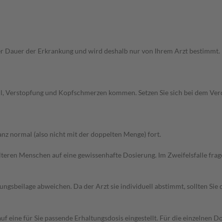
Dauer der Erkrankung und wird deshalb nur von Ihrem Arzt bestimmt. Pri
all, Verstopfung und Kopfschmerzen kommen. Setzen Sie sich bei dem Ve
z normal (also nicht mit der doppelten Menge) fort.
d älteren Menschen auf eine gewissenhafte Dosierung. Im Zweifelsfalle f
gsbeilage abweichen. Da der Arzt sie individuell abstimmt, sollten Si
f eine für Sie passende Erhaltungsdosis eingestellt. Für die einzelnen D