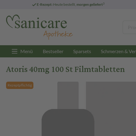
3
E-Rezept:
Heute bestellt,
morgen geliefert
Menü
Bestseller
Sparsets
Schmerzen & Ver
Atoris 40mg 100 St Filmtabletten
Rezeptpflichtig