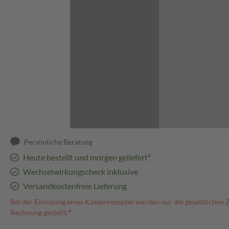
Abbildung kann abweichen
Persönliche Beratung
Heute bestellt und morgen geliefert³
Wechselwirkungscheck inklusive
Versandkostenfreie Lieferung
Bei der Einlösung eines Kassenrezeptes werden nur die gesetzlichen 
Rechnung gestellt.⁴