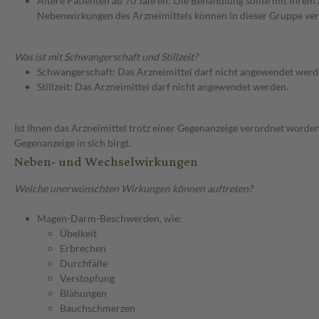
Ältere Patienten ab 70 Jahren: Die Behandlung sollte mit Ihr
Nebenwirkungen des Arzneimittels können in dieser Gruppe ver
Was ist mit Schwangerschaft und Stillzeit?
Schwangerschaft: Das Arzneimittel darf nicht angewendet werd
Stillzeit: Das Arzneimittel darf nicht angewendet werden.
Ist Ihnen das Arzneimittel trotz einer Gegenanzeige verordnet worden
Gegenanzeige in sich birgt.
Neben- und Wechselwirkungen
Welche unerwünschten Wirkungen können auftreten?
Magen-Darm-Beschwerden, wie:
Übelkeit
Erbrechen
Durchfälle
Verstopfung
Blähungen
Bauchschmerzen