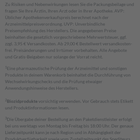
Zu Risiken und Nebenwirkungen lesen Sie die Packungsbeilage und
fragen Sie Ihre Ärztin, Ihren Arzt oder in Ihrer Apotheke. AVP:
Üblicher Apothekenverkaufspreis berechnet nach der
Arzneimittelpreisverordnung. UVP: Unverbindliche
Preisempfehlung des Herstellers. Die angegebenen Preise
beinhalten die gesetzlich vorgeschriebene Mehrwertsteuer, ggf.
zzgl. 3,95 € Versandkosten. Ab 29,00 € Bestell­wert versand­kosten­
frei. Preisänderungen und Irrtümer vorbehalten. Alle Angebote
und Gratis-Beigaben nur solange der Vorrat reicht.
1
Eine pharmazeutische Prüfung der Arzneimittel und sonstigen
Produkte in deinem Warenkorb beinhaltet die Durchführung von
Wechselwirkungschecks und die Prüfung etwaiger
Anwendungshinweise des Herstellers.
2
Biozidprodukte
vorsichtig verwenden. Vor Gebrauch stets Etikett
und Produktinformationen lesen.
3
Die Übergabe deiner Bestellung an den Paketdienstleister erfolgt
bei uns werktags von Montag bis Freitag bis 18:00 Uhr. Der genaue
Lieferzeitpunkt kann je nach Region und in Abhängigkeit der
Produktverfügbarkeit sowie vom Zustellzeitpunkt des Spediteurs