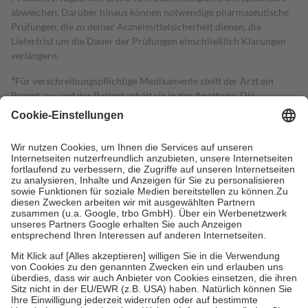
abweichen. Darüber hinaus können notwendige pharmazeutische
Prüfungen, die zu deiner Arzneimittelsicherheit dienen, die
Lieferfrist um die Dauer der Prüfungen einschließlich Klärungen
verlängern.
4
Für verschreibungspflichtige Medikamente stellt der Arzt ein
Rezept aus und der Patient erhält sie in der Apotheke. Die
gesetzliche Krankenversicherung übernimmt in der Regel die
Kosten dafür, der Versicherte trägt einen Teil davon als Zuzahlung
mit.
Grundsätzlich leisten Mitglieder Zuzahlungen in Höhe von zehn
Prozent des Abgabepreises,
mindestens
jedoch
fünf Euro
und
höchstens zehn Euro.
Es sind jedoch nie mehr als die tatsächlichen
Kosten der Leistung zu entrichten.
Diese Regeln gelten grundsätzlich auch für Online-Apotheken.
Bei Heilmitteln und häuslicher Krankenpflege beträgt die
Zuzahlung zehn Prozent der Kosten sowie zehn Euro je
Verordnung.
Um das Engagement der Versicherten für ihre eigene Gesundheit zu
stärken und die besondere Stellung der Familie zu unterstützen,
fallen
keine Zuzahlungen
an bei: