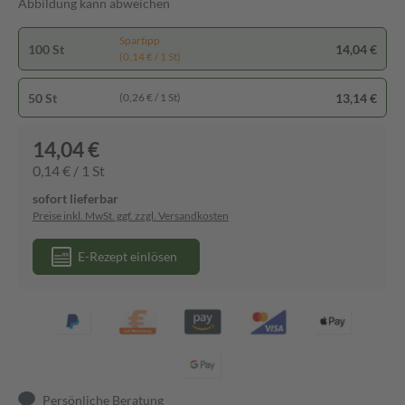
Abbildung kann abweichen
Spartipp
100 St
14,04 €
(0,14 € / 1 St)
50 St
13,14 €
(0,26 € / 1 St)
14,04 €
0,14 € / 1 St
sofort lieferbar
Preise inkl. MwSt. ggf. zzgl. Versandkosten
E-Rezept einlösen
Persönliche Beratung