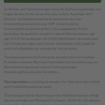
Zu Risiken und Nebenwirkungen lesen Sie die Packungsbeilage und
fragen Sie Ihre Ärztin, Ihren Arzt oder in Ihrer Apotheke. AVP:
Üblicher Apothekenverkaufspreis berechnet nach der
Arzneimittelpreisverordnung. UVP: Unverbindliche
Preisempfehlung des Herstellers. Die angegebenen Preise
beinhalten die gesetzlich vorgeschriebene Mehrwertsteuer, ggf.
zzgl. 3,95 € Versandkosten. Ab 29,00 € Bestell­wert versand­kosten­
frei. Preisänderungen und Irrtümer vorbehalten. Alle Angebote
und Gratis-Beigaben nur solange der Vorrat reicht.
1
Eine pharmazeutische Prüfung der Arzneimittel und sonstigen
Produkte in deinem Warenkorb beinhaltet die Durchführung von
Wechselwirkungschecks und die Prüfung etwaiger
Anwendungshinweise des Herstellers.
2
Biozidprodukte
vorsichtig verwenden. Vor Gebrauch stets Etikett
und Produktinformationen lesen.
3
Die Übergabe deiner Bestellung an den Paketdienstleister erfolgt
bei uns werktags von Montag bis Freitag bis 18:00 Uhr. Der genaue