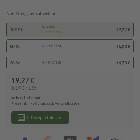
Abbildung kann abweichen
Spartipp
100 St
19,27 €
(0,19 € / 1 St)
50 St
16,23 €
(0,32 € / 1 St)
30 St
14,73 €
(0,49 € / 1 St)
19,27 €
0,19 € / 1 St
sofort lieferbar
Preise inkl. MwSt. ggf. zzgl. Versandkosten
E-Rezept einlösen