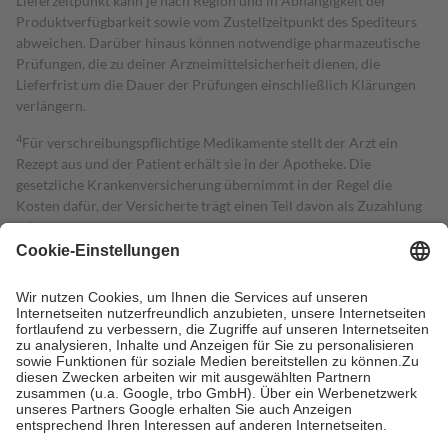
Lieferzeitpunkt kann je nach Region und in Abhängigkeit der
Produktverfügbarkeit sowie vom Zustellzeitpunkt des Spediteurs
abweichen. Darüber hinaus können notwendige pharmazeutische
Prüfungen, die zu deiner Arzneimittelsicherheit dienen, die
Lieferfrist um die Dauer der Prüfungen einschließlich Klärungen
verlängern.
4
Für verschreibungspflichtige Medikamente stellt der Arzt ein
Rezept aus und der Patient erhält sie in der Apotheke. Die
gesetzliche Krankenversicherung übernimmt in der Regel die
Kosten dafür, der Versicherte trägt einen Teil davon als Zuzahlung
mit.
Grundsätzlich leisten Mitglieder Zuzahlungen in Höhe von zehn
Prozent des Abgabepreises,
mindestens
jedoch
fünf Euro
und
höchstens zehn Euro.
Es sind jedoch nie mehr als die tatsächlichen
Kosten der Leistung zu entrichten.
Diese Regeln gelten grundsätzlich auch für Online-Apotheken.
Bei Heilmitteln und häuslicher Krankenpflege beträgt die
Zuzahlung zehn Prozent der Kosten sowie zehn Euro je
Verordnung.
Um das Engagement der Versicherten für ihre eigene Gesundheit zu
stärken und die besondere Stellung der Familie zu unterstützen,