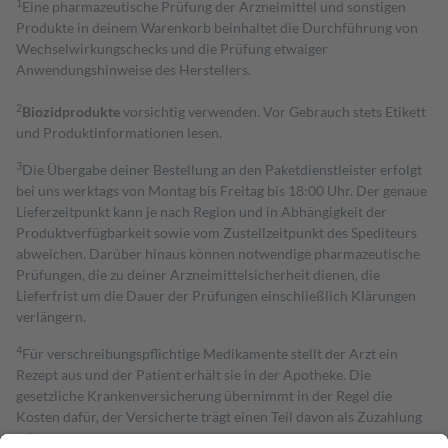
1
Eine pharmazeutische Prüfung der Arzneimittel und sonstigen
Produkte in deinem Warenkorb beinhaltet die Durchführung von
Wechselwirkungschecks und die Prüfung etwaiger
Anwendungshinweise des Herstellers.
2
Biozidprodukte
vorsichtig verwenden. Vor Gebrauch stets Etikett
und Produktinformationen lesen.
3
Die Übergabe deiner Bestellung an den Paketdienstleister erfolgt
bei uns werktags von Montag bis Freitag bis 18:00 Uhr. Der genaue
Lieferzeitpunkt kann je nach Region und in Abhängigkeit der
Produktverfügbarkeit sowie vom Zustellzeitpunkt des Spediteurs
abweichen. Darüber hinaus können notwendige pharmazeutische
Prüfungen, die zu deiner Arzneimittelsicherheit dienen, die
Lieferfrist um die Dauer der Prüfungen einschließlich Klärungen
verlängern.
4
Für verschreibungspflichtige Medikamente stellt der Arzt ein
Rezept aus und der Patient erhält sie in der Apotheke. Die
gesetzliche Krankenversicherung übernimmt in der Regel die
Kosten dafür, der Versicherte trägt einen Teil davon als Zuzahlung
mit.