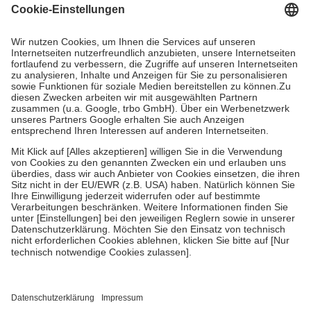
Grundsätzlich leisten Mitglieder Zuzahlungen in Höhe von zehn
Prozent des Abgabepreises,
mindestens
jedoch
fünf Euro
und
höchstens zehn Euro.
Es sind jedoch nie mehr als die tatsächlichen
Kosten der Leistung zu entrichten.
Diese Regeln gelten grundsätzlich auch für Online-Apotheken.
Bei Heilmitteln und häuslicher Krankenpflege beträgt die
Zuzahlung zehn Prozent der Kosten sowie zehn Euro je
Verordnung.
Um das Engagement der Versicherten für ihre eigene Gesundheit zu
stärken und die besondere Stellung der Familie zu unterstützen,
fallen
keine Zuzahlungen
an bei:
• Kindern und Jugendlichen bis zum vollendeten 18. Lebensjahr
mit Ausnahme der Fahrkosten
• Untersuchungen zur Vorsorge und Früherkennung, die von der
GKV getragen werden
• empfohlenen Schutzimpfungen
• Harn- und Blutteststreifen
Wir nutzen Trusted Shops als unabhängigen Dienstleister für die
Einholung von Bewertungen. Trusted Shops hat Maßnahmen
getroffen, um sicherzustellen, dass es sich um echte Bewertungen
handelt. Mehr Informationen findest du hier: