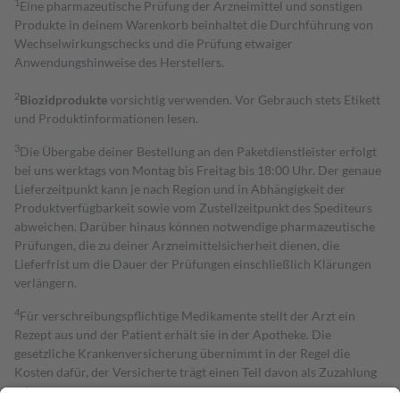
1
Eine pharmazeutische Prüfung der Arzneimittel und sonstigen
Produkte in deinem Warenkorb beinhaltet die Durchführung von
Wechselwirkungschecks und die Prüfung etwaiger
Anwendungshinweise des Herstellers.
2
Biozidprodukte
vorsichtig verwenden. Vor Gebrauch stets Etikett
und Produktinformationen lesen.
3
Die Übergabe deiner Bestellung an den Paketdienstleister erfolgt
bei uns werktags von Montag bis Freitag bis 18:00 Uhr. Der genaue
Lieferzeitpunkt kann je nach Region und in Abhängigkeit der
Produktverfügbarkeit sowie vom Zustellzeitpunkt des Spediteurs
abweichen. Darüber hinaus können notwendige pharmazeutische
Prüfungen, die zu deiner Arzneimittelsicherheit dienen, die
Lieferfrist um die Dauer der Prüfungen einschließlich Klärungen
verlängern.
4
Für verschreibungspflichtige Medikamente stellt der Arzt ein
Rezept aus und der Patient erhält sie in der Apotheke. Die
gesetzliche Krankenversicherung übernimmt in der Regel die
Kosten dafür, der Versicherte trägt einen Teil davon als Zuzahlung
mit.