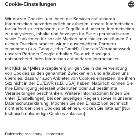
Grundsätzlich leisten Mitglieder Zuzahlungen in Höhe von zehn
Prozent des Abgabepreises,
mindestens
jedoch
fünf Euro
und
höchstens zehn Euro.
Es sind jedoch nie mehr als die tatsächlichen
Kosten der Leistung zu entrichten.
Diese Regeln gelten grundsätzlich auch für Online-Apotheken.
Bei Heilmitteln und häuslicher Krankenpflege beträgt die
Zuzahlung zehn Prozent der Kosten sowie zehn Euro je
Verordnung.
Um das Engagement der Versicherten für ihre eigene Gesundheit zu
stärken und die besondere Stellung der Familie zu unterstützen,
fallen
keine Zuzahlungen
an bei:
• Kindern und Jugendlichen bis zum vollendeten 18. Lebensjahr
mit Ausnahme der Fahrkosten
• Untersuchungen zur Vorsorge und Früherkennung, die von der
GKV getragen werden
• empfohlenen Schutzimpfungen
• Harn- und Blutteststreifen
Wir nutzen Trusted Shops als unabhängigen Dienstleister für die
Einholung von Bewertungen. Trusted Shops hat Maßnahmen
getroffen, um sicherzustellen, dass es sich um echte Bewertungen
handelt. Mehr Informationen findest du hier: