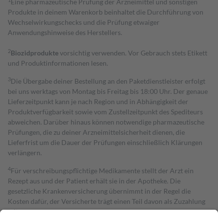
Eine pharmazeutische Prüfung der Arzneimittel und sonstigen
Produkte in deinem Warenkorb beinhaltet die Durchführung von
Wechselwirkungschecks und die Prüfung etwaiger
Anwendungshinweise des Herstellers.
2
Biozidprodukte
vorsichtig verwenden. Vor Gebrauch stets Etikett
und Produktinformationen lesen.
3
Die Übergabe deiner Bestellung an den Paketdienstleister erfolgt
bei uns werktags von Montag bis Freitag bis 18:00 Uhr. Der genaue
Lieferzeitpunkt kann je nach Region und in Abhängigkeit der
Produktverfügbarkeit sowie vom Zustellzeitpunkt des Spediteurs
abweichen. Darüber hinaus können notwendige pharmazeutische
Prüfungen, die zu deiner Arzneimittelsicherheit dienen, die
Lieferfrist um die Dauer der Prüfungen einschließlich Klärungen
verlängern.
4
Für verschreibungspflichtige Medikamente stellt der Arzt ein
Rezept aus und der Patient erhält sie in der Apotheke. Die
gesetzliche Krankenversicherung übernimmt in der Regel die
Kosten dafür, der Versicherte trägt einen Teil davon als Zuzahlung
mit.