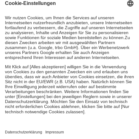
Grundsätzlich leisten Mitglieder Zuzahlungen in Höhe von zehn
Prozent des Abgabepreises,
mindestens
jedoch
fünf Euro
und
höchstens zehn Euro.
Es sind jedoch nie mehr als die tatsächlichen
Kosten der Leistung zu entrichten.
Diese Regeln gelten grundsätzlich auch für Online-Apotheken.
Bei Heilmitteln und häuslicher Krankenpflege beträgt die
Zuzahlung zehn Prozent der Kosten sowie zehn Euro je
Verordnung.
Um das Engagement der Versicherten für ihre eigene Gesundheit zu
stärken und die besondere Stellung der Familie zu unterstützen,
fallen
keine Zuzahlungen
an bei:
• Kindern und Jugendlichen bis zum vollendeten 18. Lebensjahr
mit Ausnahme der Fahrkosten
• Untersuchungen zur Vorsorge und Früherkennung, die von der
GKV getragen werden
• empfohlenen Schutzimpfungen
• Harn- und Blutteststreifen
Wir nutzen Trusted Shops als unabhängigen Dienstleister für die
Einholung von Bewertungen. Trusted Shops hat Maßnahmen
getroffen, um sicherzustellen, dass es sich um echte Bewertungen
handelt. Mehr Informationen findest du hier: