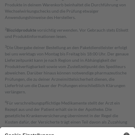
Produkte in deinem Warenkorb beinhaltet die Durchführung von
Wechselwirkungschecks und die Prüfung etwaiger
Anwendungshinweise des Herstellers.
2
Biozidprodukte
vorsichtig verwenden. Vor Gebrauch stets Etikett
und Produktinformationen lesen.
3
Die Übergabe deiner Bestellung an den Paketdienstleister erfolgt
bei uns werktags von Montag bis Freitag bis 18:00 Uhr. Der genaue
Lieferzeitpunkt kann je nach Region und in Abhängigkeit der
Produktverfügbarkeit sowie vom Zustellzeitpunkt des Spediteurs
abweichen. Darüber hinaus können notwendige pharmazeutische
Prüfungen, die zu deiner Arzneimittelsicherheit dienen, die
Lieferfrist um die Dauer der Prüfungen einschließlich Klärungen
verlängern.
4
Für verschreibungspflichtige Medikamente stellt der Arzt ein
Rezept aus und der Patient erhält sie in der Apotheke. Die
gesetzliche Krankenversicherung übernimmt in der Regel die
Kosten dafür, der Versicherte trägt einen Teil davon als Zuzahlung
mit.
Grundsätzlich leisten Mitglieder Zuzahlungen in Höhe von zehn