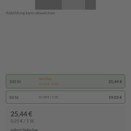
Abbildung kann abweichen
Spartipp
100 St
25,44 €
(0,25 € / 1 St)
50 St
19,03 €
(0,38 € / 1 St)
25,44 €
0,25 € / 1 St
sofort lieferbar