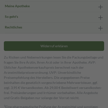
Meine Apotheke
So geht's
Rechtliches
Widerruf erklären
Zu Risiken und Nebenwirkungen lesen Sie die Packungsbeilage und
fragen Sie Ihre Ärztin, Ihren Arzt oder in Ihrer Apotheke. AVP:
Üblicher Apothekenverkaufspreis berechnet nach der
Arzneimittelpreisverordnung. UVP: Unverbindliche
Preisempfehlung des Herstellers. Die angegebenen Preise
beinhalten die gesetzlich vorgeschriebene Mehrwertsteuer, ggf.
zzgl. 3,95 € Versandkosten. Ab 29,00 € Bestell­wert versand­kosten­
frei. Preisänderungen und Irrtümer vorbehalten. Alle Angebote
und Gratis-Beigaben nur solange der Vorrat reicht.
1
Eine pharmazeutische Prüfung der Arzneimittel und sonstigen