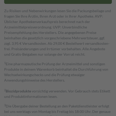
Zu Risiken und Nebenwirkungen lesen Sie die Packungsbeilage und
fragen Sie Ihre Ärztin, Ihren Arzt oder in Ihrer Apotheke. AVP:
Üblicher Apothekenverkaufspreis berechnet nach der
Arzneimittelpreisverordnung. UVP: Unverbindliche
Preisempfehlung des Herstellers. Die angegebenen Preise
beinhalten die gesetzlich vorgeschriebene Mehrwertsteuer, ggf.
zzgl. 3,95 € Versandkosten. Ab 29,00 € Bestell­wert versand­kosten­
frei. Preisänderungen und Irrtümer vorbehalten. Alle Angebote
und Gratis-Beigaben nur solange der Vorrat reicht.
1
Eine pharmazeutische Prüfung der Arzneimittel und sonstigen
Produkte in deinem Warenkorb beinhaltet die Durchführung von
Wechselwirkungschecks und die Prüfung etwaiger
Anwendungshinweise des Herstellers.
2
Biozidprodukte
vorsichtig verwenden. Vor Gebrauch stets Etikett
und Produktinformationen lesen.
3
Die Übergabe deiner Bestellung an den Paketdienstleister erfolgt
bei uns werktags von Montag bis Freitag bis 18:00 Uhr. Der genaue