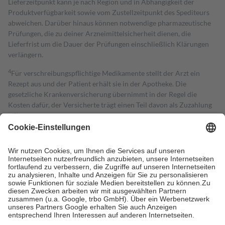
Lieferzeitpunkt kann je nach Region und in Abhängigkeit der
Produktverfügbarkeit sowie vom Zustellzeitpunkt des Spediteurs
abweichen. Darüber hinaus können notwendige pharmazeutische
Prüfungen, die zu deiner Arzneimittelsicherheit dienen, die
Lieferfrist um die Dauer der Prüfungen einschließlich Klärungen
verlängern.
4
Für verschreibungspflichtige Medikamente stellt der Arzt ein
Rezept aus und der Patient erhält sie in der Apotheke. Die
gesetzliche Krankenversicherung übernimmt in der Regel die
Kosten dafür, der Versicherte trägt einen Teil davon als Zuzahlung
mit.
Grundsätzlich leisten Mitglieder Zuzahlungen in Höhe von zehn
Prozent des Abgabepreises,
mindestens
jedoch
fünf Euro
und
höchstens zehn Euro.
Es sind jedoch nie mehr als die tatsächlichen
Kosten der Leistung zu entrichten.
Diese Regeln gelten grundsätzlich auch für Online-Apotheken.
Bei Heilmitteln und häuslicher Krankenpflege beträgt die
Zuzahlung zehn Prozent der Kosten sowie zehn Euro je
Verordnung.
Um das Engagement der Versicherten für ihre eigene Gesundheit zu
stärken und die besondere Stellung der Familie zu unterstützen,