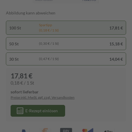
Abbildung kann abweichen
Spartipp
100 St
17,81 €
(0,18 € / 1 St)
50 St
15,18 €
(0,30 € / 1 St)
30 St
14,04 €
(0,47 € / 1 St)
17,81 €
0,18 € / 1 St
sofort lieferbar
Preise inkl. MwSt. ggf. zzgl. Versandkosten
E-Rezept einlösen