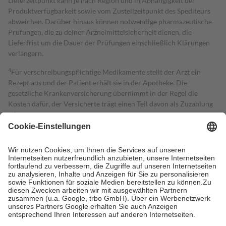
Lieferzeitpunkt kann je nach Region und in Abhängigkeit der
Produktverfügbarkeit sowie vom Zustellzeitpunkt des Spediteurs
abweichen. Darüber hinaus können notwendige pharmazeutische
Prüfungen, die zu deiner Arzneimittelsicherheit dienen, die
Lieferfrist um die Dauer der Prüfungen einschließlich Klärungen
verlängern.
4
Für verschreibungspflichtige Medikamente stellt der Arzt ein
Rezept aus und der Patient erhält sie in der Apotheke. Die
gesetzliche Krankenversicherung übernimmt in der Regel die
Kosten dafür, der Versicherte trägt einen Teil davon als Zuzahlung
mit.
Grundsätzlich leisten Mitglieder Zuzahlungen in Höhe von zehn
Prozent des Abgabepreises,
mindestens
jedoch
fünf Euro
und
höchstens zehn Euro.
Es sind jedoch nie mehr als die tatsächlichen
Kosten der Leistung zu entrichten.
Diese Regeln gelten grundsätzlich auch für Online-Apotheken.
Bei Heilmitteln und häuslicher Krankenpflege beträgt die
Zuzahlung zehn Prozent der Kosten sowie zehn Euro je
Verordnung.
Um das Engagement der Versicherten für ihre eigene Gesundheit zu
stärken und die besondere Stellung der Familie zu unterstützen,