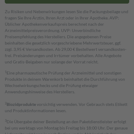
Zu Risiken und Nebenwirkungen lesen Sie die Packungsbeilage und
fragen Sie Ihre Ärztin, Ihren Arzt oder in Ihrer Apotheke. AVP:
Üblicher Apothekenverkaufspreis berechnet nach der
Arzneimittelpreisverordnung. UVP: Unverbindliche
Preisempfehlung des Herstellers. Die angegebenen Preise
beinhalten die gesetzlich vorgeschriebene Mehrwertsteuer, ggf.
zzgl. 3,95 € Versandkosten. Ab 29,00 € Bestell­wert versand­kosten­
frei. Preisänderungen und Irrtümer vorbehalten. Alle Angebote
und Gratis-Beigaben nur solange der Vorrat reicht.
1
Eine pharmazeutische Prüfung der Arzneimittel und sonstigen
Produkte in deinem Warenkorb beinhaltet die Durchführung von
Wechselwirkungschecks und die Prüfung etwaiger
Anwendungshinweise des Herstellers.
2
Biozidprodukte
vorsichtig verwenden. Vor Gebrauch stets Etikett
und Produktinformationen lesen.
3
Die Übergabe deiner Bestellung an den Paketdienstleister erfolgt
bei uns werktags von Montag bis Freitag bis 18:00 Uhr. Der genaue