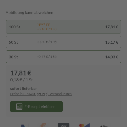
Abbildung kann abweichen
Spartipp
100 St
17,81 €
(0,18 € / 1 St)
50 St
15,17 €
(0,30 € / 1 St)
30 St
14,03 €
(0,47 € / 1 St)
17,81 €
0,18 € / 1 St
sofort lieferbar
Preise inkl. MwSt. ggf. zzgl. Versandkosten
E-Rezept einlösen