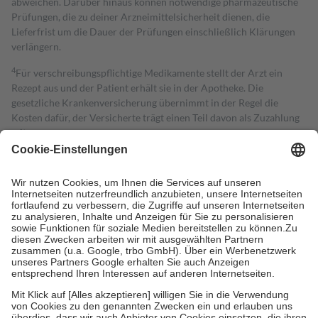
abweichen. Darüber hinaus können notwendige pharmazeutische
Prüfungen, die zu deiner Arzneimittelsicherheit dienen, die
Lieferfrist um die Dauer der Prüfungen einschließlich Klärungen
verlängern.
4
Für verschreibungspflichtige Medikamente stellt der Arzt ein
Rezept aus und der Patient erhält sie in der Apotheke. Die
gesetzliche Krankenversicherung übernimmt in der Regel die
Kosten dafür, der Versicherte trägt einen Teil davon als Zuzahlung
mit.
Grundsätzlich leisten Mitglieder Zuzahlungen in Höhe von zehn
Prozent des Abgabepreises,
mindestens
jedoch
fünf Euro
und
höchstens zehn Euro.
Es sind jedoch nie mehr als die tatsächlichen
Kosten der Leistung zu entrichten.
Diese Regeln gelten grundsätzlich auch für Online-Apotheken.
Bei Heilmitteln und häuslicher Krankenpflege beträgt die
Zuzahlung zehn Prozent der Kosten sowie zehn Euro je
Verordnung.
Um das Engagement der Versicherten für ihre eigene Gesundheit zu
stärken und die besondere Stellung der Familie zu unterstützen,
fallen
keine Zuzahlungen
an bei:
• Kindern und Jugendlichen bis zum vollendeten 18. Lebensjahr