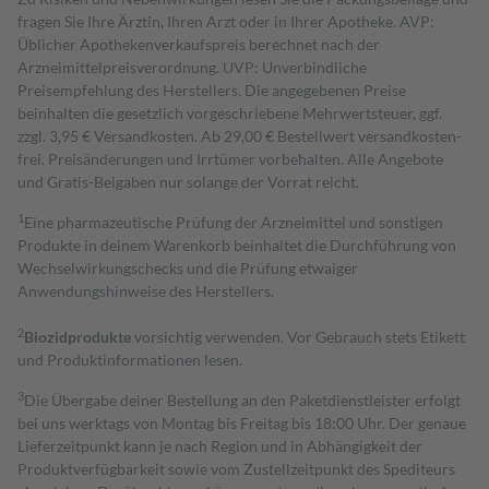
fragen Sie Ihre Ärztin, Ihren Arzt oder in Ihrer Apotheke. AVP:
Üblicher Apothekenverkaufspreis berechnet nach der
Arzneimittelpreisverordnung. UVP: Unverbindliche
Preisempfehlung des Herstellers. Die angegebenen Preise
beinhalten die gesetzlich vorgeschriebene Mehrwertsteuer, ggf.
zzgl. 3,95 € Versandkosten. Ab 29,00 € Bestell­wert versand­kosten­
frei. Preisänderungen und Irrtümer vorbehalten. Alle Angebote
und Gratis-Beigaben nur solange der Vorrat reicht.
1
Eine pharmazeutische Prüfung der Arzneimittel und sonstigen
Produkte in deinem Warenkorb beinhaltet die Durchführung von
Wechselwirkungschecks und die Prüfung etwaiger
Anwendungshinweise des Herstellers.
2
Biozidprodukte
vorsichtig verwenden. Vor Gebrauch stets Etikett
und Produktinformationen lesen.
3
Die Übergabe deiner Bestellung an den Paketdienstleister erfolgt
bei uns werktags von Montag bis Freitag bis 18:00 Uhr. Der genaue
Lieferzeitpunkt kann je nach Region und in Abhängigkeit der
Produktverfügbarkeit sowie vom Zustellzeitpunkt des Spediteurs