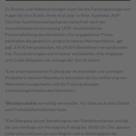
Zu Risiken und Nebenwirkungen lesen Sie die Packungsbeilage und
fragen Sie Ihre Ärztin, Ihren Arzt oder in Ihrer Apotheke. AVP:
Üblicher Apothekenverkaufspreis berechnet nach der
Arzneimittelpreisverordnung. UVP: Unverbindliche
Preisempfehlung des Herstellers. Die angegebenen Preise
beinhalten die gesetzlich vorgeschriebene Mehrwertsteuer, ggf.
zzgl. 3,95 € Versandkosten. Ab 29,00 € Bestell­wert versand­kosten­
frei. Preisänderungen und Irrtümer vorbehalten. Alle Angebote
und Gratis-Beigaben nur solange der Vorrat reicht.
1
Eine pharmazeutische Prüfung der Arzneimittel und sonstigen
Produkte in deinem Warenkorb beinhaltet die Durchführung von
Wechselwirkungschecks und die Prüfung etwaiger
Anwendungshinweise des Herstellers.
2
Biozidprodukte
vorsichtig verwenden. Vor Gebrauch stets Etikett
und Produktinformationen lesen.
3
Die Übergabe deiner Bestellung an den Paketdienstleister erfolgt
bei uns werktags von Montag bis Freitag bis 18:00 Uhr. Der genaue
Lieferzeitpunkt kann je nach Region und in Abhängigkeit der