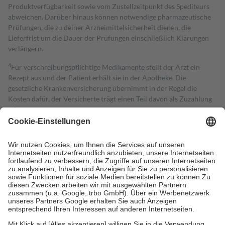
Produktverfügbarkeit sowie vom Zustellzeitpunkt des Spediteurs
abweichen. Darüber hinaus können notwendige pharmazeutische
Prüfungen, die zu deiner Arzneimittelsicherheit dienen, die
Lieferfrist um die Dauer der Prüfungen einschließlich Klärungen
verlängern.
4
Für verschreibungspflichtige Medikamente stellt der Arzt ein
Rezept aus und der Patient erhält sie in der Apotheke. Die
gesetzliche Krankenversicherung übernimmt in der Regel die
Kosten dafür, der Versicherte trägt einen Teil davon als Zuzahlung
mit.
Grundsätzlich leisten Mitglieder Zuzahlungen in Höhe von zehn
Prozent des Abgabepreises,
mindestens
jedoch
fünf Euro
und
höchstens zehn Euro.
Es sind jedoch nie mehr als die tatsächlichen
Kosten der Leistung zu entrichten.
Diese Regeln gelten grundsätzlich auch für Online-Apotheken.
Bei Heilmitteln und häuslicher Krankenpflege beträgt die
Zuzahlung zehn Prozent der Kosten sowie zehn Euro je
Verordnung.
Um das Engagement der Versicherten für ihre eigene Gesundheit zu
stärken und die besondere Stellung der Familie zu unterstützen,