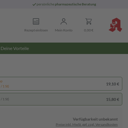
persönliche
pharmazeutische Beratung
Rezept einlösen
Mein Konto
0,00 €
Deine Vorteile
pp
19,10 €
/ 1 St)
15,80 €
/ 1 St)
Verfügbarkeit unbekannt
Preise inkl. MwSt. ggf. zzgl. Versandkosten