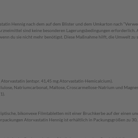
vastatin Hennig nach dem auf dem Blister und dem Umkarton nach “Verw
s Arzneimittel sind keine besonderen Lagerungsbedingungen erforderlich.
wenn du sie nicht mehr benötigst. Diese Maßnahme hilft, die Umwelt zu 
g Atorvastatin (entspr. 41,45 mg Atorvastatin-Hemicalcium).
Cellulose, Natriumcarbonat, Maltose, Croscarmellose-Natrium und Magnes
1).
liptische, bikonvexe Filmtabletten mit einer Bruchkerbe auf der einen und
packungen Atorvastatin Hennig ist erhältlich in Packungsgrößen zu 30, 