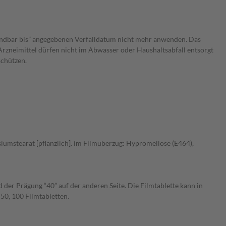
endbar bis” angegebenen Verfalldatum nicht mehr anwenden. Das
 Arzneimittel dürfen nicht im Abwasser oder Haushaltsabfall entsorgt
schützen.
iumstearat [pflanzlich]. im Filmüberzug: Hypromellose (E464),
 der Prägung “40” auf der anderen Seite. Die Filmtablette kann in
50, 100 Filmtabletten.