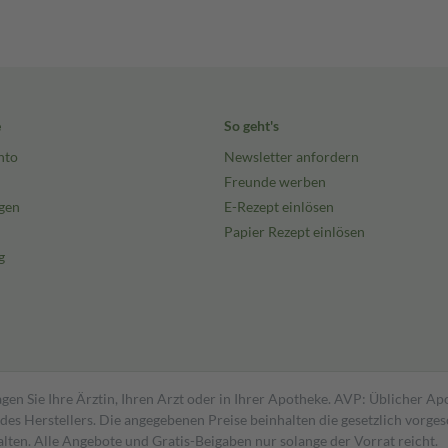
e
So geht's
nto
Newsletter anfordern
Freunde werben
gen
E-Rezept einlösen
Papier Rezept einlösen
g
gen Sie Ihre Ärztin, Ihren Arzt oder in Ihrer Apotheke. AVP: Üblicher A
s Herstellers. Die angegebenen Preise beinhalten die gesetzlich vorgesc
alten. Alle Angebote und Gratis-Beigaben nur solange der Vorrat reicht.