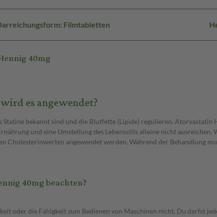
arreichungsform: Filmtabletten
He
 Hennig 40mg
 wird es angewendet?
 Statine bekannt sind und die Blutfette (Lipide) regulieren. Atorvastatin
 Ernährung und eine Umstellung des Lebensstils alleine nicht ausreichen
alen Cholesterinwerten angewendet werden. Während der Behandlung muss
Hennig 40mg beachten?
keit oder die Fähigkeit zum Bedienen von Maschinen nicht. Du darfst jed