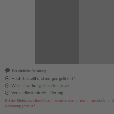
Abbildung kann abweichen
Persönliche Beratung
Heute bestellt und morgen geliefert³
Wechselwirkungscheck inklusive
Versandkostenfreie Lieferung
Bei der Einlösung eines Kassenrezeptes werden nur die gesetzlichen 
Rechnung gestellt.⁴