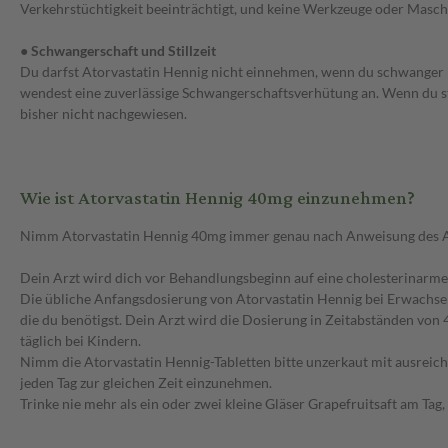
Verkehrstüchtigkeit beeinträchtigt, und keine Werkzeuge oder Maschin
● Schwangerschaft und Stillzeit
Du darfst Atorvastatin Hennig nicht einnehmen, wenn du schwanger b
wendest eine zuverlässige Schwangerschaftsverhütung an. Wenn du sti
bisher nicht nachgewiesen.
Wie ist Atorvastatin Hennig 40mg einzunehmen?
Nimm Atorvastatin Hennig 40mg immer genau nach Anweisung des Arzte
Dein Arzt wird dich vor Behandlungsbeginn auf eine cholesterinarme
Die übliche Anfangsdosierung von Atorvastatin Hennig bei Erwachsene
die du benötigst. Dein Arzt wird die Dosierung in Zeitabständen vo
täglich bei Kindern.
Nimm die Atorvastatin Hennig-Tabletten bitte unzerkaut mit ausreiche
jeden Tag zur gleichen Zeit einzunehmen.
Trinke nie mehr als ein oder zwei kleine Gläser Grapefruitsaft am T