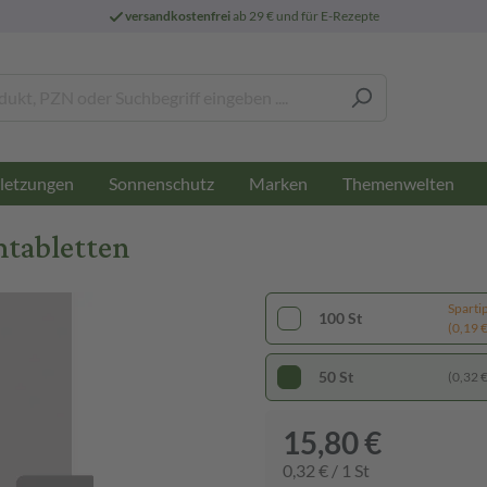
versandkostenfrei
ab 29 € und für E-Rezepte
letzungen
Sonnenschutz
Marken
Themenwelten
mtabletten
Sparti
100 St
(0,19 € 
50 St
(0,32 € 
15,80 €
0,32 € / 1 St