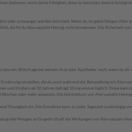
en bedienen, wenn deine Fähigkeit, diese zu benutzen, beeinträchtigt ist
ist oder schwanger werden möchtest. Wenn du im gebärfähigen Alter bist
llst, darfst du Atorvastatin Hennig nicht einnehmen. Die Sicherheit vo
s ein. Bitte frage bei deinem Arzt oder Apotheker nach, wenn du dir ni
 Ernährung umstellen, die du auch während der Behandlung mit Atorvasta
n und Kindern ab 10 Jahren beträgt 10 mg einmal täglich. Diese kann be
n 4 Wochen oder mehr anpassen. Die Höchstdosis von Atorvastatin Henni
nd Flüssigkeit ein. Die Einnahme kann zu jeder Tageszeit unabhängig von 
ag, da große Mengen an Grapefruitsaft die Wirkungen von Atorvastatin He