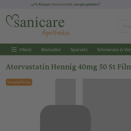
3
E-Rezept:
Heute bestellt,
morgen geliefert
Menü
Bestseller
Sparsets
Schmerzen & Ver
Atorvastatin Hennig 40mg 50 St Fil
Rezeptpflichtig