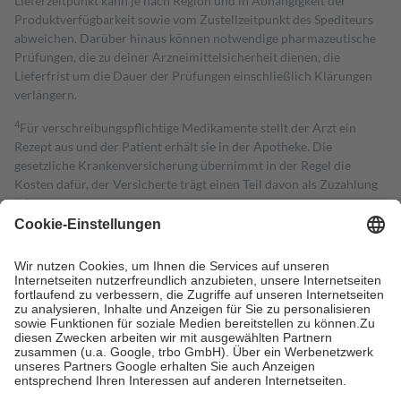
Lieferzeitpunkt kann je nach Region und in Abhängigkeit der
Produktverfügbarkeit sowie vom Zustellzeitpunkt des Spediteurs
abweichen. Darüber hinaus können notwendige pharmazeutische
Prüfungen, die zu deiner Arzneimittelsicherheit dienen, die
Lieferfrist um die Dauer der Prüfungen einschließlich Klärungen
verlängern.
4
Für verschreibungspflichtige Medikamente stellt der Arzt ein
Rezept aus und der Patient erhält sie in der Apotheke. Die
gesetzliche Krankenversicherung übernimmt in der Regel die
Kosten dafür, der Versicherte trägt einen Teil davon als Zuzahlung
mit.
Grundsätzlich leisten Mitglieder Zuzahlungen in Höhe von zehn
Prozent des Abgabepreises,
mindestens
jedoch
fünf Euro
und
höchstens zehn Euro.
Es sind jedoch nie mehr als die tatsächlichen
Kosten der Leistung zu entrichten.
Diese Regeln gelten grundsätzlich auch für Online-Apotheken.
Bei Heilmitteln und häuslicher Krankenpflege beträgt die
Zuzahlung zehn Prozent der Kosten sowie zehn Euro je
Verordnung.
Um das Engagement der Versicherten für ihre eigene Gesundheit zu
stärken und die besondere Stellung der Familie zu unterstützen,