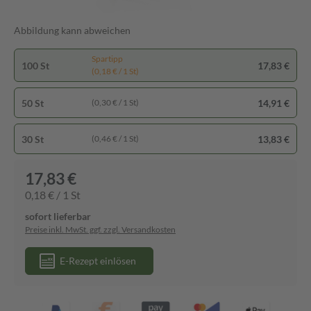
Abbildung kann abweichen
Spartipp
100 St
17,83 €
(0,18 € / 1 St)
50 St
14,91 €
(0,30 € / 1 St)
30 St
13,83 €
(0,46 € / 1 St)
17,83 €
0,18 € / 1 St
sofort lieferbar
Preise inkl. MwSt. ggf. zzgl. Versandkosten
E-Rezept einlösen