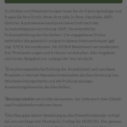
Zu Risiken und Nebenwirkungen lesen Sie die Packungsbeilage und
fragen Sie Ihre Ärztin, Ihren Arzt oder in Ihrer Apotheke. AVP:
Üblicher Apothekenverkaufspreis berechnet nach der
Arzneimittelpreisverordnung. UVP: Unverbindliche
Preisempfehlung des Herstellers. Die angegebenen Preise
beinhalten die gesetzlich vorgeschriebene Mehrwertsteuer, ggf.
zzgl. 3,95 € Versandkosten. Ab 29,00 € Bestell­wert versand­kosten­
frei. Preisänderungen und Irrtümer vorbehalten. Alle Angebote
und Gratis-Beigaben nur solange der Vorrat reicht.
1
Eine pharmazeutische Prüfung der Arzneimittel und sonstigen
Produkte in deinem Warenkorb beinhaltet die Durchführung von
Wechselwirkungschecks und die Prüfung etwaiger
Anwendungshinweise des Herstellers.
2
Biozidprodukte
vorsichtig verwenden. Vor Gebrauch stets Etikett
und Produktinformationen lesen.
3
Die Übergabe deiner Bestellung an den Paketdienstleister erfolgt
bei uns werktags von Montag bis Freitag bis 18:00 Uhr. Der genaue