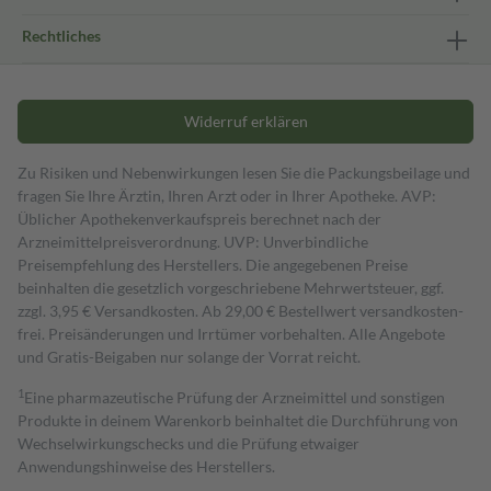
Rechtliches
Widerruf erklären
Zu Risiken und Nebenwirkungen lesen Sie die Packungsbeilage und
fragen Sie Ihre Ärztin, Ihren Arzt oder in Ihrer Apotheke. AVP:
Üblicher Apothekenverkaufspreis berechnet nach der
Arzneimittelpreisverordnung. UVP: Unverbindliche
Preisempfehlung des Herstellers. Die angegebenen Preise
beinhalten die gesetzlich vorgeschriebene Mehrwertsteuer, ggf.
zzgl. 3,95 € Versandkosten. Ab 29,00 € Bestell­wert versand­kosten­
frei. Preisänderungen und Irrtümer vorbehalten. Alle Angebote
und Gratis-Beigaben nur solange der Vorrat reicht.
1
Eine pharmazeutische Prüfung der Arzneimittel und sonstigen
Produkte in deinem Warenkorb beinhaltet die Durchführung von
Wechselwirkungschecks und die Prüfung etwaiger
Anwendungshinweise des Herstellers.