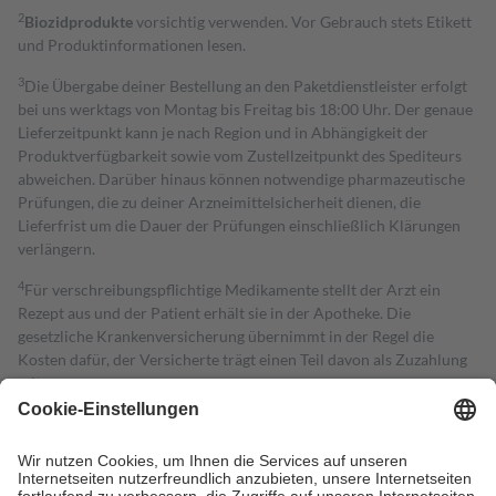
2
Biozidprodukte
vorsichtig verwenden. Vor Gebrauch stets Etikett
und Produktinformationen lesen.
3
Die Übergabe deiner Bestellung an den Paketdienstleister erfolgt
bei uns werktags von Montag bis Freitag bis 18:00 Uhr. Der genaue
Lieferzeitpunkt kann je nach Region und in Abhängigkeit der
Produktverfügbarkeit sowie vom Zustellzeitpunkt des Spediteurs
abweichen. Darüber hinaus können notwendige pharmazeutische
Prüfungen, die zu deiner Arzneimittelsicherheit dienen, die
Lieferfrist um die Dauer der Prüfungen einschließlich Klärungen
verlängern.
4
Für verschreibungspflichtige Medikamente stellt der Arzt ein
Rezept aus und der Patient erhält sie in der Apotheke. Die
gesetzliche Krankenversicherung übernimmt in der Regel die
Kosten dafür, der Versicherte trägt einen Teil davon als Zuzahlung
mit.
Grundsätzlich leisten Mitglieder Zuzahlungen in Höhe von zehn
Prozent des Abgabepreises,
mindestens
jedoch
fünf Euro
und
höchstens zehn Euro.
Es sind jedoch nie mehr als die tatsächlichen
Kosten der Leistung zu entrichten.