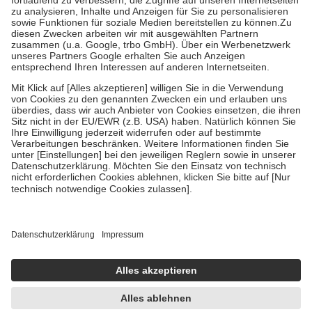
Diese Regeln gelten grundsätzlich auch für Online-Apotheken.
Bei Heilmitteln und häuslicher Krankenpflege beträgt die
Zuzahlung zehn Prozent der Kosten sowie zehn Euro je
Verordnung.
Um das Engagement der Versicherten für ihre eigene Gesundheit zu
stärken und die besondere Stellung der Familie zu unterstützen,
fallen
keine Zuzahlungen
an bei:
• Kindern und Jugendlichen bis zum vollendeten 18. Lebensjahr
mit Ausnahme der Fahrkosten
• Untersuchungen zur Vorsorge und Früherkennung, die von der
GKV getragen werden
• empfohlenen Schutzimpfungen
• Harn- und Blutteststreifen
Wir nutzen Trusted Shops als unabhängigen Dienstleister für die
Einholung von Bewertungen. Trusted Shops hat Maßnahmen
getroffen, um sicherzustellen, dass es sich um echte Bewertungen
handelt. Mehr Informationen findest du hier:
https://help.etrusted.com/hc/de/articles/4419944605341
Einige Bilder und Inhalte wurden unter Zuhilfenahme künstlicher
Intelligenz erstellt.