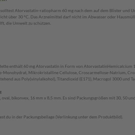
u solltest Atorvastatin-ratiopharm 60 mg nach dem auf dem Blister und
 nicht über 30 °C. Das Arzneimittel darf nicht im Abwasser oder Hausmül
ft, die Umwelt zu schützen.
blette enthält 60 mg Atorvastatin in Form von AtorvastatinHemicalcium 
e-Monohydrat, Mikrokristalline Cellulose, Croscarmellose-Natrium, Cros
tehend aus Poly(vinylalkohol), Titandioxid (E171), Macrogol 3000 und 
g
 oval, bikonvex, 16 mm x 8,5 mm. Es sind Packungsgrößen mit 30, 50 und 
t du in der Packungsbeilage (Verlinkung unter dem Produktbild).