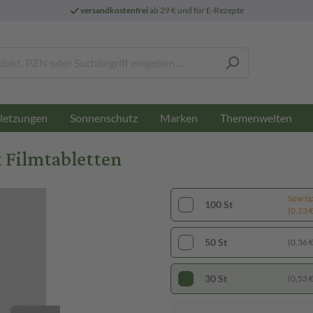
versandkostenfrei
ab 29 € und für E-Rezepte
letzungen
Sonnenschutz
Marken
Themenwelten
 Filmtabletten
Sparti
100 St
(0,23 € 
50 St
(0,36 € 
30 St
(0,53 € 