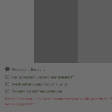
Abbildung kann abweichen
Persönliche Beratung
Heute bestellt und morgen geliefert³
Wechselwirkungscheck inklusive
Versandkostenfreie Lieferung
Bei der Einlösung eines Kassenrezeptes werden nur die gesetzlichen 
Rechnung gestellt.⁴