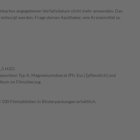
 Umkarton angegebenen Verfallsdatum nicht mehr anwenden. Das
l entsorgt werden. Frage deinen Apotheker, wie Arzneimittel zu
1,5 H2O.
povidon Typ A, Magnesiumstearat (Ph. Eur.) [pflanzlich] und
Talkum im Filmüberzug
100 Filmtabletten in Blisterpackungen erhältlich.