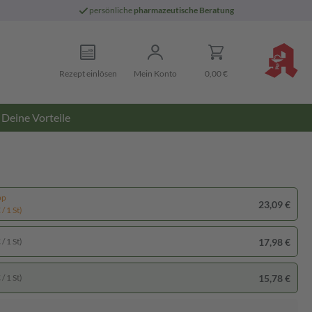
persönliche
pharmazeutische Beratung
Rezept einlösen
Mein Konto
0,00 €
Deine Vorteile
pp
23,09 €
/ 1 St)
17,98 €
/ 1 St)
15,78 €
/ 1 St)