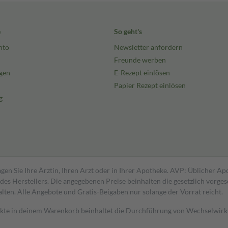
e
So geht's
nto
Newsletter anfordern
Freunde werben
gen
E-Rezept einlösen
Papier Rezept einlösen
g
gen Sie Ihre Ärztin, Ihren Arzt oder in Ihrer Apotheke. AVP: Üblicher A
s Herstellers. Die angegebenen Preise beinhalten die gesetzlich vorgesc
alten. Alle Angebote und Gratis-Beigaben nur solange der Vorrat reicht.
dukte in deinem Warenkorb beinhaltet die Durchführung von Wechselwir