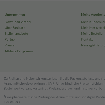
Unternehmen
Meine Apothek
Download-Archiv
Mein Kundenko
Über Sanicare
Mein Merkzettel
Stellenangebote
Meine Bestellun
Partner
Kontakt
Presse
Neuregistrierun
Affiliate Programm
Zu Risiken und Nebenwirkungen lesen Sie die Packungsbeilage und fra
Arzneimittelpreisverordnung. UVP: Unverbindliche Preisempfehlung de
Bestell­wert versand­kosten­frei. Preisänderungen und Irrtümer vorbeh
1
Eine pharmazeutische Prüfung der Arzneimittel und sonstigen Pro
Herstellers.