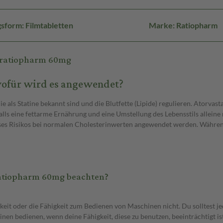
sform: Filmtabletten
Marke: Ratiopharm
n-ratiopharm 60mg
wofür wird es angewendet?
e als Statine bekannt sind und die Blutfette (Lipide) regulieren. Atorva
falls eine fettarme Ernährung und eine Umstellung des Lebensstils allein
eses Risikos bei normalen Cholesterinwerten angewendet werden. Währen
ratiopharm 60mg beachten?
keit oder die Fähigkeit zum Bedienen von Maschinen nicht. Du solltest j
en bedienen, wenn deine Fähigkeit, diese zu benutzen, beeinträchtigt ist