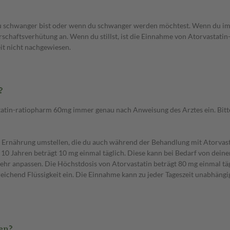
 schwanger bist oder wenn du schwanger werden möchtest. Wenn du im ge
rschaftsverhütung an. Wenn du stillst, ist die Einnahme von Atorvastati
it nicht nachgewiesen.
?
in-ratiopharm 60mg immer genau nach Anweisung des Arztes ein. Bitte 
 Ernährung umstellen, die du auch während der Behandlung mit Atorvasta
 Jahren beträgt 10 mg einmal täglich. Diese kann bei Bedarf von deinem A
hr anpassen. Die Höchstdosis von Atorvastatin beträgt 80 mg einmal tä
eichend Flüssigkeit ein. Die Einnahme kann zu jeder Tageszeit unabhängi
en?