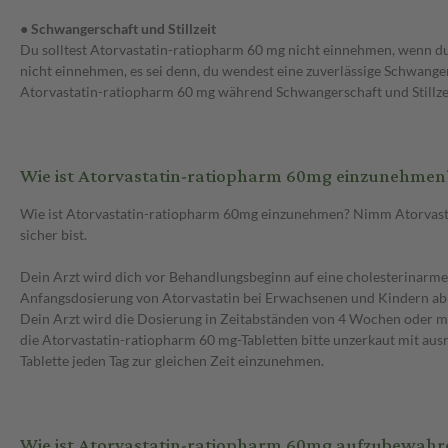
● Schwangerschaft und Stillzeit
Du solltest Atorvastatin-ratiopharm 60 mg nicht einnehmen, wenn du
nicht einnehmen, es sei denn, du wendest eine zuverlässige Schwange
Atorvastatin-ratiopharm 60 mg während Schwangerschaft und Stillze
Wie ist Atorvastatin-ratiopharm 60mg einzunehmen
Wie ist Atorvastatin-ratiopharm 60mg einzunehmen? Nimm Atorvastat
sicher bist.
Dein Arzt wird dich vor Behandlungsbeginn auf eine cholesterinarme
Anfangsdosierung von Atorvastatin bei Erwachsenen und Kindern ab 10
Dein Arzt wird die Dosierung in Zeitabständen von 4 Wochen oder me
die Atorvastatin-ratiopharm 60 mg-Tabletten bitte unzerkaut mit ausr
Tablette jeden Tag zur gleichen Zeit einzunehmen.
Wie ist Atorvastatin-ratiopharm 60mg aufzubewahr