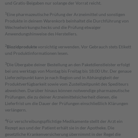
und Gratis-Beigaben nur solange der Vorrat reicht.
1
Eine pharmazeutische Prüfung der Arzneimittel und sonstigen
Produkte in deinem Warenkorb beinhaltet die Durchführung von
Wechselwirkungschecks und die Prüfung etwaiger
Anwendungshinweise des Herstellers.
2
Biozidprodukte
vorsichtig verwenden. Vor Gebrauch stets Etikett
und Produktinformationen lesen.
3
Die Übergabe deiner Bestellung an den Paketdienstleister erfolgt
bei uns werktags von Montag bis Freitag bis 18:00 Uhr. Der genaue
Lieferzeitpunkt kann je nach Region und in Abhängigkeit der
Produktverfügbarkeit sowie vom Zustellzeitpunkt des Spediteurs
abweichen. Darüber hinaus können notwendige pharmazeutische
Prüfungen, die zu deiner Arzneimittelsicherheit dienen, die
Lieferfrist um die Dauer der Prüfungen einschließlich Klärungen
verlängern.
4
Für verschreibungspflichtige Medikamente stellt der Arzt ein
Rezept aus und der Patient erhält sie in der Apotheke. Die
gesetzliche Krankenversicherung übernimmt in der Regel die