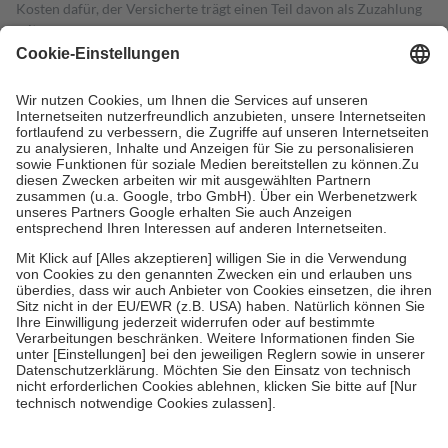
Kosten dafür, der Versicherte trägt einen Teil davon als Zuzahlung
mit.
Grundsätzlich leisten Mitglieder Zuzahlungen in Höhe von zehn
Prozent des Abgabepreises,
mindestens
jedoch
fünf Euro
und
höchstens zehn Euro.
Es sind jedoch nie mehr als die tatsächlichen
Kosten der Leistung zu entrichten.
Diese Regeln gelten grundsätzlich auch für Online-Apotheken.
Bei Heilmitteln und häuslicher Krankenpflege beträgt die
Zuzahlung zehn Prozent der Kosten sowie zehn Euro je
Verordnung.
Um das Engagement der Versicherten für ihre eigene Gesundheit zu
stärken und die besondere Stellung der Familie zu unterstützen,
fallen
keine Zuzahlungen
an bei:
• Kindern und Jugendlichen bis zum vollendeten 18. Lebensjahr
mit Ausnahme der Fahrkosten
• Untersuchungen zur Vorsorge und Früherkennung, die von der
GKV getragen werden
• empfohlenen Schutzimpfungen
• Harn- und Blutteststreifen
Wir nutzen Trusted Shops als unabhängigen Dienstleister für die
Einholung von Bewertungen. Trusted Shops hat Maßnahmen