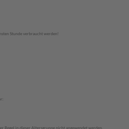
hsten Stunde verbraucht werden!
r:
der Regel in dieser Altersgruppe nicht angewendet werden.