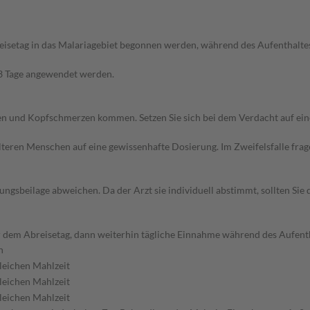
eisetag in das Malariagebiet begonnen werden, während des Aufenthaltes
s 3 Tage angewendet werden.
hen und Kopfschmerzen kommen. Setzen Sie sich bei dem Verdacht auf ei
d älteren Menschen auf eine gewissenhafte Dosierung. Im Zweifelsfalle f
gsbeilage abweichen. Da der Arzt sie individuell abstimmt, sollten Si
 dem Abreisetag, dann weiterhin tägliche Einnahme während des Aufenth
n
gleichen Mahlzeit
gleichen Mahlzeit
gleichen Mahlzeit