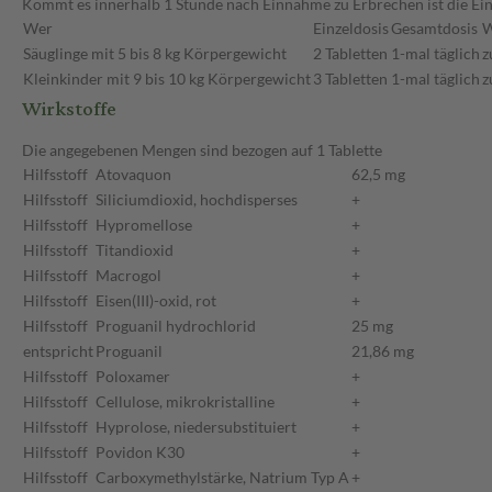
Kommt es innerhalb 1 Stunde nach Einnahme zu Erbrechen ist die Ein
Wer
Einzeldosis
Gesamtdosis
W
Säuglinge mit 5 bis 8 kg Körpergewicht
2 Tabletten
1-mal täglich
z
Kleinkinder mit 9 bis 10 kg Körpergewicht
3 Tabletten
1-mal täglich
z
Wirkstoffe
Die angegebenen Mengen sind bezogen auf 1 Tablette
Hilfsstoff
Atovaquon
62,5 mg
Hilfsstoff
Siliciumdioxid, hochdisperses
+
Hilfsstoff
Hypromellose
+
Hilfsstoff
Titandioxid
+
Hilfsstoff
Macrogol
+
Hilfsstoff
Eisen(III)-oxid, rot
+
Hilfsstoff
Proguanil hydrochlorid
25 mg
entspricht
Proguanil
21,86 mg
Hilfsstoff
Poloxamer
+
Hilfsstoff
Cellulose, mikrokristalline
+
Hilfsstoff
Hyprolose, niedersubstituiert
+
Hilfsstoff
Povidon K30
+
Hilfsstoff
Carboxymethylstärke, Natrium Typ A
+