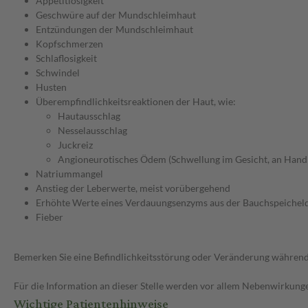
Appetitlosigkeit
Geschwüre auf der Mundschleimhaut
Entzündungen der Mundschleimhaut
Kopfschmerzen
Schlaflosigkeit
Schwindel
Husten
Überempfindlichkeitsreaktionen der Haut, wie:
Hautausschlag
Nesselausschlag
Juckreiz
Angioneurotisches Ödem (Schwellung im Gesicht, an Hand
Natriummangel
Anstieg der Leberwerte, meist vorübergehend
Erhöhte Werte eines Verdauungsenzyms aus der Bauchspeichel
Fieber
Bemerken Sie eine Befindlichkeitsstörung oder Veränderung während 
Für die Information an dieser Stelle werden vor allem Nebenwirkunge
Wichtige Patientenhinweise