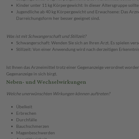
Kinder unter 11 kg Körpergewicht: In dieser Altersgruppe sollt
Jugendliche ab 40 kg Körpergewicht und Erwachsene: Das Arzneim
Darreichungsform her besser geeignet sind.
Was ist mit Schwangerschaft und Stillzeit?
Schwangerschaft: Wenden Sie sich an Ihren Arzt. Es spielen ve
Stillzeit: Von einer Anwendung wird nach derzeitigen Erkenntniss
Ist Ihnen das Arzneimittel trotz einer Gegenanzeige verordnet worden
Gegenanzeige in sich birgt.
Neben- und Wechselwirkungen
Welche unerwünschten Wirkungen können auftreten?
Übelkeit
Erbrechen
Durchfälle
Bauchschmerzen
Magenbeschwerden