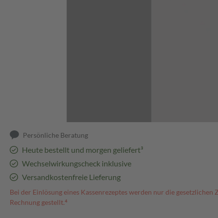
Abbildung kann abweichen
Persönliche Beratung
Heute bestellt und morgen geliefert³
Wechselwirkungscheck inklusive
Versandkostenfreie Lieferung
Bei der Einlösung eines Kassenrezeptes werden nur die gesetzlichen 
Rechnung gestellt.⁴