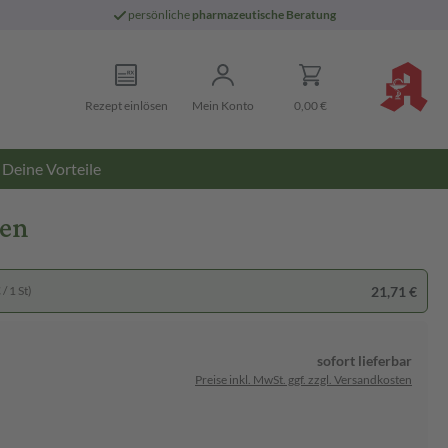
persönliche
pharmazeutische Beratung
Rezept einlösen
Mein Konto
0,00 €
Deine Vorteile
ten
21,71 €
/ 1 St)
sofort lieferbar
Preise inkl. MwSt. ggf. zzgl. Versandkosten