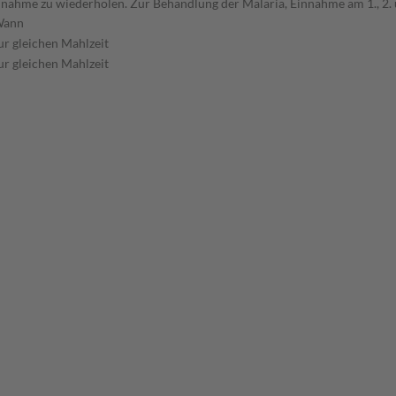
nahme zu wiederholen. Zur Behandlung der Malaria, Einnahme am 1., 2. u
ann
ur gleichen Mahlzeit
ur gleichen Mahlzeit