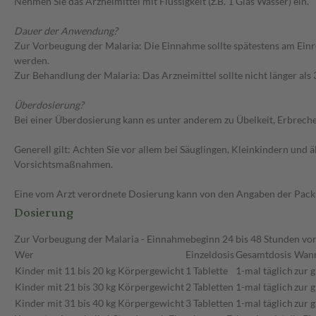
Nehmen Sie das Arzneimittel mit Flüssigkeit (z.B. 1 Glas Wasser) ein.
Dauer der Anwendung?
Zur Vorbeugung der Malaria: Die Einnahme sollte spätestens am Einr
werden.
Zur Behandlung der Malaria: Das Arzneimittel sollte nicht länger al
Überdosierung?
Bei einer Überdosierung kann es unter anderem zu Übelkeit, Erbrec
Generell gilt: Achten Sie vor allem bei Säuglingen, Kleinkindern un
Vorsichtsmaßnahmen.
Eine vom Arzt verordnete Dosierung kann von den Angaben der Packun
Dosierung
Zur Vorbeugung der Malaria - Einnahmebeginn 24 bis 48 Stunden vor
Wer
Einzeldosis
Gesamtdosis
Wan
Kinder mit 11 bis 20 kg Körpergewicht
1 Tablette
1-mal täglich
zur 
Kinder mit 21 bis 30 kg Körpergewicht
2 Tabletten
1-mal täglich
zur 
Kinder mit 31 bis 40 kg Körpergewicht
3 Tabletten
1-mal täglich
zur 