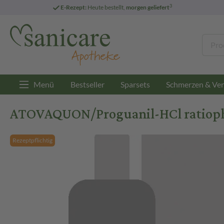
3
E-Rezept:
Heute bestellt,
morgen geliefert
Menü
Bestseller
Sparsets
Schmerzen & Ver
ATOVAQUON/Proguanil-HCl ratiopha
Rezeptpflichtig