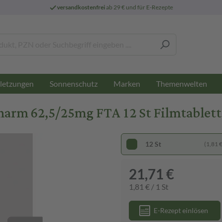
versandkostenfrei
ab 29 € und für E-Rezepte
letzungen
Sonnenschutz
Marken
Themenwelten
rm 62,5/25mg FTA 12 St Filmtablet
12 St
(1,81 € 
21,71 €
1,81 € / 1 St
E-Rezept einlösen