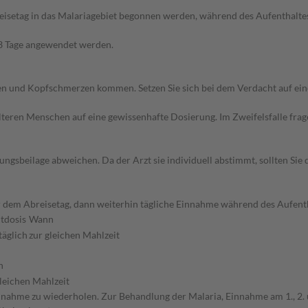
eisetag in das Malariagebiet begonnen werden, während des Aufenthaltes
s 3 Tage angewendet werden.
hen und Kopfschmerzen kommen. Setzen Sie sich bei dem Verdacht auf ei
d älteren Menschen auf eine gewissenhafte Dosierung. Im Zweifelsfalle f
gsbeilage abweichen. Da der Arzt sie individuell abstimmt, sollten Si
 dem Abreisetag, dann weiterhin tägliche Einnahme während des Aufenth
tdosis
Wann
täglich
zur gleichen Mahlzeit
n
gleichen Mahlzeit
nahme zu wiederholen. Zur Behandlung der Malaria, Einnahme am 1., 2. 