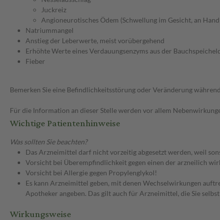
Juckreiz
Angioneurotisches Ödem (Schwellung im Gesicht, an Hand
Natriummangel
Anstieg der Leberwerte, meist vorübergehend
Erhöhte Werte eines Verdauungsenzyms aus der Bauchspeichel
Fieber
Bemerken Sie eine Befindlichkeitsstörung oder Veränderung während 
Für die Information an dieser Stelle werden vor allem Nebenwirkunge
Wichtige Patientenhinweise
Was sollten Sie beachten?
Das Arzneimittel darf nicht vorzeitig abgesetzt werden, weil so
Vorsicht bei Überempfindlichkeit gegen einen der arzneilich wi
Vorsicht bei Allergie gegen Propylenglykol!
Es kann Arzneimittel geben, mit denen Wechselwirkungen auftret
Apotheker angeben. Das gilt auch für Arzneimittel, die Sie selb
Wirkungsweise