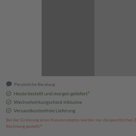
Abbildung kann abweichen
Persönliche Beratung
Heute bestellt und morgen geliefert³
Wechselwirkungscheck inklusive
Versandkostenfreie Lieferung
Bei der Einlösung eines Kassenrezeptes werden nur die gesetzlichen 
Rechnung gestellt.⁴