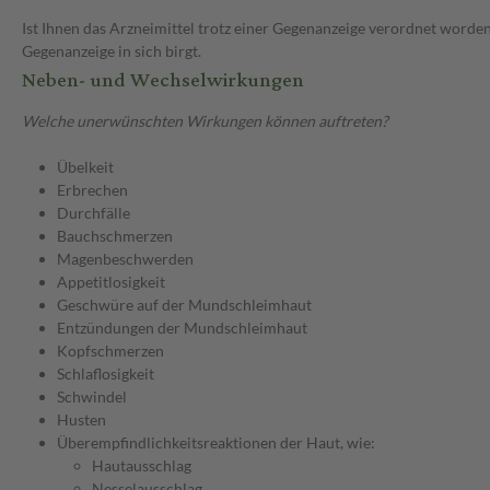
Ist Ihnen das Arzneimittel trotz einer Gegenanzeige verordnet worden
Gegenanzeige in sich birgt.
Neben- und Wechselwirkungen
Welche unerwünschten Wirkungen können auftreten?
Übelkeit
Erbrechen
Durchfälle
Bauchschmerzen
Magenbeschwerden
Appetitlosigkeit
Geschwüre auf der Mundschleimhaut
Entzündungen der Mundschleimhaut
Kopfschmerzen
Schlaflosigkeit
Schwindel
Husten
Überempfindlichkeitsreaktionen der Haut, wie:
Hautausschlag
Nesselausschlag