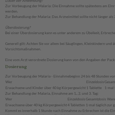
Dauer der Anwendung?
Zur Vorbeugung der Malaria: Die Einnahme sollte spätestens am Einr
werden.
Zur Behandlung der Malaria: Das Arzneimittel sollte nicht länger al
Überdosierung?
Bei einer Überdosierung kann es unter anderem zu Übelkeit, Erbrec
Generell gilt: Achten Sie vor allem bei Säuglingen, Kleinkindern un
Vorsichtsmaßnahmen.
Eine vom Arzt verordnete Dosierung kann von den Angaben der Packun
Dosierung
Zur Vorbeugung der Malaria - Einnahmebeginn 24 bis 48 Stunden vor
Wer
Einzeldosis
Gesam
Erwachsene und Kinder über 40 kg Körpergewicht
1 Tablette
1-mal 
Zur Behandlung der Malaria, Einnahme am 1., 2. und 3. Tag:
Wer
Einzeldosis
Gesamtdosis
Wan
Erwachsene über 40 kg Körpergewicht
4 Tabletten
1-mal täglich
zur 
Kommt es innerhalb 1 Stunde nach Einnahme zu Erbrechen ist die Ein