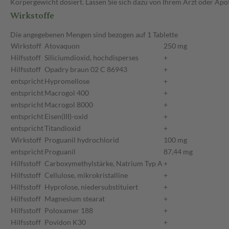
Körpergewicht dosiert. Lassen Sie sich dazu von Ihrem Arzt oder Apo
Wirkstoffe
Die angegebenen Mengen sind bezogen auf 1 Tablette
Wirkstoff
Atovaquon
250 mg
Hilfsstoff
Siliciumdioxid, hochdisperses
+
Hilfsstoff
Opadry braun 02 C 86943
+
entspricht
Hypromellose
+
entspricht
Macrogol 400
+
entspricht
Macrogol 8000
+
entspricht
Eisen(III)-oxid
+
entspricht
Titandioxid
+
Wirkstoff
Proguanil hydrochlorid
100 mg
entspricht
Proguanil
87,44 mg
Hilfsstoff
Carboxymethylstärke, Natrium Typ A
+
Hilfsstoff
Cellulose, mikrokristalline
+
Hilfsstoff
Hyprolose, niedersubstituiert
+
Hilfsstoff
Magnesium stearat
+
Hilfsstoff
Poloxamer 188
+
Hilfsstoff
Povidon K30
+