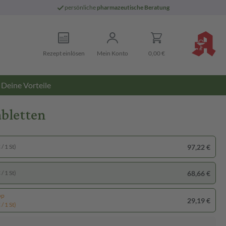
persönliche
pharmazeutische Beratung
Rezept einlösen
Mein Konto
0,00 €
Deine Vorteile
bletten
97,22 €
/ 1 St)
68,66 €
/ 1 St)
pp
29,19 €
/ 1 St)