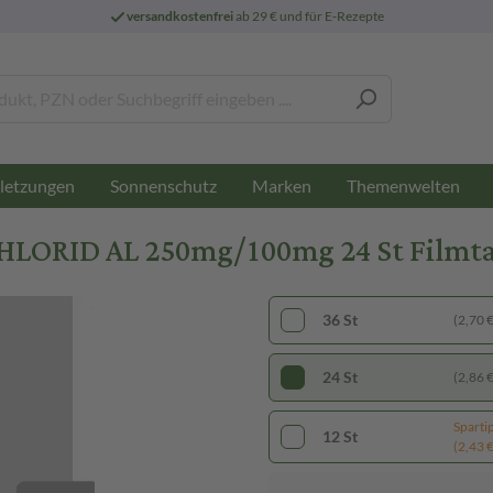
versandkostenfrei
ab 29 € und für E-Rezepte
letzungen
Sonnenschutz
Marken
Themenwelten
ID AL 250mg/100mg 24 St Filmta
36 St
(2,70 € 
24 St
(2,86 € 
Sparti
12 St
(2,43 € 