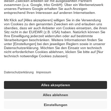
Diese Regeln gelten grundsätzlich auch für Online-Apotheken.
Bei Heilmitteln und häuslicher Krankenpflege beträgt die
Zuzahlung zehn Prozent der Kosten sowie zehn Euro je
Verordnung.
Um das Engagement der Versicherten für ihre eigene Gesundheit zu
stärken und die besondere Stellung der Familie zu unterstützen,
fallen
keine Zuzahlungen
an bei:
• Kindern und Jugendlichen bis zum vollendeten 18. Lebensjahr
mit Ausnahme der Fahrkosten
• Untersuchungen zur Vorsorge und Früherkennung, die von der
GKV getragen werden
• empfohlenen Schutzimpfungen
• Harn- und Blutteststreifen
Wir nutzen Trusted Shops als unabhängigen Dienstleister für die
Einholung von Bewertungen. Trusted Shops hat Maßnahmen
getroffen, um sicherzustellen, dass es sich um echte Bewertungen
handelt. Mehr Informationen findest du hier:
https://help.etrusted.com/hc/de/articles/4419944605341