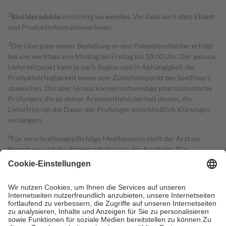
2
Biozidprodukte
vorsichtig verwenden. Vor Gebrauch stets Etikett
und Produktinformationen lesen.
3
Die Übergabe deiner Bestellung an den Paketdienstleister erfolgt
bei uns werktags von Montag bis Freitag bis 18:00 Uhr. Der genaue
Lieferzeitpunkt kann je nach Region und in Abhängigkeit der
Produktverfügbarkeit sowie vom Zustellzeitpunkt des Spediteurs
abweichen. Darüber hinaus können notwendige pharmazeutische
Prüfungen, die zu deiner Arzneimittelsicherheit dienen, die
Lieferfrist um die Dauer der Prüfungen einschließlich Klärungen
verlängern.
4
Für verschreibungspflichtige Medikamente stellt der Arzt ein
Rezept aus und der Patient erhält sie in der Apotheke. Die
gesetzliche Krankenversicherung übernimmt in der Regel die
Kosten dafür, der Versicherte trägt einen Teil davon als Zuzahlung
mit.
Grundsätzlich leisten Mitglieder Zuzahlungen in Höhe von zehn
Prozent des Abgabepreises,
mindestens
jedoch
fünf Euro
und
höchstens zehn Euro.
Es sind jedoch nie mehr als die tatsächlichen
Kosten der Leistung zu entrichten.