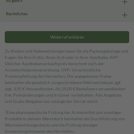
So geht's
Rechtliches
Widerruf erklären
Zu Risiken und Nebenwirkungen lesen Sie die Packungsbeilage und
fragen Sie Ihre Ärztin, Ihren Arzt oder in Ihrer Apotheke. AVP:
Üblicher Apothekenverkaufspreis berechnet nach der
Arzneimittelpreisverordnung. UVP: Unverbindliche
Preisempfehlung des Herstellers. Die angegebenen Preise
beinhalten die gesetzlich vorgeschriebene Mehrwertsteuer, ggf.
zzgl. 3,95 € Versandkosten. Ab 29,00 € Bestell­wert versand­kosten­
frei. Preisänderungen und Irrtümer vorbehalten. Alle Angebote
und Gratis-Beigaben nur solange der Vorrat reicht.
1
Eine pharmazeutische Prüfung der Arzneimittel und sonstigen
Produkte in deinem Warenkorb beinhaltet die Durchführung von
Wechselwirkungschecks und die Prüfung etwaiger
Anwendungshinweise des Herstellers.