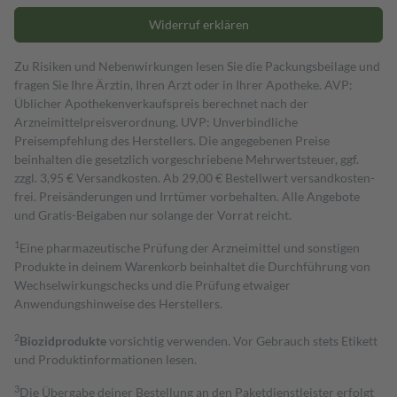
Widerruf erklären
Zu Risiken und Nebenwirkungen lesen Sie die Packungsbeilage und
fragen Sie Ihre Ärztin, Ihren Arzt oder in Ihrer Apotheke. AVP:
Üblicher Apothekenverkaufspreis berechnet nach der
Arzneimittelpreisverordnung. UVP: Unverbindliche
Preisempfehlung des Herstellers. Die angegebenen Preise
beinhalten die gesetzlich vorgeschriebene Mehrwertsteuer, ggf.
zzgl. 3,95 € Versandkosten. Ab 29,00 € Bestell­wert versand­kosten­
frei. Preisänderungen und Irrtümer vorbehalten. Alle Angebote
und Gratis-Beigaben nur solange der Vorrat reicht.
1
Eine pharmazeutische Prüfung der Arzneimittel und sonstigen
Produkte in deinem Warenkorb beinhaltet die Durchführung von
Wechselwirkungschecks und die Prüfung etwaiger
Anwendungshinweise des Herstellers.
2
Biozidprodukte
vorsichtig verwenden. Vor Gebrauch stets Etikett
und Produktinformationen lesen.
3
Die Übergabe deiner Bestellung an den Paketdienstleister erfolgt