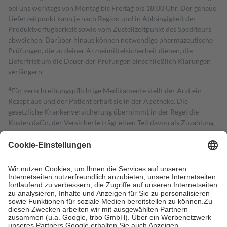
bei uns werktags von Montag bis Freitag bis 18:00 Uhr. Der genaue
Lieferzeitpunkt kann je nach Region und in Abhängigkeit der
Produktverfügbarkeit sowie vom Zustellzeitpunkt des Spediteurs
abweichen. Darüber hinaus können notwendige pharmazeutische
Prüfungen, die zu deiner Arzneimittelsicherheit dienen, die
Lieferfrist um die Dauer der Prüfungen einschließlich Klärungen
verlängern.
4
Für verschreibungspflichtige Medikamente stellt der Arzt ein
Rezept aus und der Patient erhält sie in der Apotheke. Die
gesetzliche Krankenversicherung übernimmt in der Regel die
Kosten dafür, der Versicherte trägt einen Teil davon als Zuzahlung
mit.
Grundsätzlich leisten Mitglieder Zuzahlungen in Höhe von zehn
Prozent des Abgabepreises,
mindestens
jedoch
fünf Euro
und
höchstens zehn Euro.
Es sind jedoch nie mehr als die tatsächlichen
Kosten der Leistung zu entrichten.
Diese Regeln gelten grundsätzlich auch für Online-Apotheken.
Bei Heilmitteln und häuslicher Krankenpflege beträgt die
Zuzahlung zehn Prozent der Kosten sowie zehn Euro je
Verordnung.