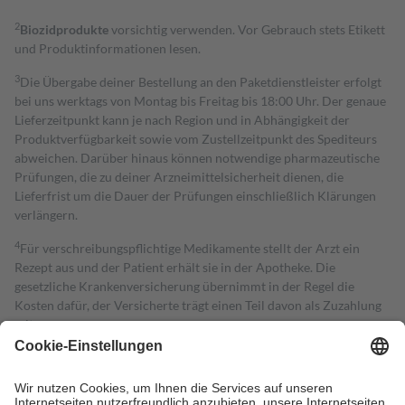
2
Biozidprodukte
vorsichtig verwenden. Vor Gebrauch stets Etikett
und Produktinformationen lesen.
3
Die Übergabe deiner Bestellung an den Paketdienstleister erfolgt
bei uns werktags von Montag bis Freitag bis 18:00 Uhr. Der genaue
Lieferzeitpunkt kann je nach Region und in Abhängigkeit der
Produktverfügbarkeit sowie vom Zustellzeitpunkt des Spediteurs
abweichen. Darüber hinaus können notwendige pharmazeutische
Prüfungen, die zu deiner Arzneimittelsicherheit dienen, die
Lieferfrist um die Dauer der Prüfungen einschließlich Klärungen
verlängern.
4
Für verschreibungspflichtige Medikamente stellt der Arzt ein
Rezept aus und der Patient erhält sie in der Apotheke. Die
gesetzliche Krankenversicherung übernimmt in der Regel die
Kosten dafür, der Versicherte trägt einen Teil davon als Zuzahlung
mit.
Grundsätzlich leisten Mitglieder Zuzahlungen in Höhe von zehn
Prozent des Abgabepreises,
mindestens
jedoch
fünf Euro
und
höchstens zehn Euro.
Es sind jedoch nie mehr als die tatsächlichen
Kosten der Leistung zu entrichten.