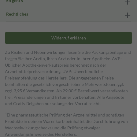
So geht's
Rechtliches
Widerruf erklären
Zu Risiken und Nebenwirkungen lesen Sie die Packungsbeilage und
fragen Sie Ihre Ärztin, Ihren Arzt oder in Ihrer Apotheke. AVP:
Üblicher Apothekenverkaufspreis berechnet nach der
Arzneimittelpreisverordnung. UVP: Unverbindliche
Preisempfehlung des Herstellers. Die angegebenen Preise
beinhalten die gesetzlich vorgeschriebene Mehrwertsteuer, ggf.
zzgl. 3,95 € Versandkosten. Ab 29,00 € Bestell­wert versand­kosten­
frei. Preisänderungen und Irrtümer vorbehalten. Alle Angebote
und Gratis-Beigaben nur solange der Vorrat reicht.
1
Eine pharmazeutische Prüfung der Arzneimittel und sonstigen
Produkte in deinem Warenkorb beinhaltet die Durchführung von
Wechselwirkungschecks und die Prüfung etwaiger
Anwendungshinweise des Herstellers.