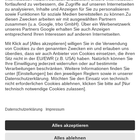
Diese Regeln gelten grundsätzlich auch für Online-Apotheken.
Bei Heilmitteln und häuslicher Krankenpflege beträgt die
Zuzahlung zehn Prozent der Kosten sowie zehn Euro je
Verordnung.
Um das Engagement der Versicherten für ihre eigene Gesundheit zu
stärken und die besondere Stellung der Familie zu unterstützen,
fallen
keine Zuzahlungen
an bei:
• Kindern und Jugendlichen bis zum vollendeten 18. Lebensjahr
mit Ausnahme der Fahrkosten
• Untersuchungen zur Vorsorge und Früherkennung, die von der
GKV getragen werden
• empfohlenen Schutzimpfungen
• Harn- und Blutteststreifen
Wir nutzen Trusted Shops als unabhängigen Dienstleister für die
Einholung von Bewertungen. Trusted Shops hat Maßnahmen
getroffen, um sicherzustellen, dass es sich um echte Bewertungen
handelt. Mehr Informationen findest du hier:
https://help.etrusted.com/hc/de/articles/4419944605341
Einige Bilder und Inhalte wurden unter Zuhilfenahme künstlicher
Intelligenz erstellt.