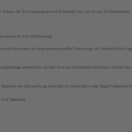
Dauer der Erkrankung und wird deshalb nur von Ihrem Arzt bestimmt. Pri
it einem Arzt in Verbindung.
d älteren Menschen auf eine gewissenhafte Dosierung. Im Zweifelsfalle f
gsbeilage abweichen. Da der Arzt sie individuell abstimmt, sollten Si
 Stadium der Behandlung, wird das Arzneimittel in der Regel folgenderm
 und Tageszeit