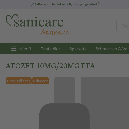
3
E-Rezept:
Heute bestellt,
morgen geliefert
Menü
Bestseller
Sparsets
Schmerzen & Ver
ATOZET 10MG/20MG FTA
Rezeptpflichtig
Reimport