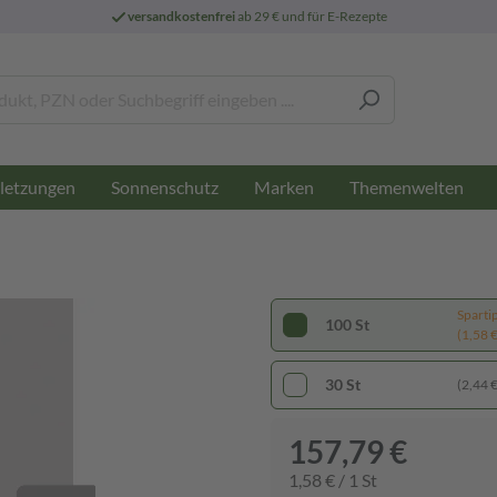
versandkostenfrei
ab 29 € und für E-Rezepte
letzungen
Sonnenschutz
Marken
Themenwelten
Sparti
100 St
(1,58 € 
30 St
(2,44 € 
157,79 €
1,58 € / 1 St