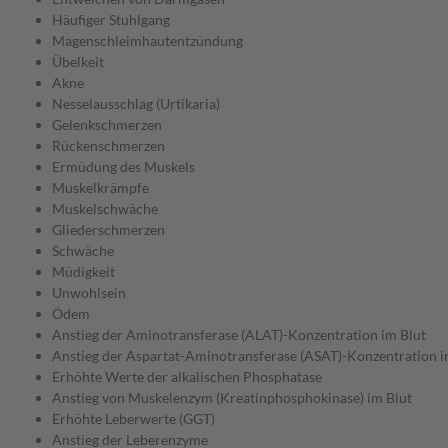
Häufiger Stuhlgang
Magenschleimhautentzündung
Übelkeit
Akne
Nesselausschlag (Urtikaria)
Gelenkschmerzen
Rückenschmerzen
Ermüdung des Muskels
Muskelkrämpfe
Muskelschwäche
Gliederschmerzen
Schwäche
Müdigkeit
Unwohlsein
Ödem
Anstieg der Aminotransferase (ALAT)-Konzentration im Blut
Anstieg der Aspartat-Aminotransferase (ASAT)-Konzentration i
Erhöhte Werte der alkalischen Phosphatase
Anstieg von Muskelenzym (Kreatinphosphokinase) im Blut
Erhöhte Leberwerte (GGT)
Anstieg der Leberenzyme