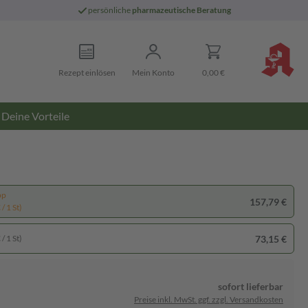
persönliche
pharmazeutische Beratung
Rezept einlösen
Mein Konto
0,00 €
Deine Vorteile
pp
157,79 €
/ 1 St)
73,15 €
/ 1 St)
sofort lieferbar
Preise inkl. MwSt. ggf. zzgl. Versandkosten