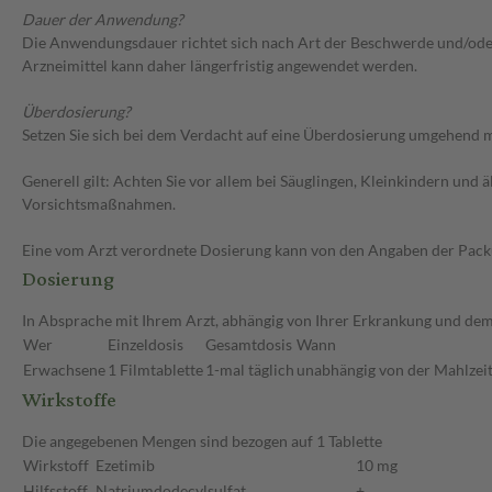
Dauer der Anwendung?
Die Anwendungsdauer richtet sich nach Art der Beschwerde und/oder 
Arzneimittel kann daher längerfristig angewendet werden.
Überdosierung?
Setzen Sie sich bei dem Verdacht auf eine Überdosierung umgehend m
Generell gilt: Achten Sie vor allem bei Säuglingen, Kleinkindern un
Vorsichtsmaßnahmen.
Eine vom Arzt verordnete Dosierung kann von den Angaben der Packun
Dosierung
In Absprache mit Ihrem Arzt, abhängig von Ihrer Erkrankung und dem
Wer
Einzeldosis
Gesamtdosis
Wann
Erwachsene
1 Filmtablette
1-mal täglich
unabhängig von der Mahlzeit
Wirkstoffe
Die angegebenen Mengen sind bezogen auf 1 Tablette
Wirkstoff
Ezetimib
10 mg
Hilfsstoff
Natriumdodecylsulfat
+