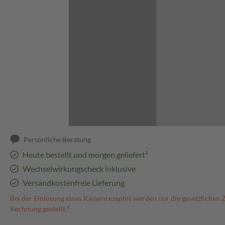
Abbildung kann abweichen
Persönliche Beratung
Heute bestellt und morgen geliefert³
Wechselwirkungscheck inklusive
Versandkostenfreie Lieferung
Bei der Einlösung eines Kassenrezeptes werden nur die gesetzlichen 
Rechnung gestellt.⁴