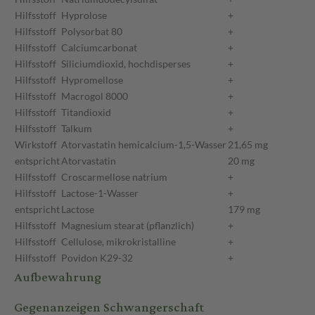
Hilfsstoff
Hyprolose
+
Hilfsstoff
Polysorbat 80
+
Hilfsstoff
Calciumcarbonat
+
Hilfsstoff
Siliciumdioxid, hochdisperses
+
Hilfsstoff
Hypromellose
+
Hilfsstoff
Macrogol 8000
+
Hilfsstoff
Titandioxid
+
Hilfsstoff
Talkum
+
Wirkstoff
Atorvastatin hemicalcium-1,5-Wasser
21,65 mg
entspricht
Atorvastatin
20 mg
Hilfsstoff
Croscarmellose natrium
+
Hilfsstoff
Lactose-1-Wasser
+
entspricht
Lactose
179 mg
Hilfsstoff
Magnesium stearat (pflanzlich)
+
Hilfsstoff
Cellulose, mikrokristalline
+
Hilfsstoff
Povidon K29-32
+
Aufbewahrung
Gegenanzeigen Schwangerschaft