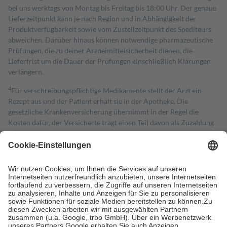
bei uns werktags von Montag bis Freitag bis 18:00 Uhr. Der genaue
Lieferzeitpunkt kann je nach Region und in Abhängigkeit der
Produktverfügbarkeit sowie vom Zustellzeitpunkt des Spediteurs
abweichen. Darüber hinaus können notwendige pharmazeutische
Prüfungen, die zu deiner Arzneimittelsicherheit dienen, die
Lieferfrist um die Dauer der Prüfungen einschließlich Klärungen
verlängern.
4
Für verschreibungspflichtige Medikamente stellt der Arzt ein
Rezept aus und der Patient erhält sie in der Apotheke. Die
gesetzliche Krankenversicherung übernimmt in der Regel die
Kosten dafür, der Versicherte trägt einen Teil davon als Zuzahlung
mit.
Grundsätzlich leisten Mitglieder Zuzahlungen in Höhe von zehn
Prozent des Abgabepreises,
mindestens
jedoch
fünf Euro
und
höchstens zehn Euro.
Es sind jedoch nie mehr als die tatsächlichen
Kosten der Leistung zu entrichten.
Diese Regeln gelten grundsätzlich auch für Online-Apotheken.
Bei Heilmitteln und häuslicher Krankenpflege beträgt die
Zuzahlung zehn Prozent der Kosten sowie zehn Euro je
Verordnung.