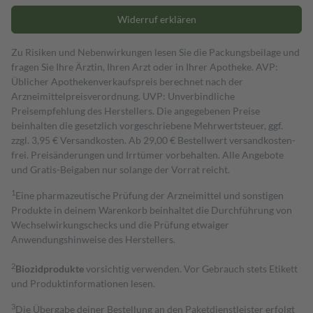
Widerruf erklären
Zu Risiken und Nebenwirkungen lesen Sie die Packungsbeilage und
fragen Sie Ihre Ärztin, Ihren Arzt oder in Ihrer Apotheke. AVP:
Üblicher Apothekenverkaufspreis berechnet nach der
Arzneimittelpreisverordnung. UVP: Unverbindliche
Preisempfehlung des Herstellers. Die angegebenen Preise
beinhalten die gesetzlich vorgeschriebene Mehrwertsteuer, ggf.
zzgl. 3,95 € Versandkosten. Ab 29,00 € Bestell­wert versand­kosten­
frei. Preisänderungen und Irrtümer vorbehalten. Alle Angebote
und Gratis-Beigaben nur solange der Vorrat reicht.
1
Eine pharmazeutische Prüfung der Arzneimittel und sonstigen
Produkte in deinem Warenkorb beinhaltet die Durchführung von
Wechselwirkungschecks und die Prüfung etwaiger
Anwendungshinweise des Herstellers.
2
Biozidprodukte
vorsichtig verwenden. Vor Gebrauch stets Etikett
und Produktinformationen lesen.
3
Die Übergabe deiner Bestellung an den Paketdienstleister erfolgt