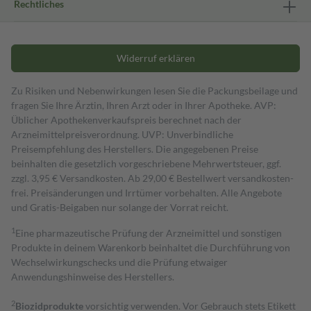
Rechtliches
Widerruf erklären
Zu Risiken und Nebenwirkungen lesen Sie die Packungsbeilage und
fragen Sie Ihre Ärztin, Ihren Arzt oder in Ihrer Apotheke. AVP:
Üblicher Apothekenverkaufspreis berechnet nach der
Arzneimittelpreisverordnung. UVP: Unverbindliche
Preisempfehlung des Herstellers. Die angegebenen Preise
beinhalten die gesetzlich vorgeschriebene Mehrwertsteuer, ggf.
zzgl. 3,95 € Versandkosten. Ab 29,00 € Bestell­wert versand­kosten­
frei. Preisänderungen und Irrtümer vorbehalten. Alle Angebote
und Gratis-Beigaben nur solange der Vorrat reicht.
1
Eine pharmazeutische Prüfung der Arzneimittel und sonstigen
Produkte in deinem Warenkorb beinhaltet die Durchführung von
Wechselwirkungschecks und die Prüfung etwaiger
Anwendungshinweise des Herstellers.
2
Biozidprodukte
vorsichtig verwenden. Vor Gebrauch stets Etikett