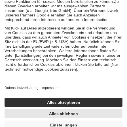
Zuzahlung zehn Prozent der Kosten sowie zehn Euro je
Verordnung.
Um das Engagement der Versicherten für ihre eigene Gesundheit zu
stärken und die besondere Stellung der Familie zu unterstützen,
fallen
keine Zuzahlungen
an bei:
• Kindern und Jugendlichen bis zum vollendeten 18. Lebensjahr
mit Ausnahme der Fahrkosten
• Untersuchungen zur Vorsorge und Früherkennung, die von der
GKV getragen werden
• empfohlenen Schutzimpfungen
• Harn- und Blutteststreifen
Wir nutzen Trusted Shops als unabhängigen Dienstleister für die
Einholung von Bewertungen. Trusted Shops hat Maßnahmen
getroffen, um sicherzustellen, dass es sich um echte Bewertungen
handelt. Mehr Informationen findest du hier:
https://help.etrusted.com/hc/de/articles/4419944605341
Einige Bilder und Inhalte wurden unter Zuhilfenahme künstlicher
Intelligenz erstellt.