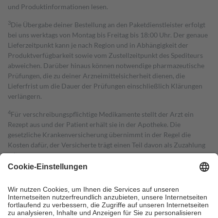
und Produktinformationen lesen.
3
Die Übergabe deiner Bestellung an den Paketdienstleister erfolgt
bei uns werktags von Montag bis Freitag bis 18:00 Uhr. Der genaue
Lieferzeitpunkt kann je nach Region und in Abhängigkeit der
Produktverfügbarkeit sowie vom Zustellzeitpunkt des Spediteurs
abweichen. Darüber hinaus können notwendige pharmazeutische
Prüfungen, die zu deiner Arzneimittelsicherheit dienen, die
Lieferfrist um die Dauer der Prüfungen einschließlich Klärungen
verlängern.
4
Für verschreibungspflichtige Medikamente stellt der Arzt ein
Rezept aus und der Patient erhält sie in der Apotheke. Die
gesetzliche Krankenversicherung übernimmt in der Regel die
Kosten dafür, der Versicherte trägt einen Teil davon als Zuzahlung
mit.
Grundsätzlich leisten Mitglieder Zuzahlungen in Höhe von zehn
Prozent des Abgabepreises,
mindestens
jedoch
fünf Euro
und
höchstens zehn Euro.
Es sind jedoch nie mehr als die tatsächlichen
Kosten der Leistung zu entrichten.
Diese Regeln gelten grundsätzlich auch für Online-Apotheken.
Bei Heilmitteln und häuslicher Krankenpflege beträgt die