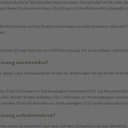
ropininduzierte Tachykardien kommen kann. Atropin darf nicht unter de
und beim Kind kommen kann. Da Atropin in die Muttermilch übergeht, so
 Sehleistung und das Reaktionsvermögen so weit verändern, dass die Fä
en.
 mmol (23 mg) Natrium pro Milliliter Lösung, d.h. es ist nahezu „natriumf
onslösung anzuwenden?
 genau nach Anweisung des Arztes an. Bitte fragen Sie bei Ihrem Arzt ode
3 bis 5 Minuten vor Narkosebeginn intravenös 0,01 mg Atropinsulfat p
rden. Kinder Kinder erhalten 3 bis 5 Minuten vor Narkosebeginn intrave
werden 30 bis 60 Minuten vor Narkosebeginn 0,02 mg Atropinsulfat pro k
nslösung aufzubewahren?
dürfen dieses Arzneimittel nach dem auf dem Umkarton und dem Behältni