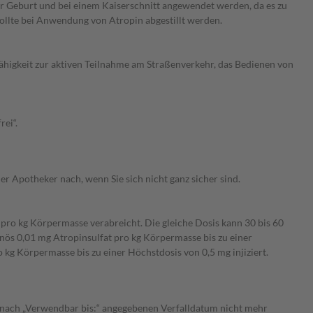
r Geburt und bei einem Kaiserschnitt angewendet werden, da es zu
llte bei Anwendung von Atropin abgestillt werden.
higkeit zur aktiven Teilnahme am Straßenverkehr, das Bedienen von
rei“.
r Apotheker nach, wenn Sie sich nicht ganz sicher sind.
ro kg Körpermasse verabreicht. Die gleiche Dosis kann 30 bis 60
nös 0,01 mg Atropinsulfat pro kg Körpermasse bis zu einer
g Körpermasse bis zu einer Höchstdosis von 0,5 mg injiziert.
s nach „Verwendbar bis:“ angegebenen Verfalldatum nicht mehr