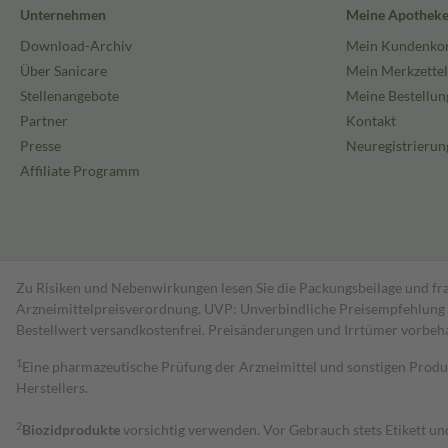
Unternehmen
Meine Apothek
Download-Archiv
Mein Kundenko
Über Sanicare
Mein Merkzettel
Stellenangebote
Meine Bestellun
Partner
Kontakt
Presse
Neuregistrierun
Affiliate Programm
Zu Risiken und Nebenwirkungen lesen Sie die Packungsbeilage und fra
Arzneimittelpreisverordnung. UVP: Unverbindliche Preisempfehlung de
Bestell­wert versand­kosten­frei. Preisänderungen und Irrtümer vorbeh
1
Eine pharmazeutische Prüfung der Arzneimittel und sonstigen Pro
Herstellers.
2
Biozidprodukte
vorsichtig verwenden. Vor Gebrauch stets Etikett u