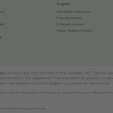
e
So geht's
nto
Newsletter anfordern
Freunde werben
gen
E-Rezept einlösen
Papier Rezept einlösen
g
gen Sie Ihre Ärztin, Ihren Arzt oder in Ihrer Apotheke. AVP: Üblicher A
s Herstellers. Die angegebenen Preise beinhalten die gesetzlich vorgesc
alten. Alle Angebote und Gratis-Beigaben nur solange der Vorrat reicht.
dukte in deinem Warenkorb beinhaltet die Durchführung von Wechselwir
nd Produktinformationen lesen.