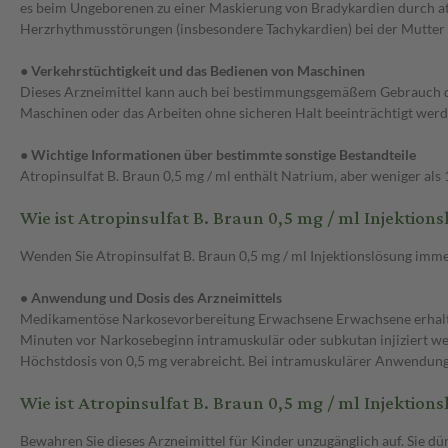
es beim Ungeborenen zu einer Maskierung von Bradykardien durch at
Herzrhythmusstörungen (insbesondere Tachykardien) bei der Mutter 
● Verkehrstüchtigkeit und das Bedienen von Maschinen
Dieses Arzneimittel kann auch bei bestimmungsgemäßem Gebrauch die
Maschinen oder das Arbeiten ohne sicheren Halt beeinträchtigt werd
● Wichtige Informationen über bestimmte sonstige Bestandteile
Atropinsulfat B. Braun 0,5 mg / ml enthält Natrium, aber weniger als 1
Wie ist Atropinsulfat B. Braun 0,5 mg / ml Injekti
Wenden Sie Atropinsulfat B. Braun 0,5 mg / ml Injektionslösung immer
• Anwendung und Dosis des Arzneimittels
Medikamentöse Narkosevorbereitung Erwachsene Erwachsene erhalten 
Minuten vor Narkosebeginn intramuskulär oder subkutan injiziert we
Höchstdosis von 0,5 mg verabreicht. Bei intramuskulärer Anwendung 
Wie ist Atropinsulfat B. Braun 0,5 mg / ml Injektio
Bewahren Sie dieses Arzneimittel für Kinder unzugänglich auf. Sie 