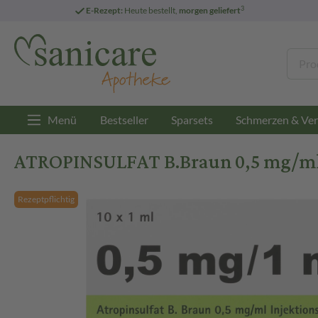
3
E-Rezept:
Heute bestellt,
morgen geliefert
Menü
Bestseller
Sparsets
Schmerzen & Ver
ATROPINSULFAT B.Braun 0,5 mg/ml
Rezeptpflichtig