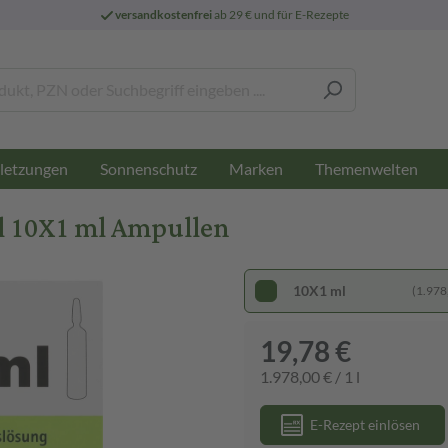
versandkostenfrei
ab 29 € und für E-Rezepte
letzungen
Sonnenschutz
Marken
Themenwelten
 10X1 ml Ampullen
10X1 ml
(1.978,
19,78 €
1.978,00 € / 1 l
E-Rezept einlösen