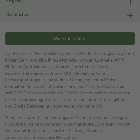
So geht's
Rechtliches
Widerruf erklären
Zu Risiken und Nebenwirkungen lesen Sie die Packungsbeilage und
fragen Sie Ihre Ärztin, Ihren Arzt oder in Ihrer Apotheke. AVP:
Üblicher Apothekenverkaufspreis berechnet nach der
Arzneimittelpreisverordnung. UVP: Unverbindliche
Preisempfehlung des Herstellers. Die angegebenen Preise
beinhalten die gesetzlich vorgeschriebene Mehrwertsteuer, ggf.
zzgl. 3,95 € Versandkosten. Ab 29,00 € Bestell­wert versand­kosten­
frei. Preisänderungen und Irrtümer vorbehalten. Alle Angebote
und Gratis-Beigaben nur solange der Vorrat reicht.
1
Eine pharmazeutische Prüfung der Arzneimittel und sonstigen
Produkte in deinem Warenkorb beinhaltet die Durchführung von
Wechselwirkungschecks und die Prüfung etwaiger
Anwendungshinweise des Herstellers.