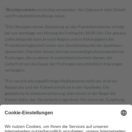
2
Biozidprodukte
vorsichtig verwenden. Vor Gebrauch stets Etikett
und Produktinformationen lesen.
3
Die Übergabe deiner Bestellung an den Paketdienstleister erfolgt
bei uns werktags von Montag bis Freitag bis 18:00 Uhr. Der genaue
Lieferzeitpunkt kann je nach Region und in Abhängigkeit der
Produktverfügbarkeit sowie vom Zustellzeitpunkt des Spediteurs
abweichen. Darüber hinaus können notwendige pharmazeutische
Prüfungen, die zu deiner Arzneimittelsicherheit dienen, die
Lieferfrist um die Dauer der Prüfungen einschließlich Klärungen
verlängern.
4
Für verschreibungspflichtige Medikamente stellt der Arzt ein
Rezept aus und der Patient erhält sie in der Apotheke. Die
gesetzliche Krankenversicherung übernimmt in der Regel die
Kosten dafür, der Versicherte trägt einen Teil davon als Zuzahlung
mit.
Grundsätzlich leisten Mitglieder Zuzahlungen in Höhe von zehn
Prozent des Abgabepreises,
mindestens
jedoch
fünf Euro
und
höchstens zehn Euro.
Es sind jedoch nie mehr als die tatsächlichen
Kosten der Leistung zu entrichten.