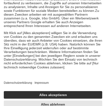
Diese Regeln gelten grundsätzlich auch für Online-Apotheken.
Bei Heilmitteln und häuslicher Krankenpflege beträgt die
Zuzahlung zehn Prozent der Kosten sowie zehn Euro je
Verordnung.
Um das Engagement der Versicherten für ihre eigene Gesundheit zu
stärken und die besondere Stellung der Familie zu unterstützen,
fallen
keine Zuzahlungen
an bei:
• Kindern und Jugendlichen bis zum vollendeten 18. Lebensjahr
mit Ausnahme der Fahrkosten
• Untersuchungen zur Vorsorge und Früherkennung, die von der
GKV getragen werden
• empfohlenen Schutzimpfungen
• Harn- und Blutteststreifen
Wir nutzen Trusted Shops als unabhängigen Dienstleister für die
Einholung von Bewertungen. Trusted Shops hat Maßnahmen
getroffen, um sicherzustellen, dass es sich um echte Bewertungen
handelt. Mehr Informationen findest du hier:
https://help.etrusted.com/hc/de/articles/4419944605341
Einige Bilder und Inhalte wurden unter Zuhilfenahme künstlicher
Intelligenz erstellt.