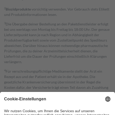
2
Biozidprodukte
vorsichtig verwenden. Vor Gebrauch stets Etikett
und Produktinformationen lesen.
3
Die Übergabe deiner Bestellung an den Paketdienstleister erfolgt
bei uns werktags von Montag bis Freitag bis 18:00 Uhr. Der genaue
Lieferzeitpunkt kann je nach Region und in Abhängigkeit der
Produktverfügbarkeit sowie vom Zustellzeitpunkt des Spediteurs
abweichen. Darüber hinaus können notwendige pharmazeutische
Prüfungen, die zu deiner Arzneimittelsicherheit dienen, die
Lieferfrist um die Dauer der Prüfungen einschließlich Klärungen
verlängern.
4
Für verschreibungspflichtige Medikamente stellt der Arzt ein
Rezept aus und der Patient erhält sie in der Apotheke. Die
gesetzliche Krankenversicherung übernimmt in der Regel die
Kosten dafür, der Versicherte trägt einen Teil davon als Zuzahlung
mit.
Grundsätzlich leisten Mitglieder Zuzahlungen in Höhe von zehn
Prozent des Abgabepreises,
mindestens
jedoch
fünf Euro
und
höchstens zehn Euro.
Es sind jedoch nie mehr als die tatsächlichen
Kosten der Leistung zu entrichten.