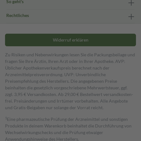
So geht's
Rechtliches
Widerruf erklären
Zu Risiken und Nebenwirkungen lesen Sie die Packungsbeilage und
fragen Sie Ihre Ärztin, Ihren Arzt oder in Ihrer Apotheke. AVP:
Üblicher Apothekenverkaufspreis berechnet nach der
Arzneimittelpreisverordnung. UVP: Unverbindliche
Preisempfehlung des Herstellers. Die angegebenen Preise
beinhalten die gesetzlich vorgeschriebene Mehrwertsteuer, ggf.
zzgl. 3,95 € Versandkosten. Ab 29,00 € Bestell­wert versand­kosten­
frei. Preisänderungen und Irrtümer vorbehalten. Alle Angebote
und Gratis-Beigaben nur solange der Vorrat reicht.
1
Eine pharmazeutische Prüfung der Arzneimittel und sonstigen
Produkte in deinem Warenkorb beinhaltet die Durchführung von
Wechselwirkungschecks und die Prüfung etwaiger
Anwendungshinweise des Herstellers.