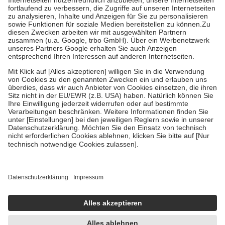
Diese Regeln gelten grundsätzlich auch für Online-Apotheken.
Bei Heilmitteln und häuslicher Krankenpflege beträgt die
Zuzahlung zehn Prozent der Kosten sowie zehn Euro je
Verordnung.
Um das Engagement der Versicherten für ihre eigene Gesundheit zu
stärken und die besondere Stellung der Familie zu unterstützen,
fallen
keine Zuzahlungen
an bei:
• Kindern und Jugendlichen bis zum vollendeten 18. Lebensjahr
mit Ausnahme der Fahrkosten
• Untersuchungen zur Vorsorge und Früherkennung, die von der
GKV getragen werden
• empfohlenen Schutzimpfungen
• Harn- und Blutteststreifen
Wir nutzen Trusted Shops als unabhängigen Dienstleister für die
Einholung von Bewertungen. Trusted Shops hat Maßnahmen
getroffen, um sicherzustellen, dass es sich um echte Bewertungen
handelt. Mehr Informationen findest du hier:
https://help.etrusted.com/hc/de/articles/4419944605341
Einige Bilder und Inhalte wurden unter Zuhilfenahme künstlicher