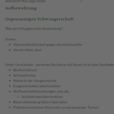
Hilfsstoff
Macrogol 6000
+
Aufbewahrung
Gegenanzeigen Schwangerschaft
Was spricht gegen eine Anwendung?
Immer:
Überempfindlichkeit gegen die Inhaltsstoffe
Verwirrtheit, akut
Unter Umständen - sprechen Sie hierzu mit Ihrem Arzt oder Apotheke
Bluthochdruck
Schizophrenie
Manie in der Vorgeschichte
Eingeschränkte Leberfunktion
Stoffwechselerkrankungen, wie z.B.:
Schilddrüsenüberfunktion
Bevorstehende größere Operation
Phäochromocytom (Adrenalin produzierender Tumor)