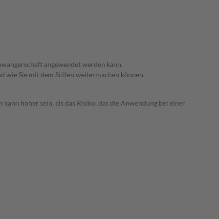
 Schwangerschaft angewendet werden kann.
nd wie Sie mit dem Stillen weitermachen können.
 kann höher sein, als das Risiko, das die Anwendung bei einer