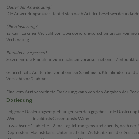
Dauer der Anwendung?
Die Anwendungsdauer richtet sich nach Art der Beschwerde und/ode
Überdosierung?
Es kann zu einer Vielzahl von Überdosierungserscheinungen kommen, 
Verbindung.
Einnahme vergessen?
Setzen Sie die Einnahme zum nächsten vorgeschriebenen Zeitpunkt gan
Generell gilt: Achten Sie vor allem bei Säuglingen, Kleinkindern un
Vorsichtsmaßnahmen.
Eine vom Arzt verordnete Dosierung kann von den Angaben der Packun
Dosierung
Folgende Dosierungsempfehlungen werden gegeben - die Dosierung fü
Wer
Einzeldosis
Gesamtdosis
Wann
Erwachsene
1 Tablette
2-mal täglich
morgens und abends, nach der 
Depression: Höchstdosis: Unter ärztlicher Aufsicht kann die Dosis a