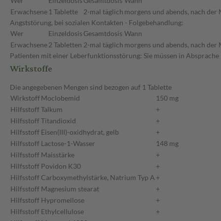
Wer
Einzeldosis
Gesamtdosis
Wann
Erwachsene
1 Tablette
2-mal täglich
morgens und abends, nach der 
Angststörung, bei sozialen Kontakten - Folgebehandlung:
Wer
Einzeldosis
Gesamtdosis
Wann
Erwachsene
2 Tabletten
2-mal täglich
morgens und abends, nach der 
Patienten mit einer Leberfunktionsstörung: Sie müssen in Absprache 
Wirkstoffe
Die angegebenen Mengen sind bezogen auf 1 Tablette
Wirkstoff
Moclobemid
150 mg
Hilfsstoff
Talkum
+
Hilfsstoff
Titandioxid
+
Hilfsstoff
Eisen(III)-oxidhydrat, gelb
+
Hilfsstoff
Lactose-1-Wasser
148 mg
Hilfsstoff
Maisstärke
+
Hilfsstoff
Povidon K30
+
Hilfsstoff
Carboxymethylstärke, Natrium Typ A
+
Hilfsstoff
Magnesium stearat
+
Hilfsstoff
Hypromellose
+
Hilfsstoff
Ethylcellulose
+