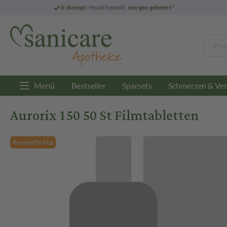
3
E-Rezept:
Heute bestellt,
morgen geliefert
Menü
Bestseller
Sparsets
Schmerzen & Ver
Aurorix 150 50 St Filmtabletten
Rezeptpflichtig