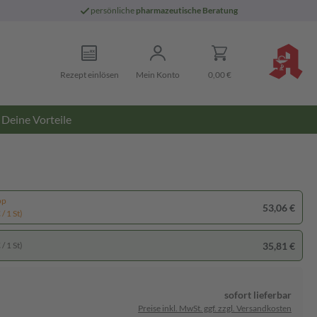
persönliche
pharmazeutische Beratung
Rezept einlösen
Mein Konto
0,00 €
Deine Vorteile
pp
53,06 €
/ 1 St)
35,81 €
/ 1 St)
sofort lieferbar
Preise inkl. MwSt. ggf. zzgl. Versandkosten