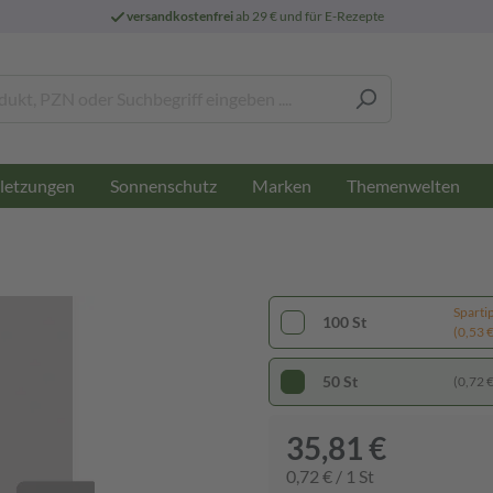
versandkostenfrei
ab 29 € und für E-Rezepte
letzungen
Sonnenschutz
Marken
Themenwelten
Sparti
100 St
(0,53 € 
50 St
(0,72 € 
35,81 €
0,72 € / 1 St