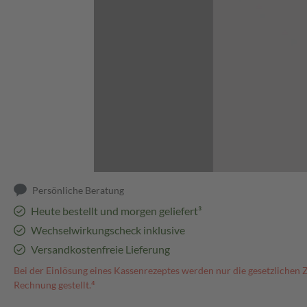
Abbildung kann abweichen
Persönliche Beratung
Heute bestellt und morgen geliefert³
Wechselwirkungscheck inklusive
Versandkostenfreie Lieferung
Bei der Einlösung eines Kassenrezeptes werden nur die gesetzlichen 
Rechnung gestellt.⁴