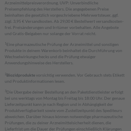
Arzneimittelpreisverordnung. UVP: Unverbindliche
Preisempfehlung des Herstellers. Die angegebenen Preise
beinhalten die gesetzlich vorgeschriebene Mehrwertsteuer, ggf.
zzgl. 3,95 € Versandkosten. Ab 29,00 € Bestell­wert versand­kosten­
frei. Preisänderungen und Irrtümer vorbehalten. Alle Angebote
und Gratis-Beigaben nur solange der Vorrat reicht.
1
Eine pharmazeutische Prüfung der Arzneimittel und sonstigen
Produkte in deinem Warenkorb beinhaltet die Durchführung von
Wechselwirkungschecks und die Prüfung etwaiger
Anwendungshinweise des Herstellers.
2
Biozidprodukte
vorsichtig verwenden. Vor Gebrauch stets Etikett
und Produktinformationen lesen.
3
Die Übergabe deiner Bestellung an den Paketdienstleister erfolgt
bei uns werktags von Montag bis Freitag bis 18:00 Uhr. Der genaue
Lieferzeitpunkt kann je nach Region und in Abhängigkeit der
Produktverfügbarkeit sowie vom Zustellzeitpunkt des Spediteurs
abweichen. Darüber hinaus können notwendige pharmazeutische
Prüfungen, die zu deiner Arzneimittelsicherheit dienen, die
Lieferfrist um die Dauer der Prüfungen einschließlich Klärungen