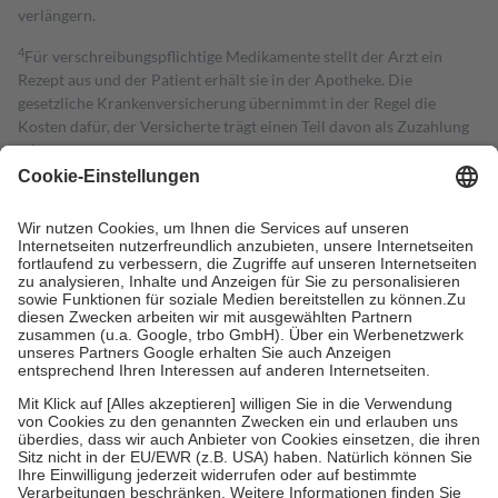
verlängern.
4
Für verschreibungspflichtige Medikamente stellt der Arzt ein
Rezept aus und der Patient erhält sie in der Apotheke. Die
gesetzliche Krankenversicherung übernimmt in der Regel die
Kosten dafür, der Versicherte trägt einen Teil davon als Zuzahlung
mit.
Grundsätzlich leisten Mitglieder Zuzahlungen in Höhe von zehn
Prozent des Abgabepreises,
mindestens
jedoch
fünf Euro
und
höchstens zehn Euro.
Es sind jedoch nie mehr als die tatsächlichen
Kosten der Leistung zu entrichten.
Diese Regeln gelten grundsätzlich auch für Online-Apotheken.
Bei Heilmitteln und häuslicher Krankenpflege beträgt die
Zuzahlung zehn Prozent der Kosten sowie zehn Euro je
Verordnung.
Um das Engagement der Versicherten für ihre eigene Gesundheit zu
stärken und die besondere Stellung der Familie zu unterstützen,
fallen
keine Zuzahlungen
an bei:
• Kindern und Jugendlichen bis zum vollendeten 18. Lebensjahr
mit Ausnahme der Fahrkosten
• Untersuchungen zur Vorsorge und Früherkennung, die von der