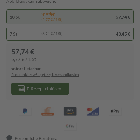
Abbildung kann abweichen
Spartipp
10 St
57,74 €
(5,77 € / 1 St)
7 St
43,45 €
(6,21 € / 1 St)
57,74 €
5,77 € / 1 St
sofort lieferbar
Preise inkl. MwSt. ggf. zzgl. Versandkosten
E-Rezept einlösen
Persönliche Beratung