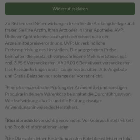
Widerruf erklären
Zu Risiken und Nebenwirkungen lesen Sie die Packungsbeilage und
fragen Sie Ihre Ärztin, Ihren Arzt oder in Ihrer Apotheke. AVP:
Üblicher Apothekenverkaufspreis berechnet nach der
Arzneimittelpreisverordnung. UVP: Unverbindliche
Preisempfehlung des Herstellers. Die angegebenen Preise
beinhalten die gesetzlich vorgeschriebene Mehrwertsteuer, ggf.
zzgl. 3,95 € Versandkosten. Ab 29,00 € Bestell­wert versand­kosten­
frei. Preisänderungen und Irrtümer vorbehalten. Alle Angebote
und Gratis-Beigaben nur solange der Vorrat reicht.
1
Eine pharmazeutische Prüfung der Arzneimittel und sonstigen
Produkte in deinem Warenkorb beinhaltet die Durchführung von
Wechselwirkungschecks und die Prüfung etwaiger
Anwendungshinweise des Herstellers.
2
Biozidprodukte
vorsichtig verwenden. Vor Gebrauch stets Etikett
und Produktinformationen lesen.
3
Die Übergabe deiner Bestellung an den Paketdienstleister erfolgt