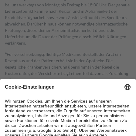
bei uns werktags von Montag bis Freitag bis 18:00 Uhr. Der genaue
Lieferzeitpunkt kann je nach Region und in Abhängigkeit der
Produktverfügbarkeit sowie vom Zustellzeitpunkt des Spediteurs
abweichen. Darüber hinaus können notwendige pharmazeutische
Prüfungen, die zu deiner Arzneimittelsicherheit dienen, die
Lieferfrist um die Dauer der Prüfungen einschließlich Klärungen
verlängern.
4
Für verschreibungspflichtige Medikamente stellt der Arzt ein
Rezept aus und der Patient erhält sie in der Apotheke. Die
gesetzliche Krankenversicherung übernimmt in der Regel die
Kosten dafür, der Versicherte trägt einen Teil davon als Zuzahlung
mit.
Grundsätzlich leisten Mitglieder Zuzahlungen in Höhe von zehn
Prozent des Abgabepreises,
mindestens
jedoch
fünf Euro
und
höchstens zehn Euro.
Es sind jedoch nie mehr als die tatsächlichen
Kosten der Leistung zu entrichten.
Diese Regeln gelten grundsätzlich auch für Online-Apotheken.
Bei Heilmitteln und häuslicher Krankenpflege beträgt die
Zuzahlung zehn Prozent der Kosten sowie zehn Euro je
Verordnung.