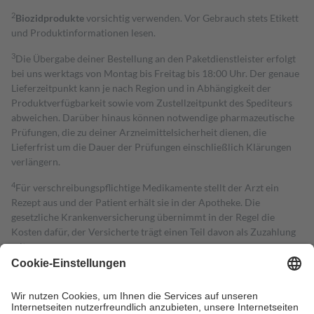
2
Biozidprodukte
vorsichtig verwenden. Vor Gebrauch stets Etikett
und Produktinformationen lesen.
3
Die Übergabe deiner Bestellung an den Paketdienstleister erfolgt
bei uns werktags von Montag bis Freitag bis 18:00 Uhr. Der genaue
Lieferzeitpunkt kann je nach Region und in Abhängigkeit der
Produktverfügbarkeit sowie vom Zustellzeitpunkt des Spediteurs
abweichen. Darüber hinaus können notwendige pharmazeutische
Prüfungen, die zu deiner Arzneimittelsicherheit dienen, die
Lieferfrist um die Dauer der Prüfungen einschließlich Klärungen
verlängern.
4
Für verschreibungspflichtige Medikamente stellt der Arzt ein
Rezept aus und der Patient erhält sie in der Apotheke. Die
gesetzliche Krankenversicherung übernimmt in der Regel die
Kosten dafür, der Versicherte trägt einen Teil davon als Zuzahlung
mit.
Grundsätzlich leisten Mitglieder Zuzahlungen in Höhe von zehn
Prozent des Abgabepreises,
mindestens
jedoch
fünf Euro
und
höchstens zehn Euro.
Es sind jedoch nie mehr als die tatsächlichen
Kosten der Leistung zu entrichten.