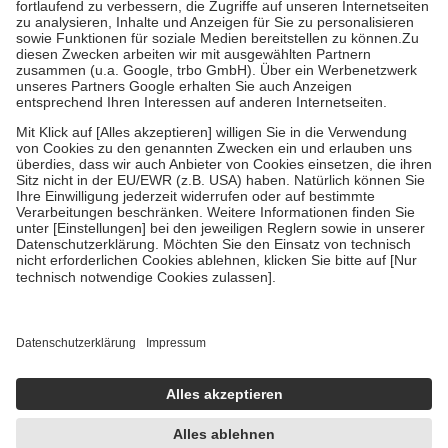
Diese Regeln gelten grundsätzlich auch für Online-Apotheken.
Bei Heilmitteln und häuslicher Krankenpflege beträgt die
Zuzahlung zehn Prozent der Kosten sowie zehn Euro je
Verordnung.
Um das Engagement der Versicherten für ihre eigene Gesundheit zu
stärken und die besondere Stellung der Familie zu unterstützen,
fallen
keine Zuzahlungen
an bei:
• Kindern und Jugendlichen bis zum vollendeten 18. Lebensjahr
mit Ausnahme der Fahrkosten
• Untersuchungen zur Vorsorge und Früherkennung, die von der
GKV getragen werden
• empfohlenen Schutzimpfungen
• Harn- und Blutteststreifen
Wir nutzen Trusted Shops als unabhängigen Dienstleister für die
Einholung von Bewertungen. Trusted Shops hat Maßnahmen
getroffen, um sicherzustellen, dass es sich um echte Bewertungen
handelt. Mehr Informationen findest du hier:
https://help.etrusted.com/hc/de/articles/4419944605341
Einige Bilder und Inhalte wurden unter Zuhilfenahme künstlicher
Intelligenz erstellt.