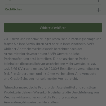
Rechtliches
Widerruf erklären
Zu Risiken und Nebenwirkungen lesen Sie die Packungsbeilage und
fragen Sie Ihre Ärztin, Ihren Arzt oder in Ihrer Apotheke. AVP:
Üblicher Apothekenverkaufspreis berechnet nach der
Arzneimittelpreisverordnung. UVP: Unverbindliche
Preisempfehlung des Herstellers. Die angegebenen Preise
beinhalten die gesetzlich vorgeschriebene Mehrwertsteuer, ggf.
zzgl. 3,95 € Versandkosten. Ab 29,00 € Bestell­wert versand­kosten­
frei. Preisänderungen und Irrtümer vorbehalten. Alle Angebote
und Gratis-Beigaben nur solange der Vorrat reicht.
1
Eine pharmazeutische Prüfung der Arzneimittel und sonstigen
Produkte in deinem Warenkorb beinhaltet die Durchführung von
Wechselwirkungschecks und die Prüfung etwaiger
Anwendungshinweise des Herstellers.