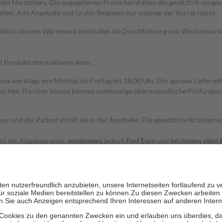
s Herstellers. Die angegebenen Preise beinhalten die gesetzlich vorgesc
alten. Alle Angebote und Gratis-Beigaben nur solange der Vorrat reicht.
dukte in deinem Warenkorb beinhaltet die Durchführung von Wechselwir
nd Produktinformationen lesen.
 uns werktags von Montag bis Freitag bis 18:00 Uhr. Der genaue Lieferze
ichen. Darüber hinaus können notwendige pharmazeutische Prüfungen, die
aus und der Patient erhält sie in der Apotheke. Die gesetzliche Krankenv
ent des Abgabepreises,
mindestens
jedoch
fünf Euro
und
höchstens zehn 
zehn Prozent der Kosten sowie zehn Euro je Verordnung.
rken und die besondere Stellung der Familie zu unterstützen, fallen
kein
 Ausnahme der Fahrkosten
 getragen werden