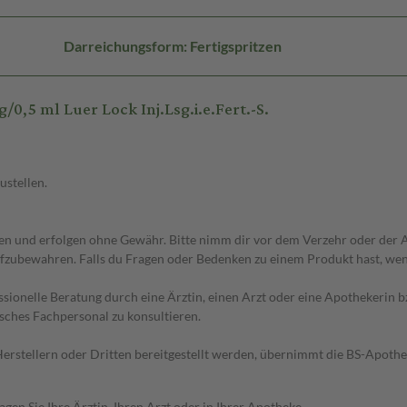
Darreichungsform: Fertigspritzen
,5 ml Luer Lock Inj.Lsg.i.e.Fert.-S.
ustellen.
 und erfolgen ohne Gewähr. Bitte nimm dir vor dem Verzehr oder der An
fzubewahren. Falls du Fragen oder Bedenken zu einem Produkt hast, wende
essionelle Beratung durch eine Ärztin, einen Arzt oder eine Apothekerin
sches Fachpersonal zu konsultieren.
n Herstellern oder Dritten bereitgestellt werden, übernimmt die BS-Apot
en Sie Ihre Ärztin, Ihren Arzt oder in Ihrer Apotheke.