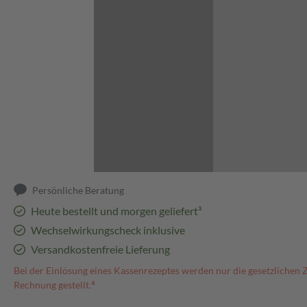
Abbildung kann abweichen
Persönliche Beratung
Heute bestellt und morgen geliefert³
Wechselwirkungscheck inklusive
Versandkostenfreie Lieferung
Bei der Einlösung eines Kassenrezeptes werden nur die gesetzlichen 
Rechnung gestellt.⁴