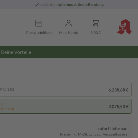
persönliche
pharmazeutische Beratung
Rezept einlösen
Mein Konto
0,00 €
Deine Vorteile
6.238,68 €
 € / 1 St)
pp
2.075,53 €
 € / 1 St)
sofort lieferbar
Preise inkl. MwSt. ggf. zzgl. Versandkosten