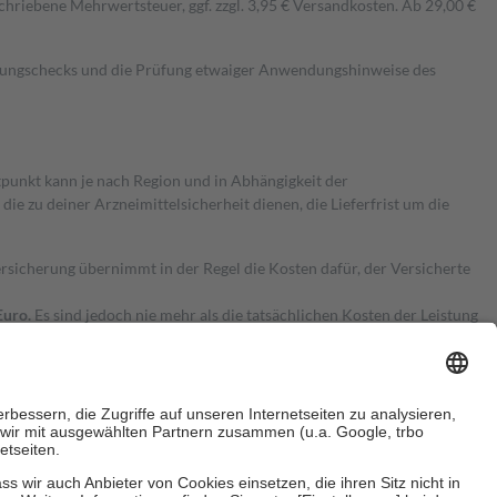
hriebene Mehrwertsteuer, ggf. zzgl. 3,95 € Versandkosten. Ab 29,00 €
kungschecks und die Prüfung etwaiger Anwendungshinweise des
itpunkt kann je nach Region und in Abhängigkeit der
 zu deiner Arzneimittelsicherheit dienen, die Lieferfrist um die
ersicherung übernimmt in der Regel die Kosten dafür, der Versicherte
Euro.
Es sind jedoch nie mehr als die tatsächlichen Kosten der Leistung
e Zuzahlungen
an bei: