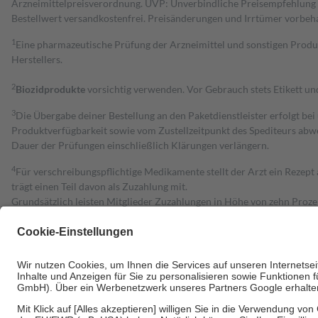
Arzneimittelpreisverordnung. UVP: Unverbindliche Preisempfehlung de
Bestell­wert versand­kosten­frei. Preisänderungen und Irrtümer vorbeh
1
Eine pharmazeutische Prüfung der Arzneimittel und sonstigen Pro
Herstellers.
2
Biozidprodukte
vorsichtig verwenden. Vor Gebrauch stets Etikett u
3
Die Übergabe deiner Bestellung an den Paketdienstleister erfolgt bei
Produktverfügbarkeit sowie vom Zustellzeitpunkt des Spediteurs abwe
Dauer der Prüfungen einschließlich Klärungen verlängern.
4
Für verschreibungspflichtige Medikamente stellt der Arzt ein Rezept 
trägt einen Teil davon als Zuzahlung mit.
Grundsätzlich leisten Mitglieder Zuzahlungen in Höhe von zehn Proz
zu entrichten.
Diese Regeln gelten grundsätzlich auch für Online-Apotheken.
Bei Heilmitteln und häuslicher Krankenpflege beträgt die Zuzahlung 
Um das Engagement der Versicherten für ihre eigene Gesundheit zu stä
• Kindern und Jugendlichen bis zum vollendeten 18. Lebensjahr mit
• Untersuchungen zur Vorsorge und Früherkennung, die von der GKV
• empfohlenen Schutzimpfungen