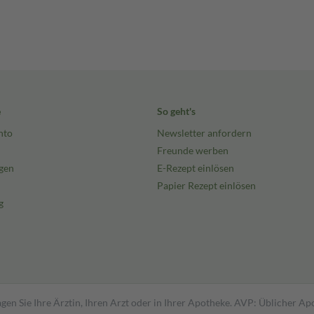
e
So geht's
nto
Newsletter anfordern
Freunde werben
gen
E-Rezept einlösen
Papier Rezept einlösen
g
gen Sie Ihre Ärztin, Ihren Arzt oder in Ihrer Apotheke. AVP: Üblicher A