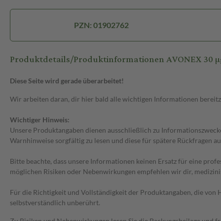
PZN: 01902762
Produktdetails/Produktinformationen AVONEX 30 µg/0
Diese Seite wird gerade überarbeitet!
Wir arbeiten daran, dir hier bald alle wichtigen Informationen bereitz
Wichtiger Hinweis:
Unsere Produktangaben dienen ausschließlich zu Informationszwecken
Warnhinweise sorgfältig zu lesen und diese für spätere Rückfragen au
Bitte beachte, dass unsere Informationen keinen Ersatz für eine prof
möglichen Risiken oder Nebenwirkungen empfehlen wir dir, medizini
Für die Richtigkeit und Vollständigkeit der Produktangaben, die vo
selbstverständlich unberührt.
Zu Risiken und Nebenwirkungen lesen Sie die Packungsbeilage und frag