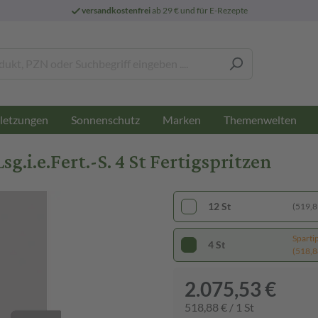
versandkostenfrei
ab 29 € und für E-Rezepte
letzungen
Sonnenschutz
Marken
Themenwelten
g.i.e.Fert.-S. 4 St Fertigspritzen
12 St
(519,89
Sparti
4 St
(518,88
2.075,53 €
518,88 € / 1 St