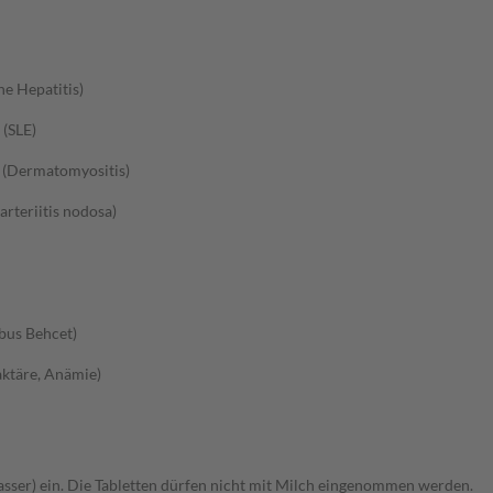
e Hepatitis)
(SLE)
 (Dermatomyositis)
teriitis nodosa)
bus Behcet)
ktäre, Anämie)
Wasser) ein. Die Tabletten dürfen nicht mit Milch eingenommen werden.