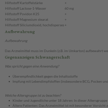
Hilfsstoff
Kartoffelstärke
+
Hilfsstoff
Lactose-1-Wasser
60 mg
Hilfsstoff
Povidon K25
+
Hilfsstoff
Magnesium stearat
+
Hilfsstoff
Siliciumdioxid, hochdisperses
+
Aufbewahrung
Aufbewahrung
Das Arzneimittel muss im Dunkeln (z.B. im Umkarton) aufbewahrt we
Gegenanzeigen Schwangerschaft
Was spricht gegen eine Anwendung?
Überempfindlichkeit gegen die Inhaltsstoffe
Impfung mit Lebendimpfstoffen (insbesondere BCG, Pocken und
Welche Altersgruppe ist zu beachten?
Kinder und Jugendliche unter 18 Jahren: In dieser Altersgruppe
Ältere Patienten: Das Arzneimittel ist mit besonderer Vorsicht