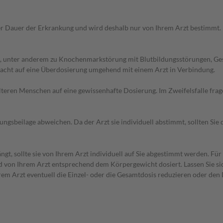
r Dauer der Erkrankung und wird deshalb nur von Ihrem Arzt bestimmt.
, unter anderem zu Knochenmarkstörung mit Blutbildungsstörungen, Ges
dacht auf eine Überdosierung umgehend mit einem Arzt in Verbindung.
d älteren Menschen auf eine gewissenhafte Dosierung. Im Zweifelsfalle f
gsbeilage abweichen. Da der Arzt sie individuell abstimmt, sollten Si
t, sollte sie von Ihrem Arzt individuell auf Sie abgestimmt werden. Für
d von Ihrem Arzt entsprechend dem Körpergewicht dosiert. Lassen Sie si
em Arzt eventuell die Einzel- oder die Gesamtdosis reduzieren oder den