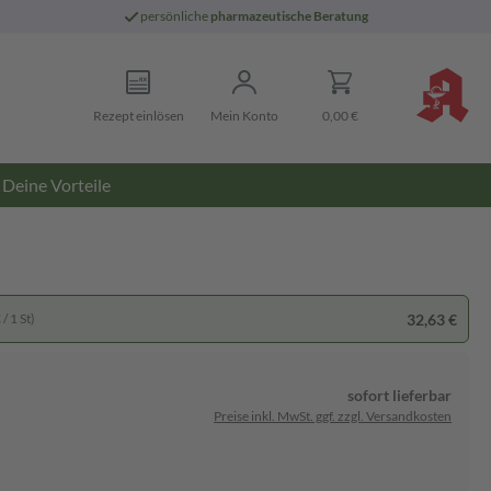
persönliche
pharmazeutische Beratung
Rezept einlösen
Mein Konto
0,00 €
Deine Vorteile
32,63 €
/ 1 St)
sofort lieferbar
Preise inkl. MwSt. ggf. zzgl. Versandkosten