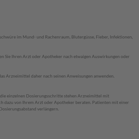
chwüre im Mund- und Rachenraum, Blutergüsse, Fieber, Infektionen,
ragen Sie Ihren Arzt oder Apotheker nach etwaigen Auswirkungen oder
e das Arzneimittel daher nach seinen Anweisungen anwenden.
 die einzelnen Dosierungsschritte stehen Arzneimittel mit
ch dazu von Ihrem Arzt oder Apotheker beraten. Patienten mit einer
 Dosierungsabstand verlängern.