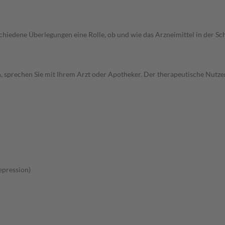
rschiedene Überlegungen eine Rolle, ob und wie das Arzneimittel in der
, sprechen Sie mit Ihrem Arzt oder Apotheker. Der therapeutische Nutzen
pression)