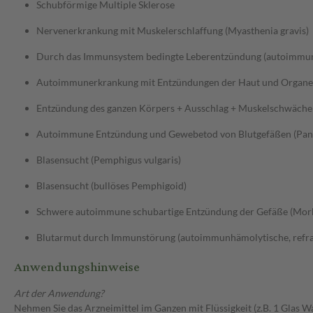
Schubförmige Multiple Sklerose
Nervenerkrankung mit Muskelerschlaffung (Myasthenia gravis)
Durch das Immunsystem bedingte Leberentzündung (autoimmun
Autoimmunerkrankung mit Entzündungen der Haut und Organe 
Entzündung des ganzen Körpers + Ausschlag + Muskelschwäche
Autoimmune Entzündung und Gewebetod von Blutgefäßen (Panar
Blasensucht (Pemphigus vulgaris)
Blasensucht (bullöses Pemphigoid)
Schwere autoimmune schubartige Entzündung der Gefäße (Mor
Blutarmut durch Immunstörung (autoimmunhämolytische, refra
Anwendungshinweise
Art der Anwendung?
Nehmen Sie das Arzneimittel im Ganzen mit Flüssigkeit (z.B. 1 Glas 