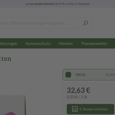
versandkostenfrei
ab 29 € und für E-Rezepte
letzungen
Sonnenschutz
Marken
Themenwelten
tten
100 St
(0,33 € 
32,63 €
0,33 € / 1 St
E-Rezept einlösen