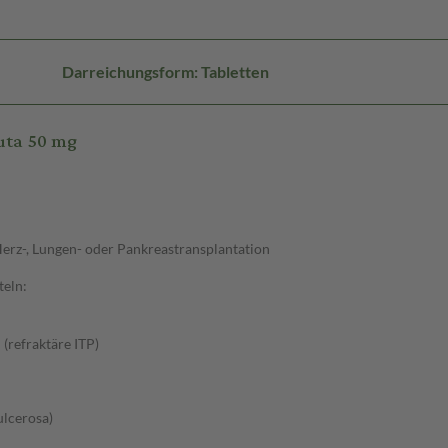
Darreichungsform: Tabletten
uta 50 mg
Herz-, Lungen- oder Pankreastransplantation
teln:
(refraktäre ITP)
ulcerosa)