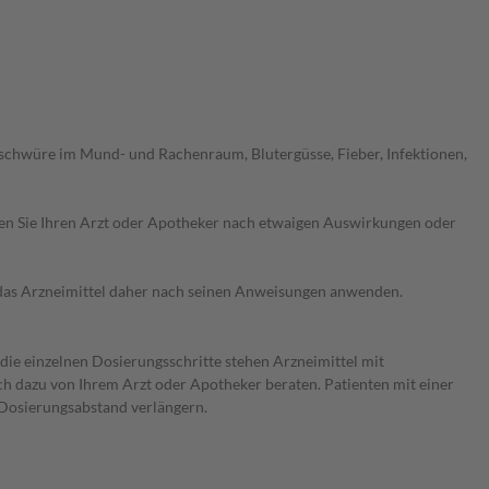
chwüre im Mund- und Rachenraum, Blutergüsse, Fieber, Infektionen,
ragen Sie Ihren Arzt oder Apotheker nach etwaigen Auswirkungen oder
e das Arzneimittel daher nach seinen Anweisungen anwenden.
 die einzelnen Dosierungsschritte stehen Arzneimittel mit
ch dazu von Ihrem Arzt oder Apotheker beraten. Patienten mit einer
 Dosierungsabstand verlängern.