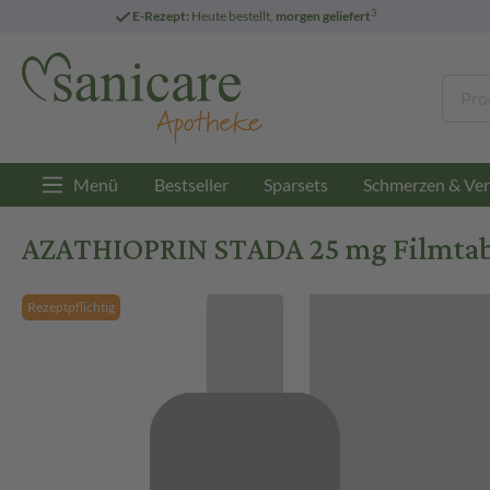
3
E-Rezept:
Heute bestellt,
morgen geliefert
Menü
Bestseller
Sparsets
Schmerzen & Ver
AZATHIOPRIN STADA 25 mg Filmtabl
Rezeptpflichtig