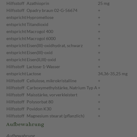
Hilfsstoff
Azathioprin
25 mg
Hilfsstoff
Opadry braun 02-G-56674
+
entspricht
Hypromellose
+
entspricht
Titandioxid
+
entspricht
Macrogol 400
+
entspricht
Macrogol 6000
+
entspricht
Eisen(III)-oxidhydrat, schwarz
+
entspricht
Eisen(III)-oxid
+
entspricht
Eisen(II,III)-oxid
+
Hilfsstoff
Lactose-1-Wasser
+
entspricht
Lactose
34,36-35,25 mg
Hilfsstoff
Cellulose, mikrokristalline
+
Hilfsstoff
Carboxymethylstärke, Natrium Typ A
+
Hilfsstoff
Maisstärke, vorverkleistert
+
Hilfsstoff
Polysorbat 80
+
Hilfsstoff
Povidon K30
+
Hilfsstoff
Magnesium stearat (pflanzlich)
+
Aufbewahrung
Aufbewahrung