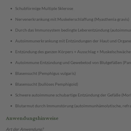
Schubförmige Multiple Sklerose
Nervenerkrankung mit Muskelerschlaffung (Myasthenia gravis)
Durch das Immunsystem bedingte Leberentzündung (autoimmun
Autoimmunerkrankung mit Entzündungen der Haut und Organe 
Entzündung des ganzen Körpers + Ausschlag + Muskelschwäche
Autoimmune Entzündung und Gewebetod von Blutgefäßen (Panar
Blasensucht (Pemphigus vulgaris)
Blasensucht (bullöses Pemphigoid)
Schwere autoimmune schubartige Entzündung der Gefäße (Mor
Blutarmut durch Immunstörung (autoimmunhämolytische, refra
Anwendungshinweise
Art der Anwendung?