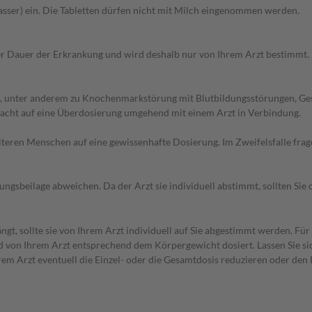
Wasser) ein. Die Tabletten dürfen nicht mit Milch eingenommen werden.
r Dauer der Erkrankung und wird deshalb nur von Ihrem Arzt bestimmt.
, unter anderem zu Knochenmarkstörung mit Blutbildungsstörungen, Ges
dacht auf eine Überdosierung umgehend mit einem Arzt in Verbindung.
d älteren Menschen auf eine gewissenhafte Dosierung. Im Zweifelsfalle f
gsbeilage abweichen. Da der Arzt sie individuell abstimmt, sollten Si
t, sollte sie von Ihrem Arzt individuell auf Sie abgestimmt werden. Für
d von Ihrem Arzt entsprechend dem Körpergewicht dosiert. Lassen Sie si
em Arzt eventuell die Einzel- oder die Gesamtdosis reduzieren oder den