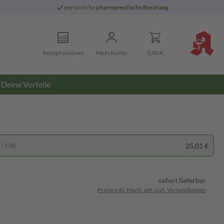
persönliche
pharmazeutische Beratung
Rezept einlösen
Mein Konto
0,00 €
Deine Vorteile
25,01 €
/ 1 St)
sofort lieferbar
Preise inkl. MwSt. ggf. zzgl. Versandkosten