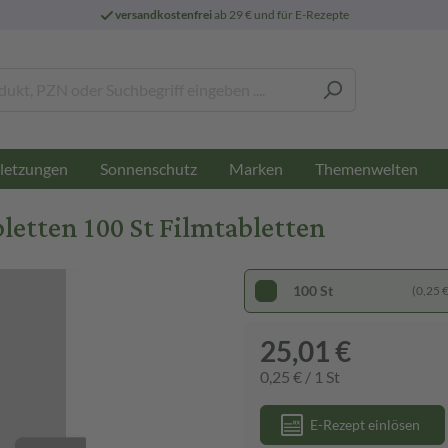
versandkostenfrei
ab 29 € und für E-Rezepte
letzungen
Sonnenschutz
Marken
Themenwelten
etten 100 St Filmtabletten
100 St
(0,25 € 
25,01 €
0,25 € / 1 St
E-Rezept einlösen