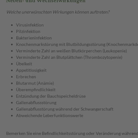
Neben- und Wechselwirkungen
Welche unerwünschten Wirkungen können auftreten?
Virusinfektion
Pilzinfektion
Bakterieninfektion
Knochenmarkstörung mit Blutbildungsstörung (Knochenmarkde
Verminderte Zahl an weißen Blutkörperchen (Leukopenie)
Verminderte Zahl an Blutplättchen (Thrombozytopenie)
Übelkeit
Appetitlosigkeit
Erbrechen
Blutarmut (Anämie)
Überempfindlichkeit
Entzündung der Bauchspeicheldrüse
Gallenabflussstörung
Gallenabflusstörung während der Schwangerschaft
Abweichende Leberfunktionswerte
Bemerken Sie eine Befindlichkeitsstörung oder Veränderung während 