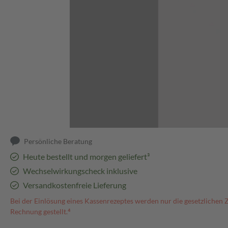
Abbildung kann abweichen
Persönliche Beratung
Heute bestellt und morgen geliefert³
Wechselwirkungscheck inklusive
Versandkostenfreie Lieferung
Bei der Einlösung eines Kassenrezeptes werden nur die gesetzlichen 
Rechnung gestellt.⁴