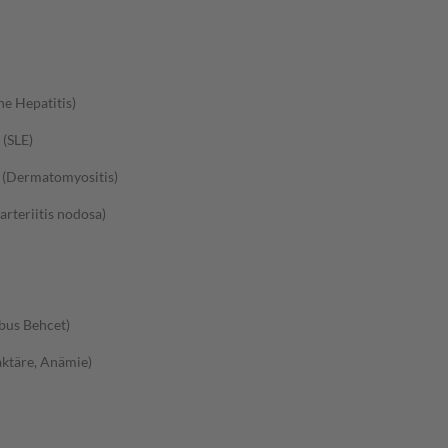
e Hepatitis)
(SLE)
 (Dermatomyositis)
teriitis nodosa)
bus Behcet)
ktäre, Anämie)