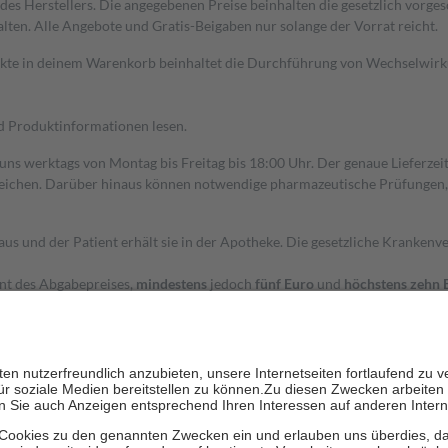
s Herstellers. Die angegebenen Preise beinhalten die gesetzlich vorgesc
alten. Alle Angebote und Gratis-Beigaben nur solange der Vorrat reicht.
dukte in deinem Warenkorb beinhaltet die Durchführung von Wechselwir
nd Produktinformationen lesen.
 uns werktags von Montag bis Freitag bis 18:00 Uhr. Der genaue Lieferze
ichen. Darüber hinaus können notwendige pharmazeutische Prüfungen, die
aus und der Patient erhält sie in der Apotheke. Die gesetzliche Krankenv
ent des Abgabepreises,
mindestens
jedoch
fünf Euro
und
höchstens zehn 
zehn Prozent der Kosten sowie zehn Euro je Verordnung.
rken und die besondere Stellung der Familie zu unterstützen, fallen
kein
 Ausnahme der Fahrkosten
 getragen werden