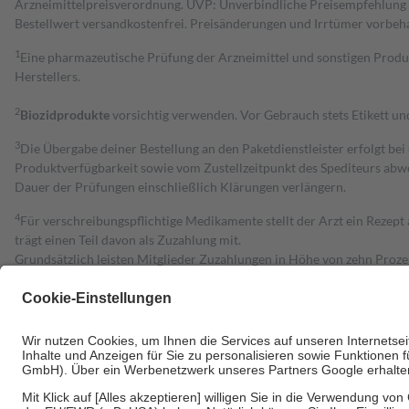
Arzneimittelpreisverordnung. UVP: Unverbindliche Preisempfehlung de
Bestell­wert versand­kosten­frei. Preisänderungen und Irrtümer vorbeh
1
Eine pharmazeutische Prüfung der Arzneimittel und sonstigen Pro
Herstellers.
2
Biozidprodukte
vorsichtig verwenden. Vor Gebrauch stets Etikett u
3
Die Übergabe deiner Bestellung an den Paketdienstleister erfolgt bei
Produktverfügbarkeit sowie vom Zustellzeitpunkt des Spediteurs abwe
Dauer der Prüfungen einschließlich Klärungen verlängern.
4
Für verschreibungspflichtige Medikamente stellt der Arzt ein Rezept 
trägt einen Teil davon als Zuzahlung mit.
Grundsätzlich leisten Mitglieder Zuzahlungen in Höhe von zehn Proz
zu entrichten.
Diese Regeln gelten grundsätzlich auch für Online-Apotheken.
Bei Heilmitteln und häuslicher Krankenpflege beträgt die Zuzahlung 
Um das Engagement der Versicherten für ihre eigene Gesundheit zu stä
• Kindern und Jugendlichen bis zum vollendeten 18. Lebensjahr mit
• Untersuchungen zur Vorsorge und Früherkennung, die von der GKV
• empfohlenen Schutzimpfungen