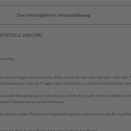
Darreichungsform: Infusionslösung
SINTETICA 2MG/ML
ustellen.
 und erfolgen ohne Gewähr. Bitte nimm dir vor dem Verzehr oder der An
fzubewahren. Falls du Fragen oder Bedenken zu einem Produkt hast, wende
essionelle Beratung durch eine Ärztin, einen Arzt oder eine Apothekerin
sches Fachpersonal zu konsultieren.
n Herstellern oder Dritten bereitgestellt werden, übernimmt die BS-Apot
en Sie Ihre Ärztin, Ihren Arzt oder in Ihrer Apotheke.