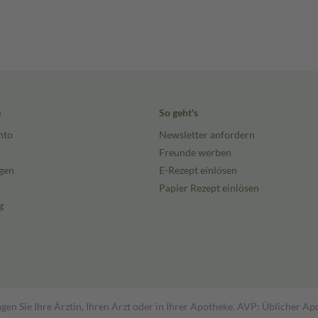
e
So geht's
nto
Newsletter anfordern
Freunde werben
gen
E-Rezept einlösen
Papier Rezept einlösen
g
gen Sie Ihre Ärztin, Ihren Arzt oder in Ihrer Apotheke. AVP: Üblicher A