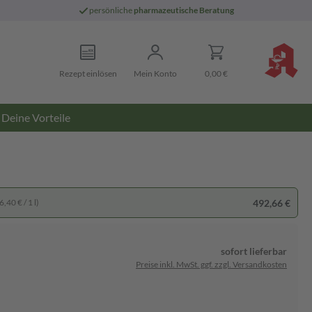
persönliche
pharmazeutische Beratung
Rezept einlösen
Mein Konto
0,00 €
Deine Vorteile
492,66 €
,40 € / 1 l)
sofort lieferbar
Preise inkl. MwSt. ggf. zzgl. Versandkosten