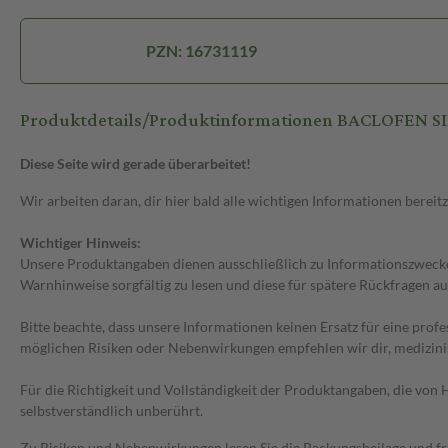
PZN: 16731119
Produktdetails/Produktinformationen BACLOFEN 
Diese Seite wird gerade überarbeitet!
Wir arbeiten daran, dir hier bald alle wichtigen Informationen bereitz
Wichtiger Hinweis:
Unsere Produktangaben dienen ausschließlich zu Informationszwecken
Warnhinweise sorgfältig zu lesen und diese für spätere Rückfragen au
Bitte beachte, dass unsere Informationen keinen Ersatz für eine prof
möglichen Risiken oder Nebenwirkungen empfehlen wir dir, medizini
Für die Richtigkeit und Vollständigkeit der Produktangaben, die vo
selbstverständlich unberührt.
Zu Risiken und Nebenwirkungen lesen Sie die Packungsbeilage und frag