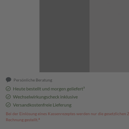
Abbildung kann abweichen
Persönliche Beratung
Heute bestellt und morgen geliefert³
Wechselwirkungscheck inklusive
Versandkostenfreie Lieferung
Bei der Einlösung eines Kassenrezeptes werden nur die gesetzlichen 
Rechnung gestellt.⁴