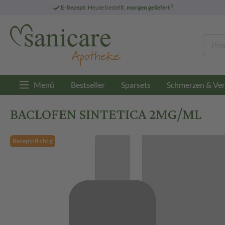
3
E-Rezept:
Heute bestellt,
morgen geliefert
Menü
Bestseller
Sparsets
Schmerzen & Ver
BACLOFEN SINTETICA 2MG/ML
Rezeptpflichtig