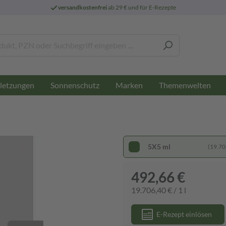
versandkostenfrei
ab 29 € und für E-Rezepte
letzungen
Sonnenschutz
Marken
Themenwelten
5X5 ml
(19.706
492,66 €
19.706,40 € / 1 l
E-Rezept einlösen