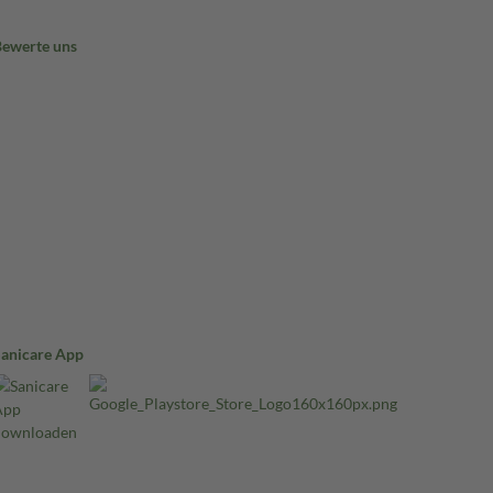
Bewerte uns
Sanicare App