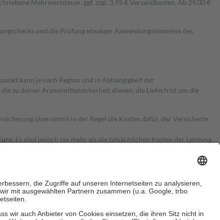
hriebene Mehrwertsteuer, ggf. zzgl. 3,95 € Versandkosten. Ab 29,00 €
kungschecks und die Prüfung etwaiger Anwendungshinweise des
itpunkt kann je nach Region und in Abhängigkeit der
 zu deiner Arzneimittelsicherheit dienen, die Lieferfrist um die
ersicherung übernimmt in der Regel die Kosten dafür, der Versicherte
Euro.
Es sind jedoch nie mehr als die tatsächlichen Kosten der Leistung
e Zuzahlungen
an bei: