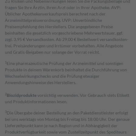
Zu Risiken und Nebenwirkungen lesen Sie die Packungsbeilage und
fragen Sie Ihre Ärztin, Ihren Arzt oder in Ihrer Apotheke. AVP:
Üblicher Apothekenverkaufspreis berechnet nach der
Arzneimittelpreisverordnung. UVP: Unverbindliche
Preisempfehlung des Herstellers. Die angegebenen Preise
beinhalten die gesetzlich vorgeschriebene Mehrwertsteuer, ggf.
zzgl. 3,95 € Versandkosten. Ab 29,00 € Bestell­wert versand­kosten­
frei. Preisänderungen und Irrtümer vorbehalten. Alle Angebote
und Gratis-Beigaben nur solange der Vorrat reicht.
1
Eine pharmazeutische Prüfung der Arzneimittel und sonstigen
Produkte in deinem Warenkorb beinhaltet die Durchführung von
Wechselwirkungschecks und die Prüfung etwaiger
Anwendungshinweise des Herstellers.
2
Biozidprodukte
vorsichtig verwenden. Vor Gebrauch stets Etikett
und Produktinformationen lesen.
3
Die Übergabe deiner Bestellung an den Paketdienstleister erfolgt
bei uns werktags von Montag bis Freitag bis 18:00 Uhr. Der genaue
Lieferzeitpunkt kann je nach Region und in Abhängigkeit der
Produktverfügbarkeit sowie vom Zustellzeitpunkt des Spediteurs