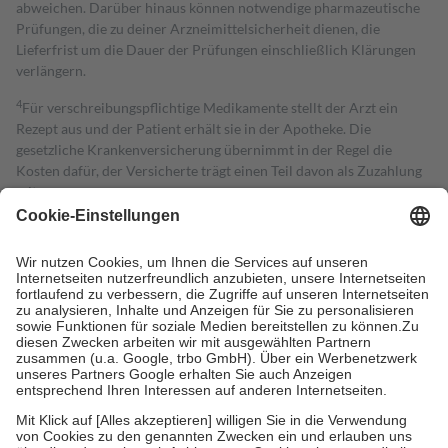
abweichen. Darüber hinaus können notwendige pharmazeutische
Prüfungen, die zu deiner Arzneimittelsicherheit dienen, die
Lieferfrist um die Dauer der Prüfungen einschließlich Klärungen
verlängern.
4
Für verschreibungspflichtige Medikamente stellt der Arzt ein
Rezept aus und der Patient erhält sie in der Apotheke. Die
gesetzliche Krankenversicherung übernimmt in der Regel die
Kosten dafür, der Versicherte trägt einen Teil davon als Zuzahlung
mit.
Grundsätzlich leisten Mitglieder Zuzahlungen in Höhe von zehn
Prozent des Abgabepreises,
mindestens
jedoch
fünf Euro
und
höchstens zehn Euro.
Es sind jedoch nie mehr als die tatsächlichen
Kosten der Leistung zu entrichten.
Diese Regeln gelten grundsätzlich auch für Online-Apotheken.
Bei Heilmitteln und häuslicher Krankenpflege beträgt die
Zuzahlung zehn Prozent der Kosten sowie zehn Euro je
Verordnung.
Um das Engagement der Versicherten für ihre eigene Gesundheit zu
stärken und die besondere Stellung der Familie zu unterstützen,
fallen
keine Zuzahlungen
an bei:
• Kindern und Jugendlichen bis zum vollendeten 18. Lebensjahr