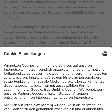
abweichen. Darüber hinaus können notwendige pharmazeutische
Prüfungen, die zu deiner Arzneimittelsicherheit dienen, die
Lieferfrist um die Dauer der Prüfungen einschließlich Klärungen
verlängern.
4
Für verschreibungspflichtige Medikamente stellt der Arzt ein
Rezept aus und der Patient erhält sie in der Apotheke. Die
gesetzliche Krankenversicherung übernimmt in der Regel die
Kosten dafür, der Versicherte trägt einen Teil davon als Zuzahlung
mit.
Grundsätzlich leisten Mitglieder Zuzahlungen in Höhe von zehn
Prozent des Abgabepreises,
mindestens
jedoch
fünf Euro
und
höchstens zehn Euro.
Es sind jedoch nie mehr als die tatsächlichen
Kosten der Leistung zu entrichten.
Diese Regeln gelten grundsätzlich auch für Online-Apotheken.
Bei Heilmitteln und häuslicher Krankenpflege beträgt die
Zuzahlung zehn Prozent der Kosten sowie zehn Euro je
Verordnung.
Um das Engagement der Versicherten für ihre eigene Gesundheit zu
stärken und die besondere Stellung der Familie zu unterstützen,
fallen
keine Zuzahlungen
an bei:
• Kindern und Jugendlichen bis zum vollendeten 18. Lebensjahr