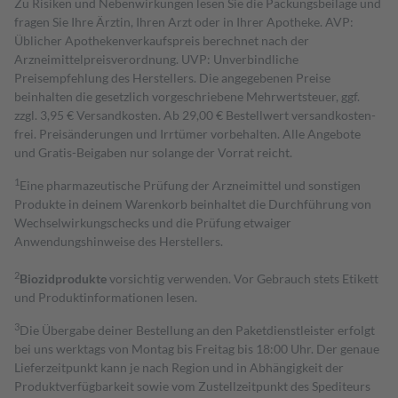
Zu Risiken und Nebenwirkungen lesen Sie die Packungsbeilage und
fragen Sie Ihre Ärztin, Ihren Arzt oder in Ihrer Apotheke. AVP:
Üblicher Apothekenverkaufspreis berechnet nach der
Arzneimittelpreisverordnung. UVP: Unverbindliche
Preisempfehlung des Herstellers. Die angegebenen Preise
beinhalten die gesetzlich vorgeschriebene Mehrwertsteuer, ggf.
zzgl. 3,95 € Versandkosten. Ab 29,00 € Bestell­wert versand­kosten­
frei. Preisänderungen und Irrtümer vorbehalten. Alle Angebote
und Gratis-Beigaben nur solange der Vorrat reicht.
1
Eine pharmazeutische Prüfung der Arzneimittel und sonstigen
Produkte in deinem Warenkorb beinhaltet die Durchführung von
Wechselwirkungschecks und die Prüfung etwaiger
Anwendungshinweise des Herstellers.
2
Biozidprodukte
vorsichtig verwenden. Vor Gebrauch stets Etikett
und Produktinformationen lesen.
3
Die Übergabe deiner Bestellung an den Paketdienstleister erfolgt
bei uns werktags von Montag bis Freitag bis 18:00 Uhr. Der genaue
Lieferzeitpunkt kann je nach Region und in Abhängigkeit der
Produktverfügbarkeit sowie vom Zustellzeitpunkt des Spediteurs