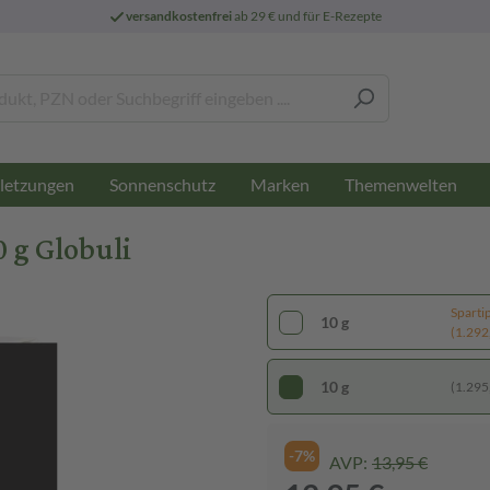
versandkostenfrei
ab 29 € und für E-Rezepte
letzungen
Sonnenschutz
Marken
Themenwelten
g Globuli
Sparti
10 g
(1.292,
10 g
(1.295,
-7%
AVP:
13,95 €