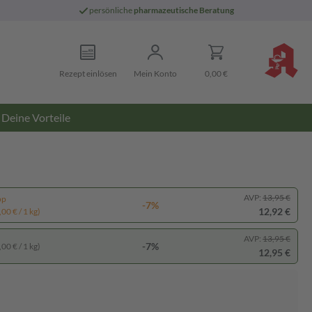
persönliche
pharmazeutische Beratung
Rezept einlösen
Mein Konto
0,00 €
Deine Vorteile
AVP:
13,95 €
pp
-7%
12,92 €
00 € / 1 kg)
AVP:
13,95 €
-7%
00 € / 1 kg)
12,95 €