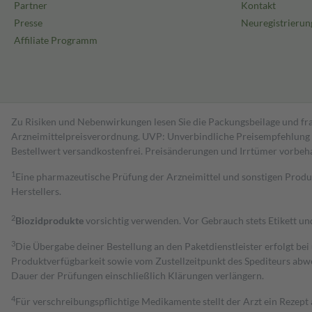
Partner
Kontakt
Presse
Neuregistrierun
Affiliate Programm
Zu Risiken und Nebenwirkungen lesen Sie die Packungsbeilage und fra
Arzneimittelpreisverordnung. UVP: Unverbindliche Preisempfehlung de
Bestell­wert versand­kosten­frei. Preisänderungen und Irrtümer vorbeh
1
Eine pharmazeutische Prüfung der Arzneimittel und sonstigen Pro
Herstellers.
2
Biozidprodukte
vorsichtig verwenden. Vor Gebrauch stets Etikett u
3
Die Übergabe deiner Bestellung an den Paketdienstleister erfolgt bei
Produktverfügbarkeit sowie vom Zustellzeitpunkt des Spediteurs abwe
Dauer der Prüfungen einschließlich Klärungen verlängern.
4
Für verschreibungspflichtige Medikamente stellt der Arzt ein Rezept 