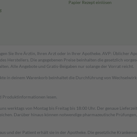
Papier Rezept einlösen
g
gen Sie Ihre Ärztin, Ihren Arzt oder in Ihrer Apotheke. AVP: Üblicher A
s Herstellers. Die angegebenen Preise beinhalten die gesetzlich vorgesc
alten. Alle Angebote und Gratis-Beigaben nur solange der Vorrat reicht.
dukte in deinem Warenkorb beinhaltet die Durchführung von Wechselwir
nd Produktinformationen lesen.
 uns werktags von Montag bis Freitag bis 18:00 Uhr. Der genaue Lieferze
ichen. Darüber hinaus können notwendige pharmazeutische Prüfungen, die
aus und der Patient erhält sie in der Apotheke. Die gesetzliche Krankenv