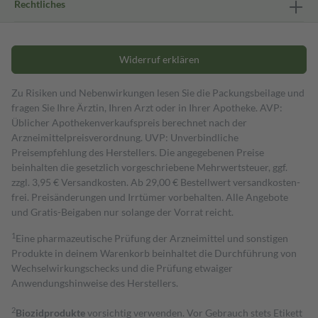
Rechtliches
Widerruf erklären
Zu Risiken und Nebenwirkungen lesen Sie die Packungsbeilage und
fragen Sie Ihre Ärztin, Ihren Arzt oder in Ihrer Apotheke. AVP:
Üblicher Apothekenverkaufspreis berechnet nach der
Arzneimittelpreisverordnung. UVP: Unverbindliche
Preisempfehlung des Herstellers. Die angegebenen Preise
beinhalten die gesetzlich vorgeschriebene Mehrwertsteuer, ggf.
zzgl. 3,95 € Versandkosten. Ab 29,00 € Bestell­wert versand­kosten­
frei. Preisänderungen und Irrtümer vorbehalten. Alle Angebote
und Gratis-Beigaben nur solange der Vorrat reicht.
1
Eine pharmazeutische Prüfung der Arzneimittel und sonstigen
Produkte in deinem Warenkorb beinhaltet die Durchführung von
Wechselwirkungschecks und die Prüfung etwaiger
Anwendungshinweise des Herstellers.
2
Biozidprodukte
vorsichtig verwenden. Vor Gebrauch stets Etikett