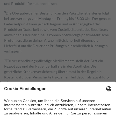
und Produktinformationen lesen.
3
Die Übergabe deiner Bestellung an den Paketdienstleister erfolgt
bei uns werktags von Montag bis Freitag bis 18:00 Uhr. Der genaue
Lieferzeitpunkt kann je nach Region und in Abhängigkeit der
Produktverfügbarkeit sowie vom Zustellzeitpunkt des Spediteurs
abweichen. Darüber hinaus können notwendige pharmazeutische
Prüfungen, die zu deiner Arzneimittelsicherheit dienen, die
Lieferfrist um die Dauer der Prüfungen einschließlich Klärungen
verlängern.
4
Für verschreibungspflichtige Medikamente stellt der Arzt ein
Rezept aus und der Patient erhält sie in der Apotheke. Die
gesetzliche Krankenversicherung übernimmt in der Regel die
Kosten dafür, der Versicherte trägt einen Teil davon als Zuzahlung
mit.
Grundsätzlich leisten Mitglieder Zuzahlungen in Höhe von zehn
Prozent des Abgabepreises,
mindestens
jedoch
fünf Euro
und
höchstens zehn Euro.
Es sind jedoch nie mehr als die tatsächlichen
Kosten der Leistung zu entrichten.
Diese Regeln gelten grundsätzlich auch für Online-Apotheken.
Bei Heilmitteln und häuslicher Krankenpflege beträgt die