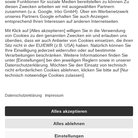
Zuzahlung zehn Prozent der Kosten sowie zehn Euro je
Verordnung.
Um das Engagement der Versicherten für ihre eigene Gesundheit zu
stärken und die besondere Stellung der Familie zu unterstützen,
fallen
keine Zuzahlungen
an bei:
• Kindern und Jugendlichen bis zum vollendeten 18. Lebensjahr
mit Ausnahme der Fahrkosten
• Untersuchungen zur Vorsorge und Früherkennung, die von der
GKV getragen werden
• empfohlenen Schutzimpfungen
• Harn- und Blutteststreifen
Wir nutzen Trusted Shops als unabhängigen Dienstleister für die
Einholung von Bewertungen. Trusted Shops hat Maßnahmen
getroffen, um sicherzustellen, dass es sich um echte Bewertungen
handelt. Mehr Informationen findest du hier:
https://help.etrusted.com/hc/de/articles/4419944605341
Einige Bilder und Inhalte wurden unter Zuhilfenahme künstlicher
Intelligenz erstellt.