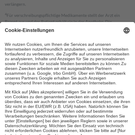
verlängern.
4
Für verschreibungspflichtige Medikamente stellt der Arzt ein
Rezept aus und der Patient erhält sie in der Apotheke. Die
gesetzliche Krankenversicherung übernimmt in der Regel die
Kosten dafür, der Versicherte trägt einen Teil davon als Zuzahlung
mit.
Grundsätzlich leisten Mitglieder Zuzahlungen in Höhe von zehn
Prozent des Abgabepreises,
mindestens
jedoch
fünf Euro
und
höchstens zehn Euro.
Es sind jedoch nie mehr als die tatsächlichen
Kosten der Leistung zu entrichten.
Diese Regeln gelten grundsätzlich auch für Online-Apotheken.
Bei Heilmitteln und häuslicher Krankenpflege beträgt die
Zuzahlung zehn Prozent der Kosten sowie zehn Euro je
Verordnung.
Um das Engagement der Versicherten für ihre eigene Gesundheit zu
stärken und die besondere Stellung der Familie zu unterstützen,
fallen
keine Zuzahlungen
an bei:
• Kindern und Jugendlichen bis zum vollendeten 18. Lebensjahr
mit Ausnahme der Fahrkosten
• Untersuchungen zur Vorsorge und Früherkennung, die von der