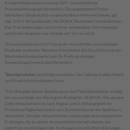
Arzneimittelpreisverordnung. UVP: Unverbindliche
Preisempfehlung des Herstellers. Die angegebenen Preise
beinhalten die gesetzlich vorgeschriebene Mehrwertsteuer, ggf.
zzgl. 3,95 € Versandkosten. Ab 29,00 € Bestell­wert versand­kosten­
frei. Preisänderungen und Irrtümer vorbehalten. Alle Angebote
und Gratis-Beigaben nur solange der Vorrat reicht.
1
Eine pharmazeutische Prüfung der Arzneimittel und sonstigen
Produkte in deinem Warenkorb beinhaltet die Durchführung von
Wechselwirkungschecks und die Prüfung etwaiger
Anwendungshinweise des Herstellers.
2
Biozidprodukte
vorsichtig verwenden. Vor Gebrauch stets Etikett
und Produktinformationen lesen.
3
Die Übergabe deiner Bestellung an den Paketdienstleister erfolgt
bei uns werktags von Montag bis Freitag bis 18:00 Uhr. Der genaue
Lieferzeitpunkt kann je nach Region und in Abhängigkeit der
Produktverfügbarkeit sowie vom Zustellzeitpunkt des Spediteurs
abweichen. Darüber hinaus können notwendige pharmazeutische
Prüfungen, die zu deiner Arzneimittelsicherheit dienen, die
Lieferfrist um die Dauer der Prüfungen einschließlich Klärungen