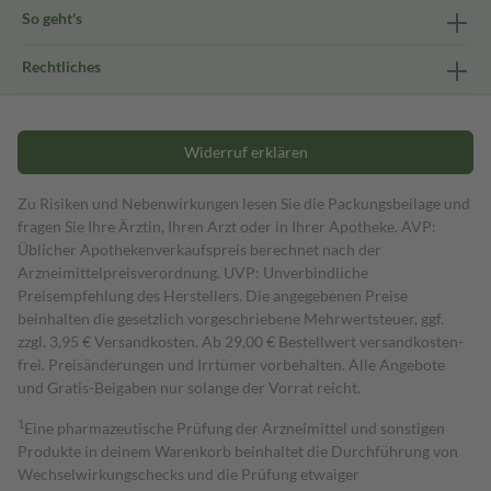
So geht's
Rechtliches
Widerruf erklären
Zu Risiken und Nebenwirkungen lesen Sie die Packungsbeilage und
fragen Sie Ihre Ärztin, Ihren Arzt oder in Ihrer Apotheke. AVP:
Üblicher Apothekenverkaufspreis berechnet nach der
Arzneimittelpreisverordnung. UVP: Unverbindliche
Preisempfehlung des Herstellers. Die angegebenen Preise
beinhalten die gesetzlich vorgeschriebene Mehrwertsteuer, ggf.
zzgl. 3,95 € Versandkosten. Ab 29,00 € Bestell­wert versand­kosten­
frei. Preisänderungen und Irrtümer vorbehalten. Alle Angebote
und Gratis-Beigaben nur solange der Vorrat reicht.
1
Eine pharmazeutische Prüfung der Arzneimittel und sonstigen
Produkte in deinem Warenkorb beinhaltet die Durchführung von
Wechselwirkungschecks und die Prüfung etwaiger