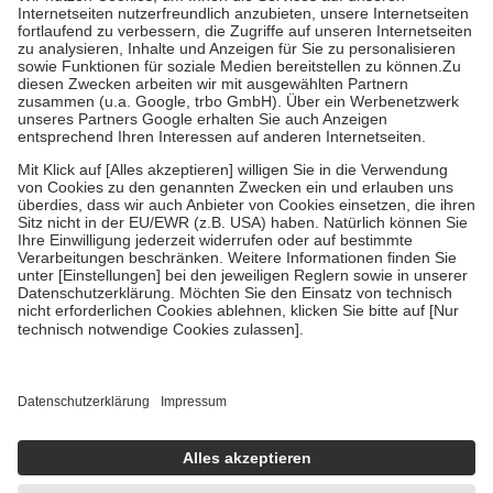
Kosten der Leistung zu entrichten.
Diese Regeln gelten grundsätzlich auch für Online-Apotheken.
Bei Heilmitteln und häuslicher Krankenpflege beträgt die
Zuzahlung zehn Prozent der Kosten sowie zehn Euro je
Verordnung.
Um das Engagement der Versicherten für ihre eigene Gesundheit zu
stärken und die besondere Stellung der Familie zu unterstützen,
fallen
keine Zuzahlungen
an bei:
• Kindern und Jugendlichen bis zum vollendeten 18. Lebensjahr
mit Ausnahme der Fahrkosten
• Untersuchungen zur Vorsorge und Früherkennung, die von der
GKV getragen werden
• empfohlenen Schutzimpfungen
• Harn- und Blutteststreifen
Wir nutzen Trusted Shops als unabhängigen Dienstleister für die
Einholung von Bewertungen. Trusted Shops hat Maßnahmen
getroffen, um sicherzustellen, dass es sich um echte Bewertungen
handelt. Mehr Informationen findest du hier:
https://help.etrusted.com/hc/de/articles/4419944605341
Einige Bilder und Inhalte wurden unter Zuhilfenahme künstlicher