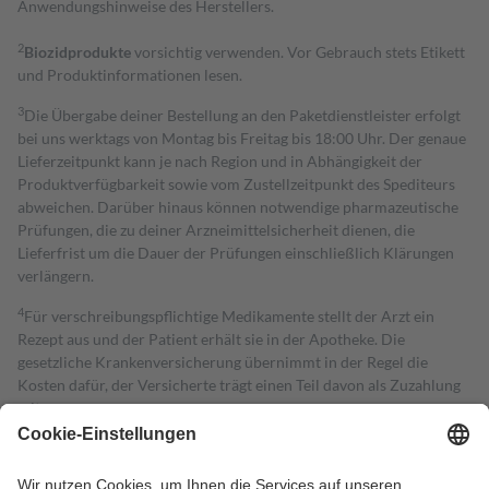
Anwendungshinweise des Herstellers.
2
Biozidprodukte
vorsichtig verwenden. Vor Gebrauch stets Etikett
und Produktinformationen lesen.
3
Die Übergabe deiner Bestellung an den Paketdienstleister erfolgt
bei uns werktags von Montag bis Freitag bis 18:00 Uhr. Der genaue
Lieferzeitpunkt kann je nach Region und in Abhängigkeit der
Produktverfügbarkeit sowie vom Zustellzeitpunkt des Spediteurs
abweichen. Darüber hinaus können notwendige pharmazeutische
Prüfungen, die zu deiner Arzneimittelsicherheit dienen, die
Lieferfrist um die Dauer der Prüfungen einschließlich Klärungen
verlängern.
4
Für verschreibungspflichtige Medikamente stellt der Arzt ein
Rezept aus und der Patient erhält sie in der Apotheke. Die
gesetzliche Krankenversicherung übernimmt in der Regel die
Kosten dafür, der Versicherte trägt einen Teil davon als Zuzahlung
mit.
Grundsätzlich leisten Mitglieder Zuzahlungen in Höhe von zehn
Prozent des Abgabepreises,
mindestens
jedoch
fünf Euro
und
höchstens zehn Euro.
Es sind jedoch nie mehr als die tatsächlichen