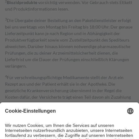
2
Biozidprodukte
vorsichtig verwenden. Vor Gebrauch stets Etikett
und Produktinformationen lesen.
3
Die Übergabe deiner Bestellung an den Paketdienstleister erfolgt
bei uns werktags von Montag bis Freitag bis 18:00 Uhr. Der genaue
Lieferzeitpunkt kann je nach Region und in Abhängigkeit der
Produktverfügbarkeit sowie vom Zustellzeitpunkt des Spediteurs
abweichen. Darüber hinaus können notwendige pharmazeutische
Prüfungen, die zu deiner Arzneimittelsicherheit dienen, die
Lieferfrist um die Dauer der Prüfungen einschließlich Klärungen
verlängern.
4
Für verschreibungspflichtige Medikamente stellt der Arzt ein
Rezept aus und der Patient erhält sie in der Apotheke. Die
gesetzliche Krankenversicherung übernimmt in der Regel die
Kosten dafür, der Versicherte trägt einen Teil davon als Zuzahlung
mit.
Grundsätzlich leisten Mitglieder Zuzahlungen in Höhe von zehn
Prozent des Abgabepreises,
mindestens
jedoch
fünf Euro
und
höchstens zehn Euro.
Es sind jedoch nie mehr als die tatsächlichen
Kosten der Leistung zu entrichten.
Diese Regeln gelten grundsätzlich auch für Online-Apotheken.