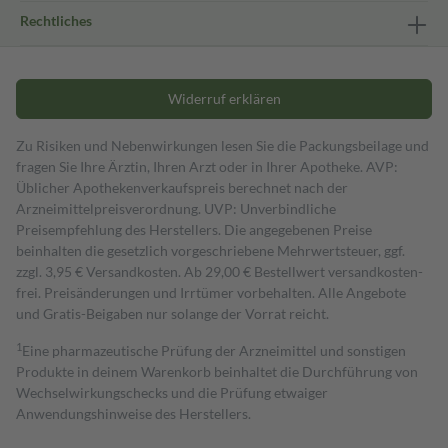
Rechtliches
Widerruf erklären
Zu Risiken und Nebenwirkungen lesen Sie die Packungsbeilage und
fragen Sie Ihre Ärztin, Ihren Arzt oder in Ihrer Apotheke. AVP:
Üblicher Apothekenverkaufspreis berechnet nach der
Arzneimittelpreisverordnung. UVP: Unverbindliche
Preisempfehlung des Herstellers. Die angegebenen Preise
beinhalten die gesetzlich vorgeschriebene Mehrwertsteuer, ggf.
zzgl. 3,95 € Versandkosten. Ab 29,00 € Bestell­wert versand­kosten­
frei. Preisänderungen und Irrtümer vorbehalten. Alle Angebote
und Gratis-Beigaben nur solange der Vorrat reicht.
1
Eine pharmazeutische Prüfung der Arzneimittel und sonstigen
Produkte in deinem Warenkorb beinhaltet die Durchführung von
Wechselwirkungschecks und die Prüfung etwaiger
Anwendungshinweise des Herstellers.