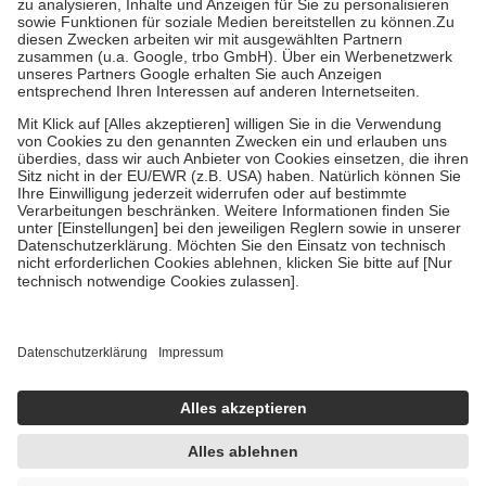
Bei Heilmitteln und häuslicher Krankenpflege beträgt die
Zuzahlung zehn Prozent der Kosten sowie zehn Euro je
Verordnung.
Um das Engagement der Versicherten für ihre eigene Gesundheit zu
stärken und die besondere Stellung der Familie zu unterstützen,
fallen
keine Zuzahlungen
an bei:
• Kindern und Jugendlichen bis zum vollendeten 18. Lebensjahr
mit Ausnahme der Fahrkosten
• Untersuchungen zur Vorsorge und Früherkennung, die von der
GKV getragen werden
• empfohlenen Schutzimpfungen
• Harn- und Blutteststreifen
Wir nutzen Trusted Shops als unabhängigen Dienstleister für die
Einholung von Bewertungen. Trusted Shops hat Maßnahmen
getroffen, um sicherzustellen, dass es sich um echte Bewertungen
handelt. Mehr Informationen findest du hier:
https://help.etrusted.com/hc/de/articles/4419944605341
Einige Bilder und Inhalte wurden unter Zuhilfenahme künstlicher
Intelligenz erstellt.