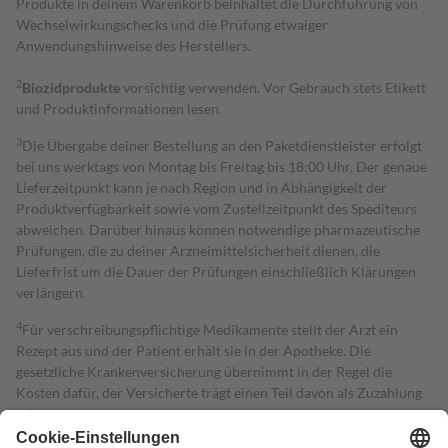
Produkte in deinem Warenkorb beinhaltet die Durchführung von
Wechselwirkungschecks und die Prüfung etwaiger
Anwendungshinweise des Herstellers.
2
Biozidprodukte
vorsichtig verwenden. Vor Gebrauch stets Etikett
und Produktinformationen lesen.
3
Die Übergabe deiner Bestellung an den Paketdienstleister erfolgt
bei uns werktags von Montag bis Freitag bis 18:00 Uhr. Der genaue
Lieferzeitpunkt kann je nach Region und in Abhängigkeit der
Produktverfügbarkeit sowie vom Zustellzeitpunkt des Spediteurs
abweichen. Darüber hinaus können notwendige pharmazeutische
Prüfungen, die zu deiner Arzneimittelsicherheit dienen, die
Lieferfrist um die Dauer der Prüfungen einschließlich Klärungen
verlängern.
4
Für verschreibungspflichtige Medikamente stellt der Arzt ein
Rezept aus und der Patient erhält sie in der Apotheke. Die
gesetzliche Krankenversicherung übernimmt in der Regel die
Kosten dafür, der Versicherte trägt einen Teil davon als Zuzahlung
mit.
Grundsätzlich leisten Mitglieder Zuzahlungen in Höhe von zehn