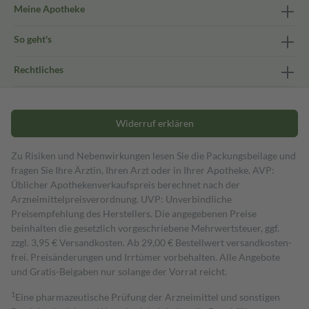
Meine Apotheke
So geht's
Rechtliches
Widerruf erklären
Zu Risiken und Nebenwirkungen lesen Sie die Packungsbeilage und
fragen Sie Ihre Ärztin, Ihren Arzt oder in Ihrer Apotheke. AVP:
Üblicher Apothekenverkaufspreis berechnet nach der
Arzneimittelpreisverordnung. UVP: Unverbindliche
Preisempfehlung des Herstellers. Die angegebenen Preise
beinhalten die gesetzlich vorgeschriebene Mehrwertsteuer, ggf.
zzgl. 3,95 € Versandkosten. Ab 29,00 € Bestell­wert versand­kosten­
frei. Preisänderungen und Irrtümer vorbehalten. Alle Angebote
und Gratis-Beigaben nur solange der Vorrat reicht.
1
Eine pharmazeutische Prüfung der Arzneimittel und sonstigen