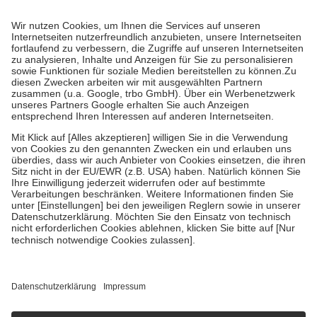
Prozent des Abgabepreises,
mindestens
jedoch
fünf Euro
und
höchstens zehn Euro.
Es sind jedoch nie mehr als die tatsächlichen
Kosten der Leistung zu entrichten.
Diese Regeln gelten grundsätzlich auch für Online-Apotheken.
Bei Heilmitteln und häuslicher Krankenpflege beträgt die
Zuzahlung zehn Prozent der Kosten sowie zehn Euro je
Verordnung.
Um das Engagement der Versicherten für ihre eigene Gesundheit zu
stärken und die besondere Stellung der Familie zu unterstützen,
fallen
keine Zuzahlungen
an bei:
• Kindern und Jugendlichen bis zum vollendeten 18. Lebensjahr
mit Ausnahme der Fahrkosten
• Untersuchungen zur Vorsorge und Früherkennung, die von der
GKV getragen werden
• empfohlenen Schutzimpfungen
• Harn- und Blutteststreifen
Wir nutzen Trusted Shops als unabhängigen Dienstleister für die
Einholung von Bewertungen. Trusted Shops hat Maßnahmen
getroffen, um sicherzustellen, dass es sich um echte Bewertungen
handelt. Mehr Informationen findest du hier:
https://help.etrusted.com/hc/de/articles/4419944605341