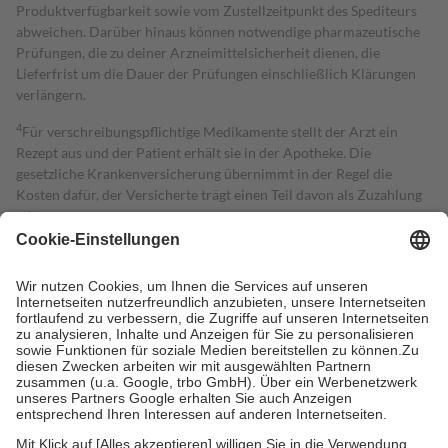
Produktverfügbarkeit sowie vom Zustellzeitpunkt des Spediteurs
abweichen. Darüber hinaus können notwendige pharmazeutische
Prüfungen, die zu deiner Arzneimittelsicherheit dienen, die
Lieferfrist um die Dauer der Prüfungen einschließlich Klärungen
verlängern.
4
Für verschreibungspflichtige Medikamente stellt der Arzt ein
Rezept aus und der Patient erhält sie in der Apotheke. Die
gesetzliche Krankenversicherung übernimmt in der Regel die
Kosten dafür, der Versicherte trägt einen Teil davon als Zuzahlung
mit.
Grundsätzlich leisten Mitglieder Zuzahlungen in Höhe von zehn
Prozent des Abgabepreises,
mindestens
jedoch
fünf Euro
und
höchstens zehn Euro.
Es sind jedoch nie mehr als die tatsächlichen
Kosten der Leistung zu entrichten.
Diese Regeln gelten grundsätzlich auch für Online-Apotheken.
Bei Heilmitteln und häuslicher Krankenpflege beträgt die
Zuzahlung zehn Prozent der Kosten sowie zehn Euro je
Verordnung.
Um das Engagement der Versicherten für ihre eigene Gesundheit zu
stärken und die besondere Stellung der Familie zu unterstützen,
fallen
keine Zuzahlungen
an bei: