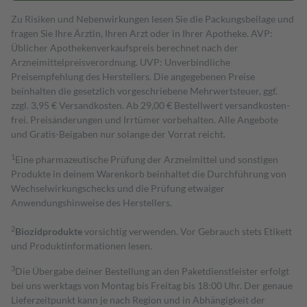
Zu Risiken und Nebenwirkungen lesen Sie die Packungsbeilage und
fragen Sie Ihre Ärztin, Ihren Arzt oder in Ihrer Apotheke. AVP:
Üblicher Apothekenverkaufspreis berechnet nach der
Arzneimittelpreisverordnung. UVP: Unverbindliche
Preisempfehlung des Herstellers. Die angegebenen Preise
beinhalten die gesetzlich vorgeschriebene Mehrwertsteuer, ggf.
zzgl. 3,95 € Versandkosten. Ab 29,00 € Bestell­wert versand­kosten­
frei. Preisänderungen und Irrtümer vorbehalten. Alle Angebote
und Gratis-Beigaben nur solange der Vorrat reicht.
1
Eine pharmazeutische Prüfung der Arzneimittel und sonstigen
Produkte in deinem Warenkorb beinhaltet die Durchführung von
Wechselwirkungschecks und die Prüfung etwaiger
Anwendungshinweise des Herstellers.
2
Biozidprodukte
vorsichtig verwenden. Vor Gebrauch stets Etikett
und Produktinformationen lesen.
3
Die Übergabe deiner Bestellung an den Paketdienstleister erfolgt
bei uns werktags von Montag bis Freitag bis 18:00 Uhr. Der genaue
Lieferzeitpunkt kann je nach Region und in Abhängigkeit der