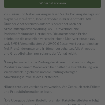
Widerruf erklären
Zu Risiken und Nebenwirkungen lesen Sie die Packungsbeilage und
fragen Sie Ihre Ärztin, Ihren Arzt oder in Ihrer Apotheke. AVP:
Üblicher Apothekenverkaufspreis berechnet nach der
Arzneimittelpreisverordnung. UVP: Unverbindliche
Preisempfehlung des Herstellers. Die angegebenen Preise
beinhalten die gesetzlich vorgeschriebene Mehrwertsteuer, ggf.
zzgl. 3,95 € Versandkosten. Ab 29,00 € Bestell­wert versand­kosten­
frei. Preisänderungen und Irrtümer vorbehalten. Alle Angebote
und Gratis-Beigaben nur solange der Vorrat reicht.
1
Eine pharmazeutische Prüfung der Arzneimittel und sonstigen
Produkte in deinem Warenkorb beinhaltet die Durchführung von
Wechselwirkungschecks und die Prüfung etwaiger
Anwendungshinweise des Herstellers.
2
Biozidprodukte
vorsichtig verwenden. Vor Gebrauch stets Etikett
und Produktinformationen lesen.
3
Die Übergabe deiner Bestellung an den Paketdienstleister erfolgt