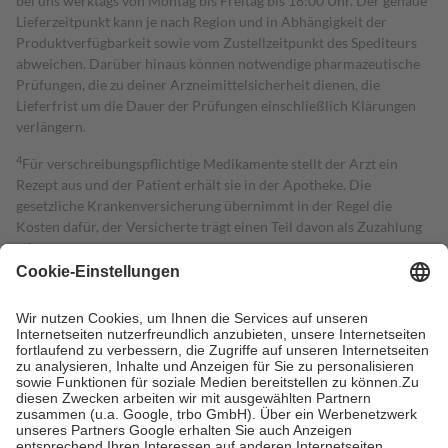
bei uns werktags von Montag bis Freitag bis 18:00 Uhr. Der genaue
Lieferzeitpunkt kann je nach Region und in Abhängigkeit der
Produktverfügbarkeit sowie vom Zustellzeitpunkt des Spediteurs
abweichen. Darüber hinaus können notwendige pharmazeutische
Prüfungen, die zu deiner Arzneimittelsicherheit dienen, die
Lieferfrist um die Dauer der Prüfungen einschließlich Klärungen
verlängern.
4
Für verschreibungspflichtige Medikamente stellt der Arzt ein
Rezept aus und der Patient erhält sie in der Apotheke. Die
gesetzliche Krankenversicherung übernimmt in der Regel die
Kosten dafür, der Versicherte trägt einen Teil davon als Zuzahlung
mit.
Grundsätzlich leisten Mitglieder Zuzahlungen in Höhe von zehn
Prozent des Abgabepreises,
mindestens
jedoch
fünf Euro
und
höchstens zehn Euro.
Es sind jedoch nie mehr als die tatsächlichen
Kosten der Leistung zu entrichten.
Diese Regeln gelten grundsätzlich auch für Online-Apotheken.
Bei Heilmitteln und häuslicher Krankenpflege beträgt die
Zuzahlung zehn Prozent der Kosten sowie zehn Euro je
Verordnung.
Um das Engagement der Versicherten für ihre eigene Gesundheit zu