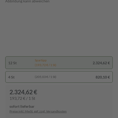
Abbildung kann abweichen
Spartipp
12 St
2.324,62 €
(193,72 € / 1 St)
4 St
820,10 €
(205,03 € / 1 St)
2.324,62 €
193,72 € / 1 St
sofort lieferbar
Preise inkl. MwSt. ggf. zzgl. Versandkosten