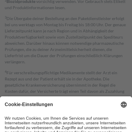
2
Biozidprodukte
vorsichtig verwenden. Vor Gebrauch stets Etikett
und Produktinformationen lesen.
3
Die Übergabe deiner Bestellung an den Paketdienstleister erfolgt
bei uns werktags von Montag bis Freitag bis 18:00 Uhr. Der genaue
Lieferzeitpunkt kann je nach Region und in Abhängigkeit der
Produktverfügbarkeit sowie vom Zustellzeitpunkt des Spediteurs
abweichen. Darüber hinaus können notwendige pharmazeutische
Prüfungen, die zu deiner Arzneimittelsicherheit dienen, die
Lieferfrist um die Dauer der Prüfungen einschließlich Klärungen
verlängern.
4
Für verschreibungspflichtige Medikamente stellt der Arzt ein
Rezept aus und der Patient erhält sie in der Apotheke. Die
gesetzliche Krankenversicherung übernimmt in der Regel die
Kosten dafür, der Versicherte trägt einen Teil davon als Zuzahlung
mit.
Grundsätzlich leisten Mitglieder Zuzahlungen in Höhe von zehn
Prozent des Abgabepreises,
mindestens
jedoch
fünf Euro
und
höchstens zehn Euro.
Es sind jedoch nie mehr als die tatsächlichen
Kosten der Leistung zu entrichten.
Diese Regeln gelten grundsätzlich auch für Online-Apotheken.