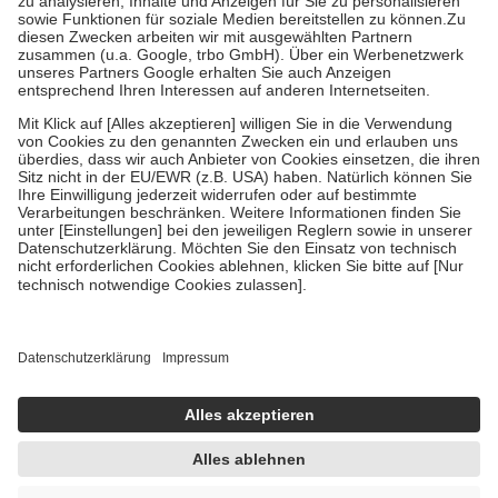
Bei Heilmitteln und häuslicher Krankenpflege beträgt die
Zuzahlung zehn Prozent der Kosten sowie zehn Euro je
Verordnung.
Um das Engagement der Versicherten für ihre eigene Gesundheit zu
stärken und die besondere Stellung der Familie zu unterstützen,
fallen
keine Zuzahlungen
an bei:
• Kindern und Jugendlichen bis zum vollendeten 18. Lebensjahr
mit Ausnahme der Fahrkosten
• Untersuchungen zur Vorsorge und Früherkennung, die von der
GKV getragen werden
• empfohlenen Schutzimpfungen
• Harn- und Blutteststreifen
Wir nutzen Trusted Shops als unabhängigen Dienstleister für die
Einholung von Bewertungen. Trusted Shops hat Maßnahmen
getroffen, um sicherzustellen, dass es sich um echte Bewertungen
handelt. Mehr Informationen findest du hier:
https://help.etrusted.com/hc/de/articles/4419944605341
Einige Bilder und Inhalte wurden unter Zuhilfenahme künstlicher
Intelligenz erstellt.