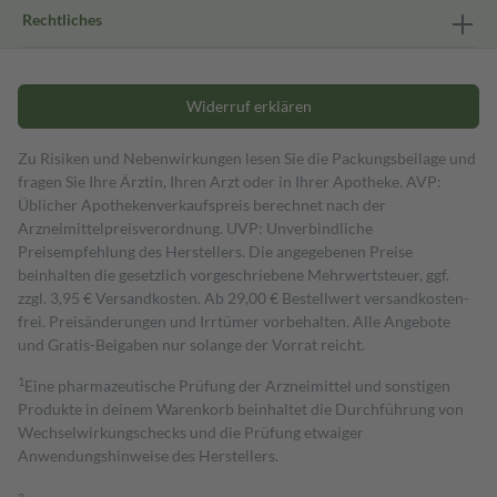
Rechtliches
Widerruf erklären
Zu Risiken und Nebenwirkungen lesen Sie die Packungsbeilage und
fragen Sie Ihre Ärztin, Ihren Arzt oder in Ihrer Apotheke. AVP:
Üblicher Apothekenverkaufspreis berechnet nach der
Arzneimittelpreisverordnung. UVP: Unverbindliche
Preisempfehlung des Herstellers. Die angegebenen Preise
beinhalten die gesetzlich vorgeschriebene Mehrwertsteuer, ggf.
zzgl. 3,95 € Versandkosten. Ab 29,00 € Bestell­wert versand­kosten­
frei. Preisänderungen und Irrtümer vorbehalten. Alle Angebote
und Gratis-Beigaben nur solange der Vorrat reicht.
1
Eine pharmazeutische Prüfung der Arzneimittel und sonstigen
Produkte in deinem Warenkorb beinhaltet die Durchführung von
Wechselwirkungschecks und die Prüfung etwaiger
Anwendungshinweise des Herstellers.