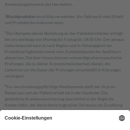
Anwendungshinweise des Herstellers.
2
Biozidprodukte
vorsichtig verwenden. Vor Gebrauch stets Etikett
und Produktinformationen lesen.
3
Die Übergabe deiner Bestellung an den Paketdienstleister erfolgt
bei uns werktags von Montag bis Freitag bis 18:00 Uhr. Der genaue
Lieferzeitpunkt kann je nach Region und in Abhängigkeit der
Produktverfügbarkeit sowie vom Zustellzeitpunkt des Spediteurs
abweichen. Darüber hinaus können notwendige pharmazeutische
Prüfungen, die zu deiner Arzneimittelsicherheit dienen, die
Lieferfrist um die Dauer der Prüfungen einschließlich Klärungen
verlängern.
4
Für verschreibungspflichtige Medikamente stellt der Arzt ein
Rezept aus und der Patient erhält sie in der Apotheke. Die
gesetzliche Krankenversicherung übernimmt in der Regel die
Kosten dafür, der Versicherte trägt einen Teil davon als Zuzahlung
mit.
Grundsätzlich leisten Mitglieder Zuzahlungen in Höhe von zehn
Prozent des Abgabepreises,
mindestens
jedoch
fünf Euro
und
höchstens zehn Euro.
Es sind jedoch nie mehr als die tatsächlichen