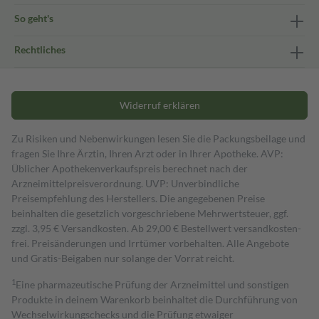
So geht's
Rechtliches
Widerruf erklären
Zu Risiken und Nebenwirkungen lesen Sie die Packungsbeilage und
fragen Sie Ihre Ärztin, Ihren Arzt oder in Ihrer Apotheke. AVP:
Üblicher Apothekenverkaufspreis berechnet nach der
Arzneimittelpreisverordnung. UVP: Unverbindliche
Preisempfehlung des Herstellers. Die angegebenen Preise
beinhalten die gesetzlich vorgeschriebene Mehrwertsteuer, ggf.
zzgl. 3,95 € Versandkosten. Ab 29,00 € Bestell­wert versand­kosten­
frei. Preisänderungen und Irrtümer vorbehalten. Alle Angebote
und Gratis-Beigaben nur solange der Vorrat reicht.
1
Eine pharmazeutische Prüfung der Arzneimittel und sonstigen
Produkte in deinem Warenkorb beinhaltet die Durchführung von
Wechselwirkungschecks und die Prüfung etwaiger