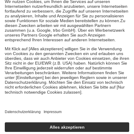
Kosten der Leistung zu entrichten.
Diese Regeln gelten grundsätzlich auch für Online-Apotheken.
Bei Heilmitteln und häuslicher Krankenpflege beträgt die
Zuzahlung zehn Prozent der Kosten sowie zehn Euro je
Verordnung.
Um das Engagement der Versicherten für ihre eigene Gesundheit zu
stärken und die besondere Stellung der Familie zu unterstützen,
fallen
keine Zuzahlungen
an bei:
• Kindern und Jugendlichen bis zum vollendeten 18. Lebensjahr
mit Ausnahme der Fahrkosten
• Untersuchungen zur Vorsorge und Früherkennung, die von der
GKV getragen werden
• empfohlenen Schutzimpfungen
• Harn- und Blutteststreifen
Wir nutzen Trusted Shops als unabhängigen Dienstleister für die
Einholung von Bewertungen. Trusted Shops hat Maßnahmen
getroffen, um sicherzustellen, dass es sich um echte Bewertungen
handelt. Mehr Informationen findest du hier:
https://help.etrusted.com/hc/de/articles/4419944605341